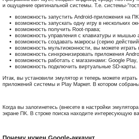
и ощущение оригинальной системы. Т.е. системы-"гостя
возможность запустить Android-приложения на ПК
возможность запускать одну игру в нескольких окн
возможность получить Root-права;
возможность управления с клавиатуры и мышью а
возможность создавать макросы (серию действий
возможность мультиоконности, вы можете играть 
возможность синхронизировать приложения Andro
возможность работать с магазинами: Google Play,
возможность подключить виртуальные SD-карты.
Итак, вы установили эмулятор и теперь можете играть 
приложений системы и Play Маркет. В котором собраны 
Когда вы залогинетесь (внесете в настройки эмулятор
экране ПК. В строке поиска находите интересующую вас
Почему нужен Google-аккаунт