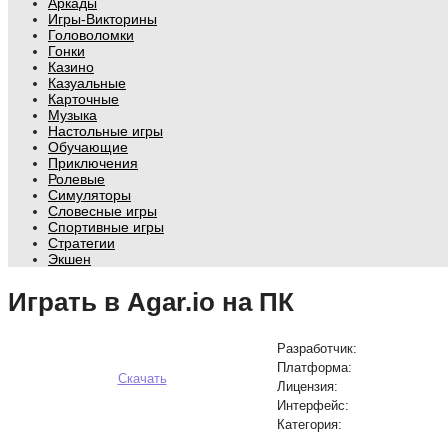
Аркады
Игры-Викторины
Головоломки
Гонки
Казино
Казуальные
Карточные
Музыка
Настольные игры
Обучающие
Приключения
Ролевые
Симуляторы
Словесные игры
Спортивные игры
Стратегии
Экшен
Играть в Agar.io на ПК
Разработчик:
Платформа:
Скачать
Лицензия:
Интерфейс:
Категория: