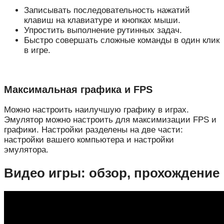
Записывать последовательность нажатий
клавиш на клавиатуре и кнопках мыши.
Упростить выполнение рутинных задач.
Быстро совершать сложные команды в один клик
в игре.
Максимальная графика и FPS
Можно настроить наилучшую графику в играх.
Эмулятор можно настроить для максимизации FPS и
графики. Настройки разделены на две части:
настройки вашего компьютера и настройки
эмулятора.
Видео игры: обзор, прохождение