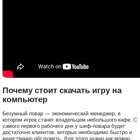
Почему стоит скачать игру на
компьютер
Безумный повар — экономический менеджер, в
котором игрок станет владельцем небольшого кафе. С
самого первого рабочего дня у шеф-повара будет
достаточно клиентов, которых необходимо быстро и
качественно обслужить. Для этого нужно как можно