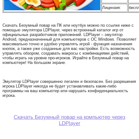
Лицензия:
бесп
Скачать Безумный повар на ПК или ноутбук можно по ссылке ниже с
помощью эмулятора LDPlayer, через встроенный каталог игр от
официальных разработчиков приложений. LDPlayer – эмулятор
Android, предназначенный для компьютеров с ОС Windows. Позволяет
максимально точно и удобно управлять игрой - функция назначения
кнопок, а также уже созданные для вас настройки. Есть возможность
управлять обзором, создавать макросы с комбинациями действий,
чтобы играть на уровне про-игроков. Играйте в Безумный повар на
компьютере! На большом экране.
Эмулятор LDPlayer совершенно легален и безопасен. Без разрешения
игрока LDPlayer никогда не будет устанавливать какие-либо
программы на ваш компьютер или нарушать конфиденциальность
игрока.
Скачать Безумный повар на компьютер через
LDPlayer