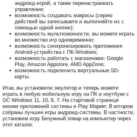
андроид-игрой, а также перенастраивать
управление;
возможность создавать макросы (серию
действий вы записываете и выполняйте их с
помощью одной кнопки);
возможность мультиоконности, вы можете играть
во множество игр одновременно;
возможность синхронизировать приложения
Android-устройства с ПК-Windows;
возможность работать с магазинами: Google
Play, Amazon Appstore, AMD AppZone;
возможность подключить виртуальные SD-
карты.
Итак, вы установили эмулятор и теперь можете
играть в любую мобильную игру на ПК и ноутбуке с
ОС Windows 11, 10, 8, 7. На стартовой странице
иконки приложений системы и Play Маркет. В котором
собраны лучшие игры андроид-системы. В частности,
установим игру Безумный повар на компьютер через
этот каталог.