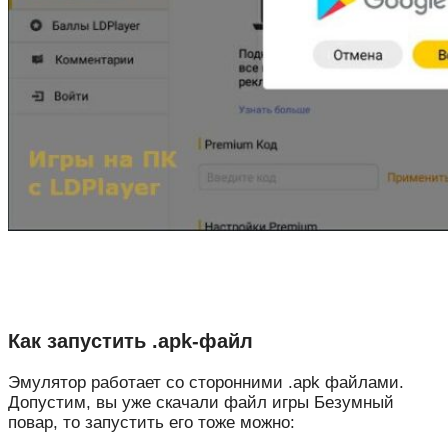
Как запустить .apk-файл
Эмулятор работает со сторонними .apk файлами.
Допустим, вы уже скачали файл игры Безумный
повар, то запустить его тоже можно: