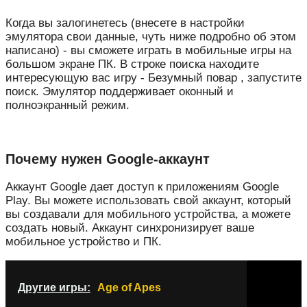
Когда вы залогинетесь (внесете в настройки
эмулятора свои данные, чуть ниже подробно об этом
написано) - вы сможете играть в мобильные игры на
большом экране ПК. В строке поиска находите
интересующую вас игру - Безумный повар , запустите
поиск. Эмулятор поддерживает оконный и
полноэкранный режим.
Почему нужен Google-аккаунт
Аккаунт Google дает доступ к приложениям Google
Play. Вы можете использовать свой аккаунт, который
вы создавали для мобильного устройства, а можете
создать новый. Аккаунт синхронизирует ваше
мобильное устройство и ПК.
Другие игры:
Age of Apes