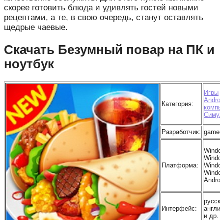
скорее готовить блюда и удивлять гостей новыми
рецептами, а те, в свою очередь, станут оставлять
щедрые чаевые.
Скачать Безумный повар на ПК и
ноутбук
Игры
Andro
Категория:
комп
Симу
Разработчик:
game
Wind
Wind
Платформа:
Wind
Wind
Andro
русск
Интерфейс:
англ
и др.