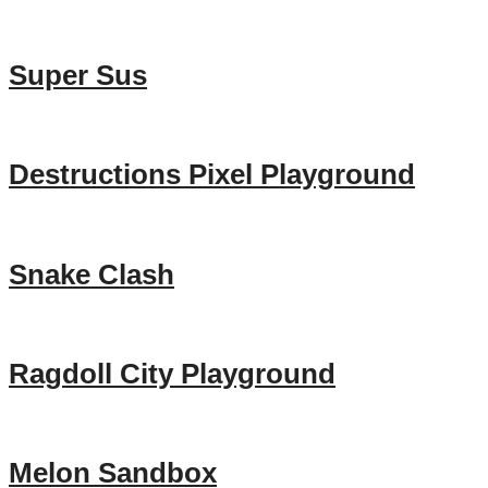
Super Sus
Destructions Pixel Playground
Snake Clash
Ragdoll City Playground
Melon Sandbox