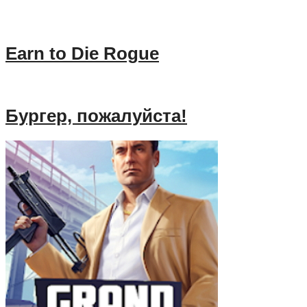
Earn to Die Rogue
Бургер, пожалуйста!