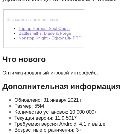
Вас может заинтересовать:
Taptap Heroes: Soul Origin
Battlesmiths: Blade & Forge
Nonstop Knight - Оффлайн РПГ
Что нового
Оптимизированный игровой интерфейс.
Дополнительная информация
Обновлено: 31 января 2021 г.
Размер: 55M
Количество установок: 10 000 000+
Текущая версия: 11.9.5017
Требуемая версия Android: 4.1 и выше
Возрастные ограничения: 3+