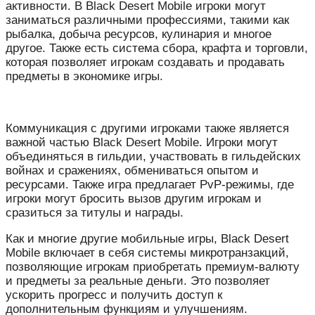
активности. В Black Desert Mobile игроки могут
заниматься различными профессиями, такими как
рыбалка, добыча ресурсов, кулинария и многое
другое. Также есть система сбора, крафта и торговли,
которая позволяет игрокам создавать и продавать
предметы в экономике игры.
Коммуникация с другими игроками также является
важной частью Black Desert Mobile. Игроки могут
объединяться в гильдии, участвовать в гильдейских
войнах и сражениях, обмениваться опытом и
ресурсами. Также игра предлагает PvP-режимы, где
игроки могут бросить вызов другим игрокам и
сразиться за титулы и награды.
Как и многие другие мобильные игры, Black Desert
Mobile включает в себя системы микротранзакций,
позволяющие игрокам приобретать премиум-валюту
и предметы за реальные деньги. Это позволяет
ускорить прогресс и получить доступ к
дополнительным функциям и улучшениям.