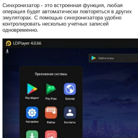
Синхронизатор - это встроенная функция, любая
операция будет автоматически повторяться в других
эмуляторах. С помощью синхронизатора удобно
контролировать несколько учетных записей
одновременно.