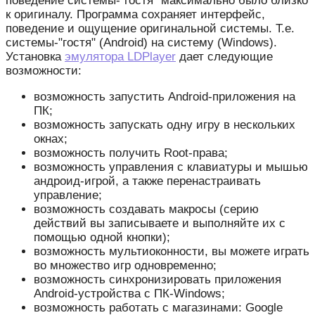
поведение системы-"гостя" максимально было близко
к оригиналу. Программа сохраняет интерфейс,
поведение и ощущение оригинальной системы. Т.е.
системы-"гостя" (Android) на систему (Windows).
Установка
эмулятора LDPlayer
дает следующие
возможности:
возможность запустить Android-приложения на
ПК;
возможность запускать одну игру в нескольких
окнах;
возможность получить Root-права;
возможность управления с клавиатуры и мышью
андроид-игрой, а также перенастраивать
управление;
возможность создавать макросы (серию
действий вы записываете и выполняйте их с
помощью одной кнопки);
возможность мультиоконности, вы можете играть
во множество игр одновременно;
возможность синхронизировать приложения
Android-устройства с ПК-Windows;
возможность работать с магазинами: Google