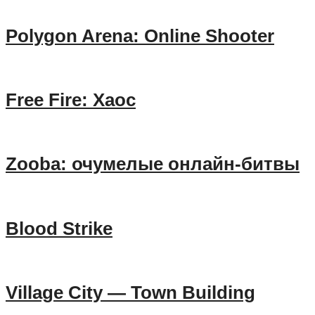
Polygon Arena: Online Shooter
Free Fire: Хаос
Zooba: очумелые онлайн-битвы
Blood Strike
Village City — Town Building