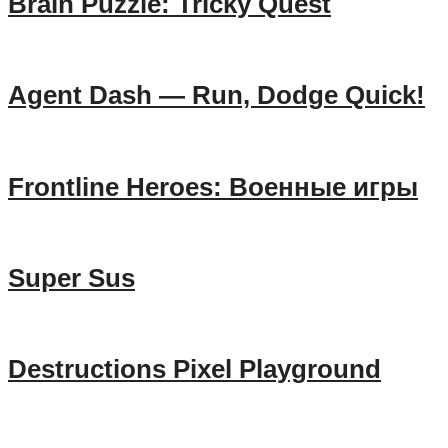
Brain Puzzle: Tricky Quest
Agent Dash — Run, Dodge Quick!
Frontline Heroes: Военные игры
Super Sus
Destructions Pixel Playground