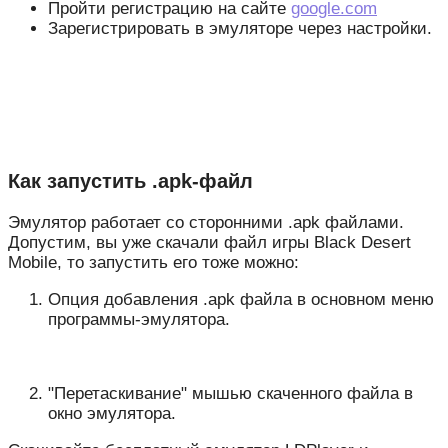
Пройти регистрацию на сайте
google.com
Зарегистрировать в эмуляторе через настройки.
Как запустить .apk-файл
Эмулятор работает со сторонними .apk файлами.
Допустим, вы уже скачали файл игры Black Desert
Mobile, то запустить его тоже можно:
Опция добавления .apk файла в основном меню
программы-эмулятора.
"Перетаскивание" мышью скаченного файла в
окно эмулятора.