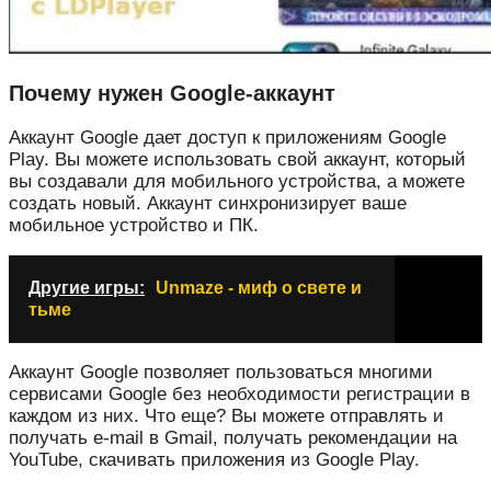
Почему нужен Google-аккаунт
Аккаунт Google дает доступ к приложениям Google
Play. Вы можете использовать свой аккаунт, который
вы создавали для мобильного устройства, а можете
создать новый. Аккаунт синхронизирует ваше
мобильное устройство и ПК.
Другие игры:
Unmaze - миф о свете и
тьме
Аккаунт Google позволяет пользоваться многими
сервисами Google без необходимости регистрации в
каждом из них. Что еще? Вы можете отправлять и
получать e-mail в Gmail, получать рекомендации на
YouTube, скачивать приложения из Google Play.