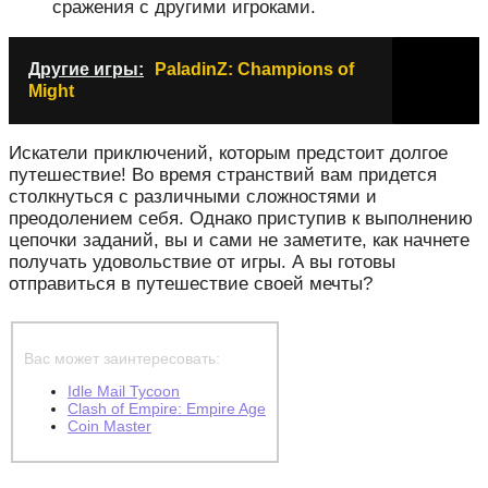
сражения с другими игроками.​
Другие игры:
PaladinZ: Champions of
Might
Искатели приключений, которым предстоит долгое
путешествие!​ Во время странствий вам придется
столкнуться с различными сложностями и
преодолением себя.​ Однако приступив к выполнению
цепочки заданий, вы и сами не заметите, как начнете
получать удовольствие от игры.​ А вы готовы
отправиться в путешествие своей мечты?​
Вас может заинтересовать:
Idle Mail Tycoon
Clash of Empire: Empire Age
Coin Master