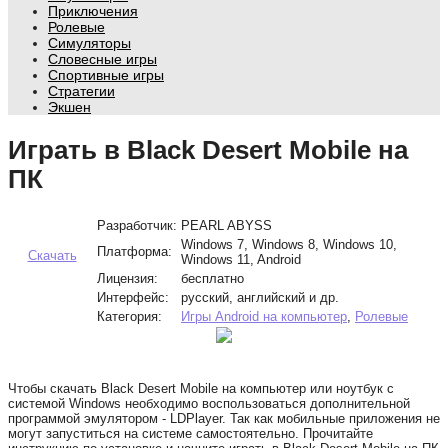
Приключения
Ролевые
Симуляторы
Словесные игры
Спортивные игры
Стратегии
Экшен
Играть в Black Desert Mobile на
ПК
Разработчик:
PEARL ABYSS
Windows 7, Windows 8, Windows 10,
Платформа:
Скачать
Windows 11, Android
Лицензия:
бесплатно
Интерфейс:
русский, английский и др.
Категория:
Игры Android на компьютер
,
Ролевые
Чтобы скачать Black Desert Mobile на компьютер или ноутбук с
системой Windows необходимо воспользоваться дополнительной
программой эмулятором - LDPlayer. Так как мобильные приложения не
могут запуститься на системе самостоятельно. Прочитайте