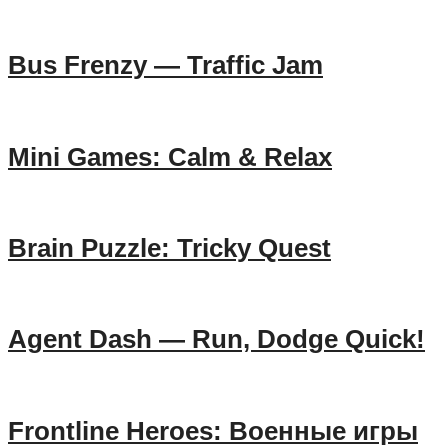
Bus Frenzy — Traffic Jam
Mini Games: Calm & Relax
Brain Puzzle: Tricky Quest
Agent Dash — Run, Dodge Quick!
Frontline Heroes: Военные игры