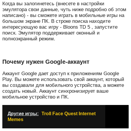
Когда вы залогинетесь (внесете в настройки
эмулятора свои данные, чуть ниже подробно об этом
написано) - вы сможете играть в мобильные игры на
большом экране ПК. В строке поиска находите
интересующую вас игру - Bloons TD 5 , запустите
поиск. Эмулятор поддерживает оконный и
полноэкранный режим.
Почему нужен Google-аккаунт
Аккаунт Google дает доступ к приложениям Google
Play. Вы можете использовать свой аккаунт, который
вы создавали для мобильного устройства, а можете
создать новый. Аккаунт синхронизирует ваше
мобильное устройство и ПК.
Другие игры:
Troll Face Quest Internet
Memes