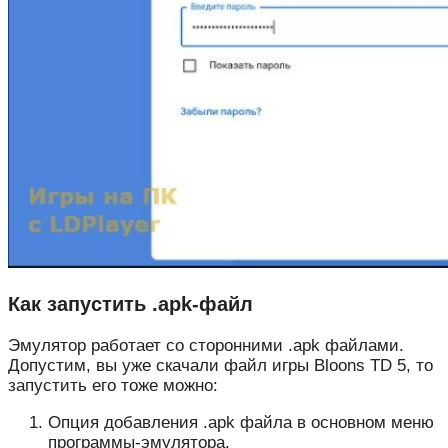
Как запустить .apk-файл
Эмулятор работает со сторонними .apk файлами.
Допустим, вы уже скачали файл игры Bloons TD 5, то
запустить его тоже можно:
Опция добавления .apk файла в основном меню
программы-эмулятора.