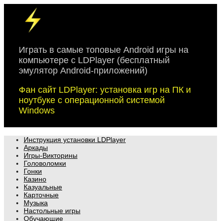
Skip
to
content
Играть в самые топовые Android игры на
компьютере с LDPlayer (бесплатный
эмулятор Android-приложений)
Фан сайт LDPlayer: установка игр на ПК и
ноутбуке с операционной системой
Windows
Инструкция установки LDPlayer
Аркады
Игры-Викторины
Головоломки
Гонки
Казино
Казуальные
Карточные
Музыка
Настольные игры
Обучающие