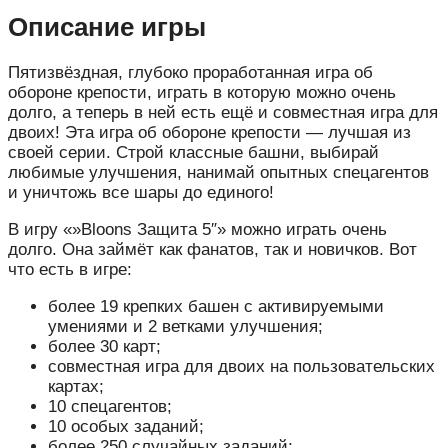
Описание игры
Пятизвёздная, глубоко проработанная игра об
обороне крепости, играть в которую можно очень
долго, а теперь в ней есть ещё и совместная игра для
двоих! Эта игра об обороне крепости — лучшая из
своей серии. Строй классные башни, выбирай
любимые улучшения, нанимай опытных спецагентов
и уничтожь все шары до единого!
В игру «»Bloons Защита 5″» можно играть очень
долго. Она займёт как фанатов, так и новичков. Вот
что есть в игре:
более 19 крепких башен с активируемыми
умениями и 2 ветками улучшения;
более 30 карт;
совместная игра для двоих на пользовательских
картах;
10 спецагентов;
10 особых заданий;
более 250 случайных заданий;