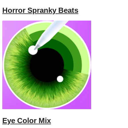
Horror Spranky Beats
Eye Color Mix