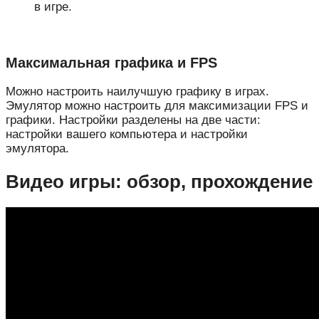
в игре.
Максимальная графика и FPS
Можно настроить наилучшую графику в играх.
Эмулятор можно настроить для максимизации FPS и
графики. Настройки разделены на две части:
настройки вашего компьютера и настройки
эмулятора.
Видео игры: обзор, прохождение