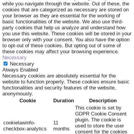
while you navigate through the website. Out of these, the
cookies that are categorized as necessary are stored on
your browser as they are essential for the working of
basic functionalities of the website. We also use third-
party cookies that help us analyze and understand how
you use this website. These cookies will be stored in your
browser only with your consent. You also have the option
to opt-out of these cookies. But opting out of some of
these cookies may affect your browsing experience.
Necessary
Necessary
Always Enabled
Necessary cookies are absolutely essential for the
website to function properly. These cookies ensure basic
functionalities and security features of the website,
anonymously.
Cookie
Duration
Description
This cookie is set by
GDPR Cookie Consent
plugin. The cookie is
cookielawinfo-
11
used to store the user
checkbox-analytics
months
consent for the cookies