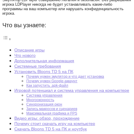
игрока LDPlayer никогда не будет устанавливать какие-либо
программы на ваш компьютер или нарушать конфиденциальность
игрока.
Что вы узнаете:
Описание игры
Что нового
Дополнительная информация
Системные требования
Установить Bloons TD 5 на ПК
Почему нужен эмулятор и что дает установка
Почему нужен Google-аккаунт
Как запустить .apk-файл
Игровой потенциал и система управления на компьютере
Система управления
Многооконность
Синхронизация окон
Запись макросов и сценариев
Максимальная графика и FPS
Видео игры: обзор, прохождение
Почему стоит скачать игру на компьютер
Скачать Bloons TD 5 на ПК и ноутбук