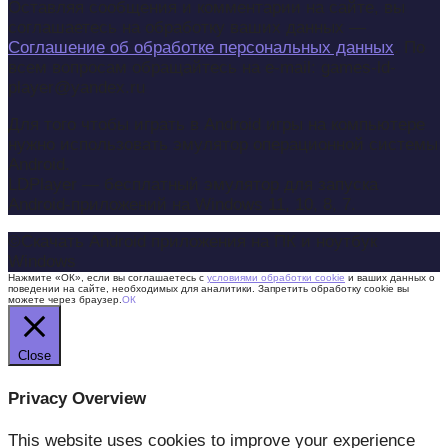
Оставляя сообщения и комментарии на сайте, вы
соглашаетесь на обработку ваших данных —
Соглашение об обработке персональных данных
. По
всем вопросам обращайтесь на e-mail: games-ld-
player@yandex.ru
Для того чтобы играть в Android игры на компьютере
нужно использовать эмулятор операционной системы
Android.
LDPlayer — бесплатный эмулятор для запуска
Android-приложений на Windows 11, 10, 8, 7.
©Скачать Android приложения на ПК и ноутбук
Windows
Нажмите «ОК», если вы соглашаетесь с
условиями обработки cookie
и ваших данных о
поведении на сайте, необходимых для аналитики. Запретить обработку cookie вы
можете через браузер.
ОК
Close
Privacy Overview
This website uses cookies to improve your experience