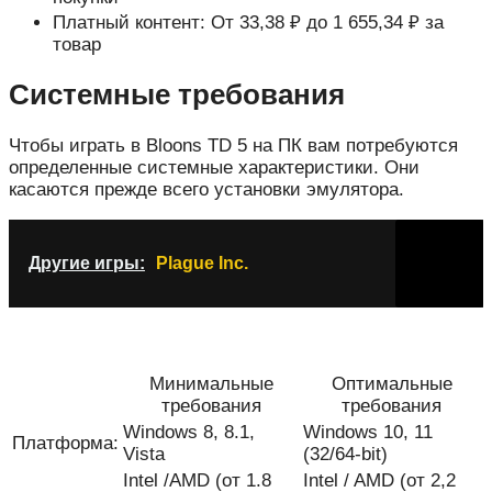
Платный контент: От 33,38 ₽ до 1 655,34 ₽ за
товар
Системные требования
Чтобы играть в Bloons TD 5 на ПК вам потребуются
определенные системные характеристики. Они
касаются прежде всего установки эмулятора.
Другие игры:
Plague Inc.
Минимальные
Оптимальные
требования
требования
Windows 8, 8.1,
Windows 10, 11
Платформа:
Vista
(32/64-bit)
Intel /AMD (от 1.8
Intel / AMD (от 2,2