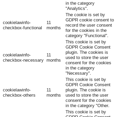
in the category
"Analytics".
The cookie is set by
GDPR cookie consent to
cookielawinfo-
11
record the user consent
checkbox-functional
months
for the cookies in the
category "Functional".
This cookie is set by
GDPR Cookie Consent
plugin. The cookies is
cookielawinfo-
11
used to store the user
checkbox-necessary
months
consent for the cookies
in the category
"Necessary".
This cookie is set by
GDPR Cookie Consent
cookielawinfo-
11
plugin. The cookie is
checkbox-others
months
used to store the user
consent for the cookies
in the category "Other.
This cookie is set by