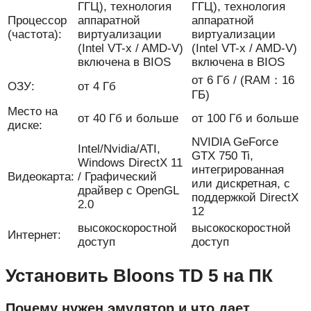
ГГЦ), технология
ГГЦ), технология
Процессор
аппаратной
аппаратной
(частота):
виртуализации
виртуализации
(Intel VT-x / AMD-V)
(Intel VT-x / AMD-V)
включена в BIOS
включена в BIOS
от 6 Гб / (RAM：16
ОЗУ:
от 4 Гб
ГБ)
Место на
от 40 Гб и больше
от 100 Гб и больше
диске:
NVIDIA GeForce
Intel/Nvidia/ATI,
GTX 750 Ti,
Windows DirectX 11
интегрированная
Видеокарта:
/ Графический
или дискретная, с
драйвер с OpenGL
поддержкой DirectX
2.0
12
высокоскоростной
высокоскоростной
Интернет:
доступ
доступ
Установить Bloons TD 5 на ПК
Почему нужен эмулятор и что дает