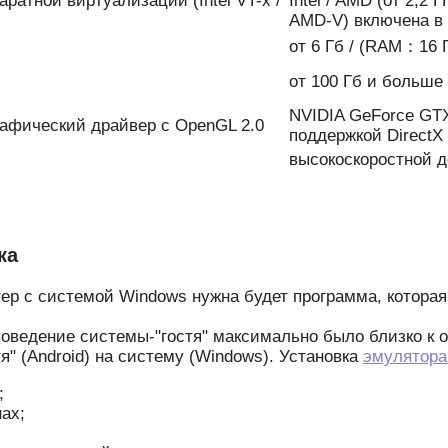
паратной виртуализации (Intel VT-x /
Intel / AMD (от 2,2 
AMD-V) включена в
от 6 Гб / (RAM：16 
от 100 Гб и больше
NVIDIA GeForce GTX
 Графический драйвер с OpenGL 2.0
поддержкой DirectX
высокоскоростной д
ка
ер с системой Windows нужна будет программа, которая 
поведение системы-"гостя" максимально было близко к 
" (Android) на систему (Windows). Установка
эмулятора
;
ах;