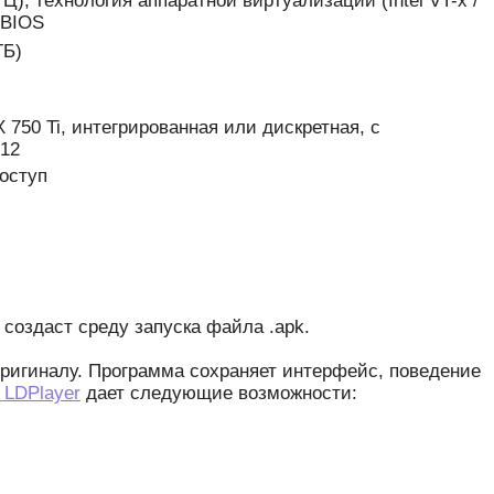
ГГЦ), технология аппаратной виртуализации (Intel VT-x /
 BIOS
ГБ)
 750 Ti, интегрированная или дискретная, с
 12
оступ
создаст среду запуска файла .apk.
оригиналу. Программа сохраняет интерфейс, поведение
 LDPlayer
дает следующие возможности: