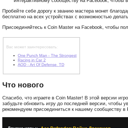
интерактивному сообществу на Facebook, чтобы 
Пробейте себе дорогу к званию мастера монет благода
бесплатно на всех устройствах с возможностью делать
Присоединяйтесь к Coin Master на Facebook, чтобы п
Вас может заинтересовать:
One Punch Man - The Strongest
Racing in Car 2
AOD - Art Of Defense. TD
Что нового
Спасибо, что играете в Coin Master! В этой версии иг
забудьте обновить игру до последней версии, чтобы 
рекомендуем присоединиться к нашему сообществу в Fac