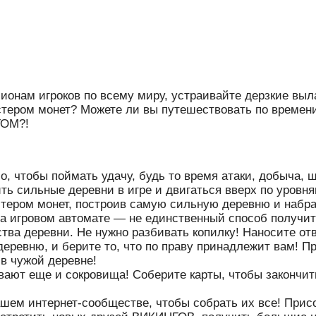
онам игроков по всему миру, устраивайте дерзкие выла
тером монет? Можете ли вы путешествовать по времени
ГОМ?!
со, чтобы поймать удачу, будь то время атаки, добыча
ть сильные деревни в игре и двигаться вверх по уров
стером монет, построив самую сильную деревню и набр
на игровом автомате — не единственный способ получить
тва деревни. Не нужно разбивать копилку! Наносите от
деревню, и берите то, что по праву принадлежит вам! П
 в чужой деревне!
ывают еще и сокровища! Соберите карты, чтобы закончит
ашем интернет-сообществе, чтобы собрать их все! При