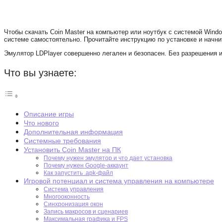
Чтобы скачать Coin Master на компьютер или ноутбук с системой Wind
системе самостоятельно. Прочитайте инструкцию по установке и начнит
Эмулятор LDPlayer совершенно легален и безопасен. Без разрешения и
Что вы узнаете:
Описание игры
Что нового
Дополнительная информация
Системные требования
Установить Coin Master на ПК
Почему нужен эмулятор и что дает установка
Почему нужен Google-аккаунт
Как запустить .apk-файл
Игровой потенциал и система управления на компьютере
Система управления
Многооконность
Синхронизация окон
Запись макросов и сценариев
Максимальная графика и FPS