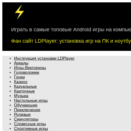
Skip
to
content
Играть в самые топовые Android игры на компь
Фан сайт LDPlayer: установка игр на ПК и ноут
Инструкция установки LDPlayer
Аркады
Игры-Викторины
Головоломки
Гонки
Казино
Казуальные
Карточные
Музыка
Настольные игры
Обучающие
Приключения
Ролевые
Симуляторы
Словесные игры
Спортивные игры