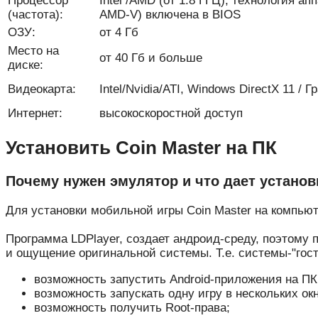
Процессор
Intel /AMD (от 1.8 ГГЦ), технология ап
(частота):
AMD-V) включена в BIOS
ОЗУ:
от 4 Гб
Место на
от 40 Гб и больше
диске:
Видеокарта:
Intel/Nvidia/ATI, Windows DirectX 11 /
Интернет:
высокоскоростной доступ
Установить Coin Master на ПК
Почему нужен эмулятор и что дает установ
Для установки мобильной игры Coin Master на компьют
Программа LDPlayer, создает андроид-среду, поэтому 
и ощущение оригинальной системы. Т.е. системы-"гостя
возможность запустить Android-приложения на ПК
возможность запускать одну игру в нескольких окн
возможность получить Root-права;