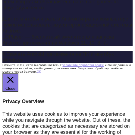
всем вопросам обращайтесь на e-mail: games-ld-
player@yandex.ru
Для того чтобы играть в Android игры на компьютере
нужно использовать эмулятор операционной системы
Android.
LDPlayer — бесплатный эмулятор для запуска
Android-приложений на Windows 11, 10, 8, 7.
©Скачать Android приложения на ПК и ноутбук
Windows
Нажмите «ОК», если вы соглашаетесь с
условиями обработки cookie
и ваших данных о
поведении на сайте, необходимых для аналитики. Запретить обработку cookie вы
можете через браузер.
ОК
Close
Privacy Overview
This website uses cookies to improve your experience
while you navigate through the website. Out of these, the
cookies that are categorized as necessary are stored on
your browser as they are essential for the working of