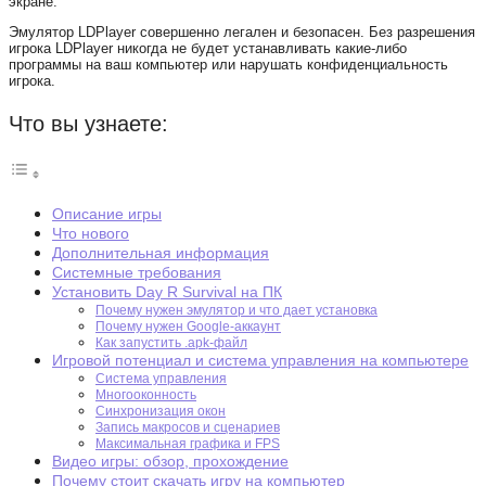
экране.
Эмулятор LDPlayer совершенно легален и безопасен. Без разрешения
игрока LDPlayer никогда не будет устанавливать какие-либо
программы на ваш компьютер или нарушать конфиденциальность
игрока.
Что вы узнаете:
Описание игры
Что нового
Дополнительная информация
Системные требования
Установить Day R Survival на ПК
Почему нужен эмулятор и что дает установка
Почему нужен Google-аккаунт
Как запустить .apk-файл
Игровой потенциал и система управления на компьютере
Система управления
Многооконность
Синхронизация окон
Запись макросов и сценариев
Максимальная графика и FPS
Видео игры: обзор, прохождение
Почему стоит скачать игру на компьютер