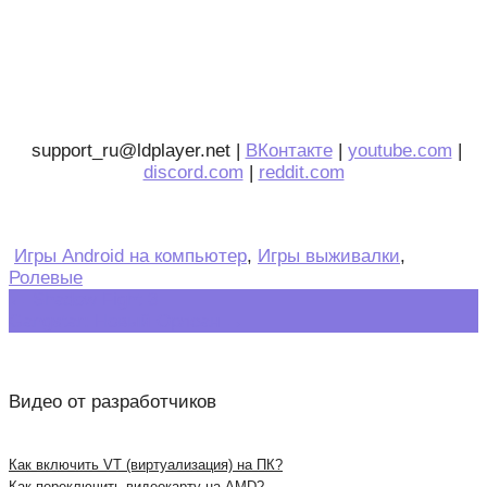
support_ru@ldplayer.net |
ВКонтакте
|
youtube.com
|
discord.com
|
reddit.com
Игры Android на компьютер
,
Игры выживалки
,
Ролевые
Post
←
Shadow Fight 3
Gangstar: Новый Орлеан
→
navigation
Видео от разработчиков
Как включить VT (виртуализация) на ПК?
Как переключить видеокарту на AMD?