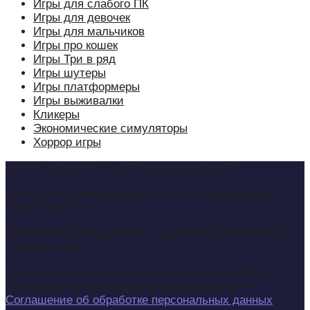
Игры для слабого ПК
Игры для девочек
Игры для мальчиков
Игры про кошек
Игры Три в ряд
Игры шутеры
Игры платформеры
Игры выживалки
Кликеры
Экономические симуляторы
Хоррор игры
games-ldplayer.ru — сайт неофициальный.
Авторство на информацию на сайте принадлежит
автору текстов.
Материалы принадлежат создателям приложений и
ru.ldplayer.net.
Оставляя сообщения и комментарии на сайте, вы
соглашаетесь на обработку ваших данных —
Соглашение об обработке персональных данных
. По