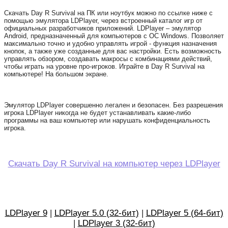
Скачать Day R Survival на ПК или ноутбук можно по ссылке ниже с
помощью эмулятора LDPlayer, через встроенный каталог игр от
официальных разработчиков приложений. LDPlayer – эмулятор
Android, предназначенный для компьютеров с ОС Windows. Позволяет
максимально точно и удобно управлять игрой - функция назначения
кнопок, а также уже созданные для вас настройки. Есть возможность
управлять обзором, создавать макросы с комбинациями действий,
чтобы играть на уровне про-игроков. Играйте в Day R Survival на
компьютере! На большом экране.
Эмулятор LDPlayer совершенно легален и безопасен. Без разрешения
игрока LDPlayer никогда не будет устанавливать какие-либо
программы на ваш компьютер или нарушать конфиденциальность
игрока.
Скачать Day R Survival на компьютер через LDPlayer
LDPlayer 9
|
LDPlayer 5.0 (32-бит)
|
LDPlayer 5 (64-бит)
|
LDPlayer 3 (32-бит)