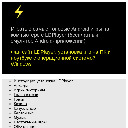
Skip
to
content
Играть в самые топовые Android игры на
компьютере с LDPlayer (бесплатный
эмулятор Android-приложений)
Фан сайт LDPlayer: установка игр на ПК и
ноутбуке с операционной системой
Windows
Инструкция установки LDPlayer
Аркады
Игры-Викторины
Головоломки
Гонки
Казино
Казуальные
Карточные
Музыка
Настольные игры
Обучающие