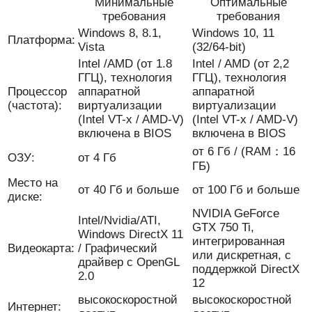
Минимальные
Оптимальные
требования
требования
Windows 8, 8.1,
Windows 10, 11
Платформа:
Vista
(32/64-bit)
Intel /AMD (от 1.8
Intel / AMD (от 2,2
ГГЦ), технология
ГГЦ), технология
Процессор
аппаратной
аппаратной
(частота):
виртуализации
виртуализации
(Intel VT-x / AMD-V)
(Intel VT-x / AMD-V)
включена в BIOS
включена в BIOS
от 6 Гб / (RAM：16
ОЗУ:
от 4 Гб
ГБ)
Место на
от 40 Гб и больше
от 100 Гб и больше
диске:
NVIDIA GeForce
Intel/Nvidia/ATI,
GTX 750 Ti,
Windows DirectX 11
интегрированная
Видеокарта:
/ Графический
или дискретная, с
драйвер с OpenGL
поддержкой DirectX
2.0
12
высокоскоростной
высокоскоростной
Интернет: