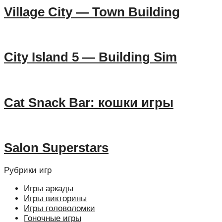
Village City — Town Building
City Island 5 — Building Sim
Cat Snack Bar: кошки игры
Salon Superstars
Рубрики игр
Игры аркады
Игры викторины
Игры головоломки
Гоночные игры