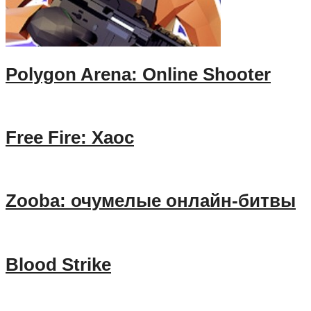
Polygon Arena: Online Shooter
Free Fire: Хаос
Zooba: очумелые онлайн-битвы
Blood Strike