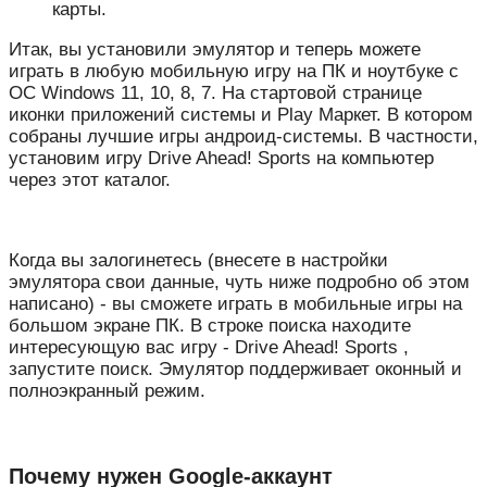
карты.
Итак, вы установили эмулятор и теперь можете
играть в любую мобильную игру на ПК и ноутбуке с
ОС Windows 11, 10, 8, 7. На стартовой странице
иконки приложений системы и Play Маркет. В котором
собраны лучшие игры андроид-системы. В частности,
установим игру Drive Ahead! Sports на компьютер
через этот каталог.
Когда вы залогинетесь (внесете в настройки
эмулятора свои данные, чуть ниже подробно об этом
написано) - вы сможете играть в мобильные игры на
большом экране ПК. В строке поиска находите
интересующую вас игру - Drive Ahead! Sports ,
запустите поиск. Эмулятор поддерживает оконный и
полноэкранный режим.
Почему нужен Google-аккаунт