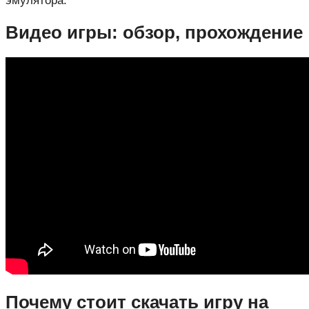
эмулятора.
Видео игры: обзор, прохождение
Почему стоит скачать игру на