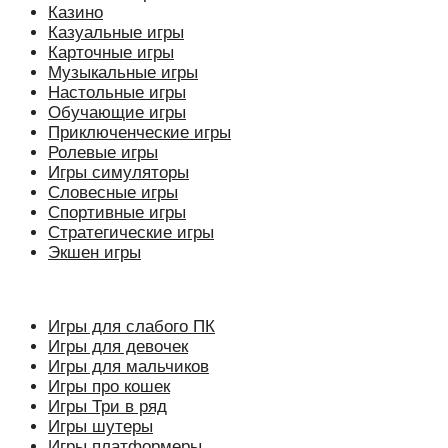
Казино
Казуальные игры
Карточные игры
Музыкальные игры
Настольные игры
Обучающие игры
Приключенческие игры
Ролевые игры
Игры симуляторы
Словесные игры
Спортивные игры
Стратегические игры
Экшен игры
Игры для слабого ПК
Игры для девочек
Игры для мальчиков
Игры про кошек
Игры Три в ряд
Игры шутеры
Игры платформеры