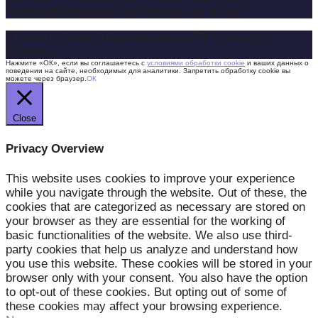
Android-приложений на Windows 11, 10, 8, 7.
©Скачать Android приложения на ПК и ноутбук
Windows
Нажмите «ОК», если вы соглашаетесь с
условиями обработки cookie
и ваших данных о
поведении на сайте, необходимых для аналитики. Запретить обработку cookie вы
можете через браузер.
ОК
Close
Privacy Overview
This website uses cookies to improve your experience
while you navigate through the website. Out of these, the
cookies that are categorized as necessary are stored on
your browser as they are essential for the working of
basic functionalities of the website. We also use third-
party cookies that help us analyze and understand how
you use this website. These cookies will be stored in your
browser only with your consent. You also have the option
to opt-out of these cookies. But opting out of some of
these cookies may affect your browsing experience.