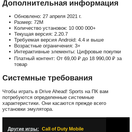
Дополнительная информация
Обновлено: 27 апреля 2021 г.
Размер: 72M
Количество установок: 10 000 000+
Текущая версия: 2.20.7
Требуемая версия Android: 4.4 и выше
Возрастные ограничения: 3+
Интерактивные элементы: Цифровые покупки
Платный контент: От 69,00 ₽ до 18 990,00 ₽ за
товар
Системные требования
Чтобы играть в Drive Ahead! Sports на ПК вам
потребуются определенные системные
характеристики. Они касаются прежде всего
установки эмулятора.
Другие игры:
Call of Duty Mobile