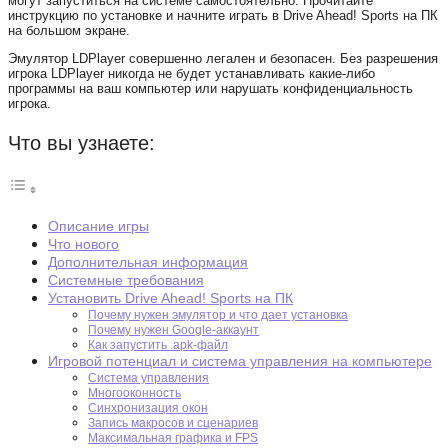
могут запуститься на системе самостоятельно. Прочитайте
инструкцию по установке и начните играть в Drive Ahead! Sports на ПК
на большом экране.
Эмулятор LDPlayer совершенно легален и безопасен. Без разрешения
игрока LDPlayer никогда не будет устанавливать какие-либо
программы на ваш компьютер или нарушать конфиденциальность
игрока.
Что вы узнаете:
Описание игры
Что нового
Дополнительная информация
Системные требования
Установить Drive Ahead! Sports на ПК
Почему нужен эмулятор и что дает установка
Почему нужен Google-аккаунт
Как запустить .apk-файл
Игровой потенциал и система управления на компьютере
Система управления
Многооконность
Синхронизация окон
Запись макросов и сценариев
Максимальная графика и FPS