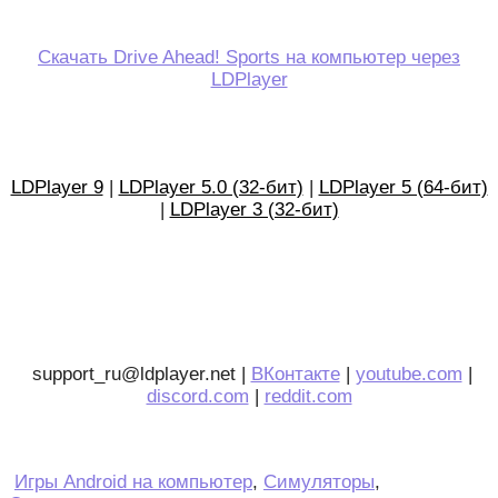
Скачать Drive Ahead! Sports на компьютер через
LDPlayer
LDPlayer 9
|
LDPlayer 5.0 (32-бит)
|
LDPlayer 5 (64-бит)
|
LDPlayer 3 (32-бит)
support_ru@ldplayer.net |
ВКонтакте
|
youtube.com
|
discord.com
|
reddit.com
Игры Android на компьютер
,
Симуляторы
,