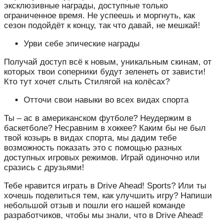
эксклюзивные награды, доступные только
ограниченное время. Не успеешь и моргнуть, как
сезон подойдёт к концу, так что давай, не мешкай!
Урви себе эпические награды
Получай доступ всё к новым, уникальным скинам, от
которых твои соперники будут зеленеть от зависти!
Кто тут хочет слыть Стилягой на колёсах?
Отточи свои навыки во всех видах спорта
Ты – ас в американском футболе? Неудержим в
баскетболе? Несравним в хоккее? Каким бы не был
твой козырь в видах спорта, мы дадим тебе
возможность показать это с помощью разных
доступных игровых режимов. Играй одиночно или
сразись с друзьями!
Тебе нравится играть в Drive Ahead! Sports? Или ты
хочешь поделиться тем, как улучшить игру? Напиши
небольшой отзыв и пошли его нашей команде
разработчиков, чтобы мы знали, что в Drive Ahead!