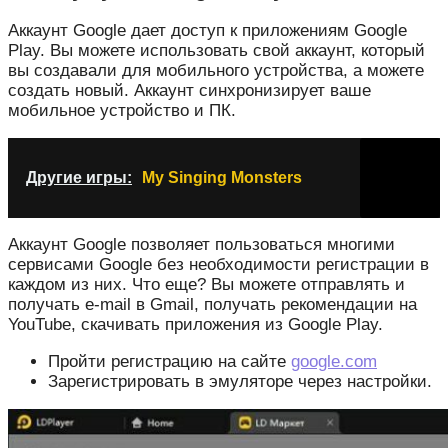
Аккаунт Google дает доступ к приложениям Google
Play. Вы можете использовать свой аккаунт, который
вы создавали для мобильного устройства, а можете
создать новый. Аккаунт синхронизирует ваше
мобильное устройство и ПК.
Другие игры:
My Singing Monsters
Аккаунт Google позволяет пользоваться многими
сервисами Google без необходимости регистрации в
каждом из них. Что еще? Вы можете отправлять и
получать e-mail в Gmail, получать рекомендации на
YouTube, скачивать приложения из Google Play.
Пройти регистрацию на сайте
google.com
Зарегистрировать в эмуляторе через настройки.