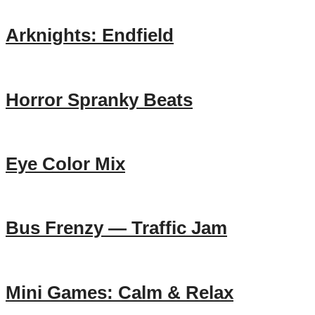
Arknights: Endfield
Horror Spranky Beats
Eye Color Mix
Bus Frenzy — Traffic Jam
Mini Games: Calm & Relax