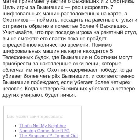
матче принимает участие 8 Выживших и 2 Охотника.
Цель игры за Выживших — расшифровать 7
шифровальных машин расположенных на карте, а
Охотников — поймать, посадить на ракетные стулья и
отправить обратно в поместье более 4 Выживших.
Учитывайте, что при посадке игрока на ракетный стул,
вы не сможете его спасти пока не пройдет
определённое количество времени. Помимо
шифровальных машин на карте находится 5
Телефонных будок, где Выжившие и Охотники могут
приобрести за накопленные очки вещи, которые
облегчат им игру. Охотник одерживает победу, когда
убивает более четырёх Выживших, и соответственно
Выжившие побеждают, если убегает более четырёх
человек. Когда четверо Выживших убегают, а четверо
других умирают, будет ничья.
Вас может заинтересовать:
That's Not My Neighbor
Nonstop Game: Idle RPG
The Simpsons™: Tapped Out