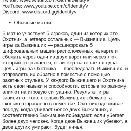
Twitter: www.twitter.com/GameIdentityV
YouTube: www.youtube.com/c/IdentityV
Discord: www.discord.gg/identityv
Обычные матчи
В матче участвует 5 игроков, один из которых это
Охотник, а четверо остальных — Выжившие. Цель
игры за Выживших — расшифровать 5
шифровальных машин расположенных на карте и
сбежать через одни из двух ворот или через люк,
который открывается, если жертва остаётся одна.
Цель игры за Охотника — преследовать Выживших, и
отправлять их обратно в поместье с помощью
ракетных стульев. У каждого Выжившего и Охотника
есть свои навыки и способности, которые по разному
влияют на игровую ситуацию. Результат игры
зависит от того, сколько Выживших сбежало, а
сколько отправлено в поместье. Охотник одерживает
победу, когда убивает более двух Выживших, и
соответственно Выжившие побеждают, если убегает
более двух человек. Когда двое Выживших убегают, а
двое других умирают, будет ничья.