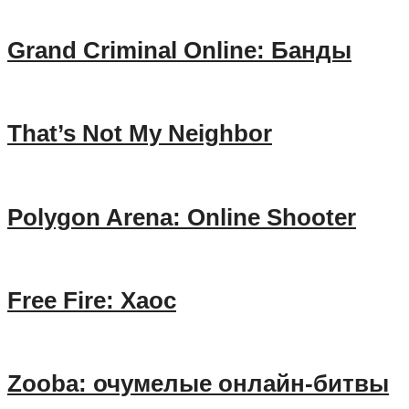
Grand Criminal Online: Банды
That’s Not My Neighbor
Polygon Arena: Online Shooter
Free Fire: Хаос
Zooba: очумелые онлайн-битвы