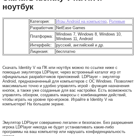
ноутбук
Категория:
Игры Android на компьютер
,
Ролевые
Разработчик:
NetEase Games
Windows 7, Windows 8, Windows 10,
Платформа:
Windows 11, Android
Интерфейс:
русский, английский и др.
Лицензия:
бесплатно
Скачать Identity V на ПК или ноутбук можно по ссылке ниже с
помощью эмулятора LDPlayer, через встроенный каталог игр от
официальных разработчиков приложений. LDPlayer – эмулятор
Android, предназначенный для компьютеров с ОС Windows. Позволяет
максимально точно и удобно управлять игрой - функция назначения
кнопок, а также уже созданные для вас настройки. Есть возможность
управлять обзором, создавать макросы с комбинациями действий,
чтобы играть на уровне про-игроков. Играйте в Identity V на
компьютере! На большом экране.
Эмулятор LDPlayer совершенно легален и безопасен. Без разрешения
игрока LDPlayer никогда не будет устанавливать какие-либо
программы на ваш компьютер или нарушать конфиденциальность