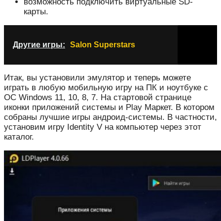
возможность подключить виртуальные SD-
карты.
Другие игры:
Salon Superstars
Итак, вы установили эмулятор и теперь можете
играть в любую мобильную игру на ПК и ноутбуке с
ОС Windows 11, 10, 8, 7. На стартовой странице
иконки приложений системы и Play Маркет. В котором
собраны лучшие игры андроид-системы. В частности,
установим игру Identity V на компьютер через этот
каталог.