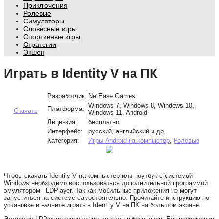
Приключения
Ролевые
Симуляторы
Словесные игры
Спортивные игры
Стратегии
Экшен
Играть в Identity V на ПК
Разработчик:
NetEase Games
Windows 7, Windows 8, Windows 10,
Платформа:
Скачать
Windows 11, Android
Лицензия:
бесплатно
Интерфейс:
русский, английский и др.
Категория:
Игры Android на компьютер
,
Ролевые
Чтобы скачать Identity V на компьютер или ноутбук с системой
Windows необходимо воспользоваться дополнительной программой
эмулятором - LDPlayer. Так как мобильные приложения не могут
запуститься на системе самостоятельно. Прочитайте инструкцию по
установке и начните играть в Identity V на ПК на большом экране.
Эмулятор LDPlayer совершенно легален и безопасен. Без разрешения