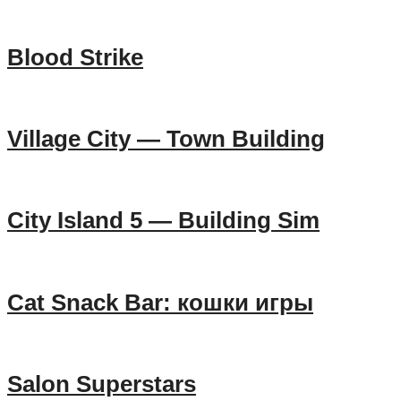
Blood Strike
Village City — Town Building
City Island 5 — Building Sim
Cat Snack Bar: кошки игры
Salon Superstars