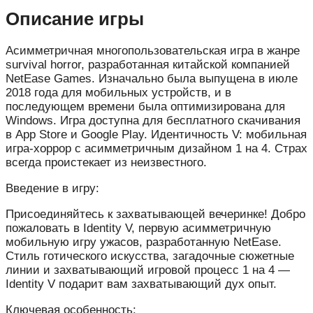
Описание игры
Асимметричная многопользовательская игра в жанре
survival horror, разработанная китайской компанией
NetEase Games. Изначально была выпущена в июле
2018 года для мобильных устройств, и в
последующем времени была оптимизирована для
Windows. Игра доступна для бесплатного скачивания
в App Store и Google Play. Идентичность V: мобильная
игра-хоррор с асимметричным дизайном 1 на 4. Страх
всегда проистекает из неизвестного.
Введение в игру:
Присоединяйтесь к захватывающей вечеринке! Добро
пожаловать в Identity V, первую асимметричную
мобильную игру ужасов, разработанную NetEase.
Стиль готического искусства, загадочные сюжетные
линии и захватывающий игровой процесс 1 на 4 —
Identity V подарит вам захватывающий дух опыт.
Ключевая особенность: