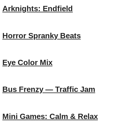
Arknights: Endfield
Horror Spranky Beats
Eye Color Mix
Bus Frenzy — Traffic Jam
Mini Games: Calm & Relax