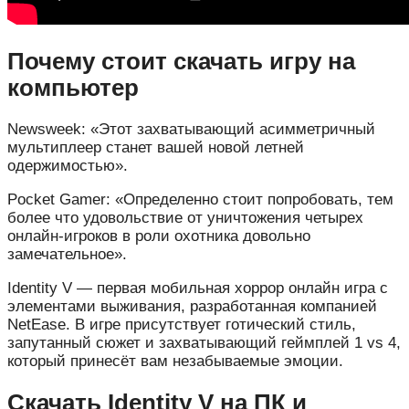
Почему стоит скачать игру на
компьютер
Newsweek: «Этот захватывающий асимметричный
мультиплеер станет вашей новой летней
одержимостью».
Pocket Gamer: «Определенно стоит попробовать, тем
более что удовольствие от уничтожения четырех
онлайн-игроков в роли охотника довольно
замечательное».
Identity V — первая мобильная хоррор онлайн игра с
элементами выживания, разработанная компанией
NetEase. В игре присутствует готический стиль,
запутанный сюжет и захватывающий геймплей 1 vs 4,
который принесёт вам незабываемые эмоции.
Скачать Identity V на ПК и