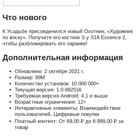
Что нового
К Усадьбе присоединился новый Охотник, «Художник
по воску». Получите его костюм S у S18 Essence 2,
чтобы разблокировать его заранее!
Дополнительная информация
Обновлено: 2 октября 2021 г.
Размер: 89M
Количество установок: 10 000 000+
Текущая версия: 1.0.892516
Требуемая версия Android: 4.1 и выше
Возрастные ограничения: 12+
Интерактивные элементы: Взаимодействие
пользователей, Цифровые покупки
Платный контент: От 69,00 ₽ до 8 899,00 ₽ за
товар