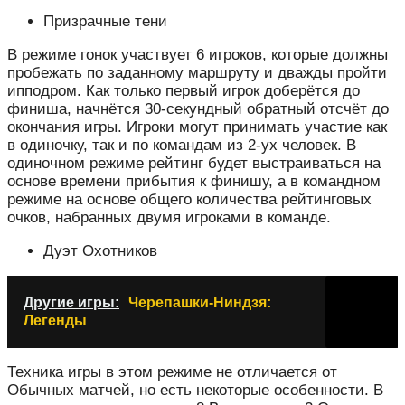
Призрачные тени
В режиме гонок участвует 6 игроков, которые должны
пробежать по заданному маршруту и дважды пройти
ипподром. Как только первый игрок доберётся до
финиша, начнётся 30-секундный обратный отсчёт до
окончания игры. Игроки могут принимать участие как
в одиночку, так и по командам из 2-ух человек. В
одиночном режиме рейтинг будет выстраиваться на
основе времени прибытия к финишу, а в командном
режиме на основе общего количества рейтинговых
очков, набранных двумя игроками в команде.
Дуэт Охотников
Другие игры:
Черепашки-Ниндзя:
Легенды
Техника игры в этом режиме не отличается от
Обычных матчей, но есть некоторые особенности. В