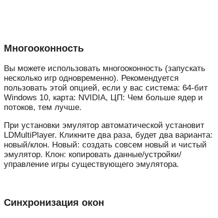
Многооконность
Вы можете использовать многооконность (запускать
несколько игр одновременно). Рекомендуется
пользовать этой опцией, если у вас система: 64-бит
Windows 10, карта: NVIDIA, ЦП: Чем больше ядер и
потоков, тем лучше.
При установки эмулятор автоматической установит
LDMultiPlayer. Кликните два раза, будет два варианта:
новый/клон. Новый: создать совсем новый и чистый
эмулятор. Клон: копировать данные/устройки/
управление игры существующего эмулятора.
Синхронизация окон