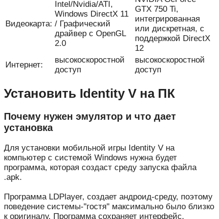
Intel/Nvidia/ATI,
GTX 750 Ti,
Windows DirectX 11
интегрированная
Видеокарта:
/ Графический
или дискретная, с
драйвер с OpenGL
поддержкой DirectX
2.0
12
высокоскоростной
высокоскоростной
Интернет:
доступ
доступ
Установить Identity V на ПК
Почему нужен эмулятор и что дает
установка
Для установки мобильной игры Identity V на
компьютер с системой Windows нужна будет
программа, которая создаст среду запуска файла
.apk.
Программа LDPlayer, создает андроид-среду, поэтому
поведение системы-"гостя" максимально было близко
к оригиналу. Программа сохраняет интерфейс,