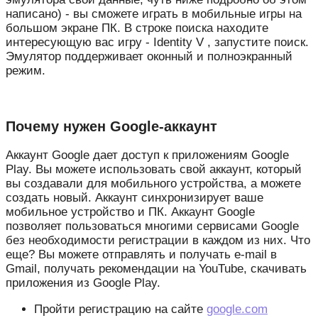
написано) - вы сможете играть в мобильные игры на
большом экране ПК. В строке поиска находите
интересующую вас игру - Identity V , запустите поиск.
Эмулятор поддерживает оконный и полноэкранный
режим.
Почему нужен Google-аккаунт
Аккаунт Google дает доступ к приложениям Google
Play. Вы можете использовать свой аккаунт, который
вы создавали для мобильного устройства, а можете
создать новый. Аккаунт синхронизирует ваше
мобильное устройство и ПК. Аккаунт Google
позволяет пользоваться многими сервисами Google
без необходимости регистрации в каждом из них. Что
еще? Вы можете отправлять и получать e-mail в
Gmail, получать рекомендации на YouTube, скачивать
приложения из Google Play.
Пройти регистрацию на сайте
google.com