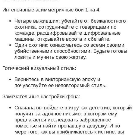
Интенсивные асимметричные бои 1 на 4:
Четыре выживших: убегайте от безжалостного
охотника, сотрудничайте с товарищами по
команде, расшифровывайте шифровальные
машины, открывайте ворота и сбегайте.
Один охотник: ознакомьтесь со всеми своими
убийственными способностями. Будьте готовы
ловить и мучить свою жертву.
Готический визуальный стиль:
Вернитесь в викторианскую эпоху и
почувствуйте ее неповторимый стиль.
Замечательные настройки фона:
Сначала вы войдете в игру как детектив, который
получит загадочное письмо, в котором ему
предлагается исследовать заброшенное
поместье и найти пропавшую девушку. И по
мере того, как вы приближаетесь к истине, вы