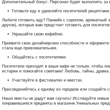
Дополнительный бонус: Персонал будет выполнять за 
Готовьте еду и удивляйте посетителей рецептами
Любите готовить еду? Панкейк с сиропом, ароматный 
другое), которые вам предстоит готовить для посетите
Украшайте свою кофейню.
Проявите свои дизайнерские способности и оформите 
стала еще привлекательнее.
Общайтесь с посетителями.
Посетители приходят в ваше кафе не только, чтобы по
истории и помогайте советами! Любовь, тайны, драма…
Участвуйте в фестивалях и квестах.
Присоединяйтесь к одному из городков или создайте с
Наши квесты не дадут вам скучать! Исследуйте новые
понравившиеся предметы в магазине Уникальных предм