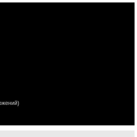
ожений)