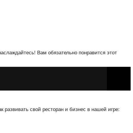
наслаждайтесь! Вам обязательно понравится этот
 развивать свой ресторан и бизнес в нашей игре: