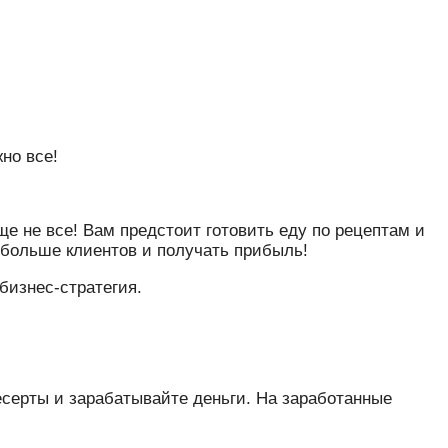
но все!
е не все! Вам предстоит готовить еду по рецептам и
 больше клиентов и получать прибыль!
бизнес-стратегия.
есерты и зарабатывайте деньги. На заработанные