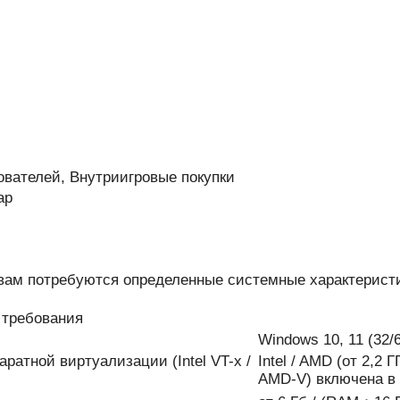
вателей, Внутриигровые покупки
ар
вам потребуются определенные системные характеристи
требования
Windows 10, 11 (32/6
паратной виртуализации (Intel VT-x /
Intel / AMD (от 2,2 
AMD-V) включена в