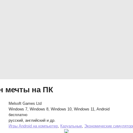
н мечты на ПК
Melsoft Games Ltd
Windows 7, Windows 8, Windows 10, Windows 11, Android
бесплатно
русский, английский и др.
Игры Android на компьютер
,
Казуальные
,
Экономические симулятор