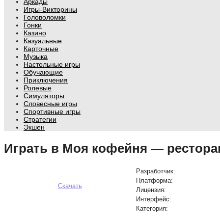
Аркады
Игры-Викторины
Головоломки
Гонки
Казино
Казуальные
Карточные
Музыка
Настольные игры
Обучающие
Приключения
Ролевые
Симуляторы
Словесные игры
Спортивные игры
Стратегии
Экшен
Играть в Моя кофейня — рестора
Разработчик:
Платформа:
Скачать
Лицензия:
Интерфейс:
Категория: