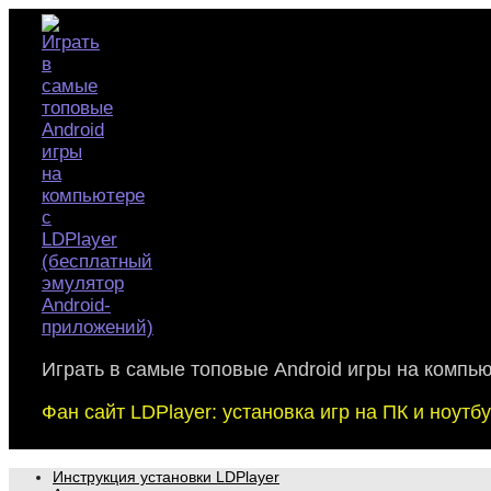
Skip
to
content
Играть в самые топовые Android игры на компь
Фан сайт LDPlayer: установка игр на ПК и ноут
Инструкция установки LDPlayer