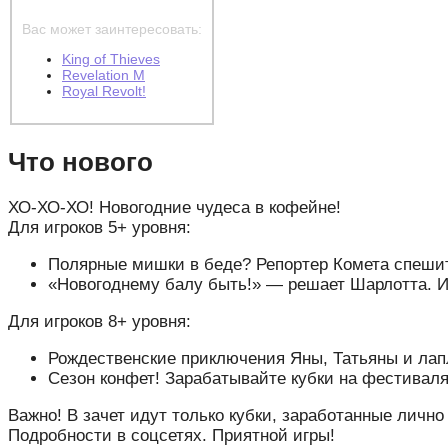
Вас может заинтересовать:
King of Thieves
Revelation M
Royal Revolt!
Что нового
ХО-ХО-ХО! Новогодние чудеса в кофейне!
Для игроков 5+ уровня:
Полярные мишки в беде? Репортер Комета спеши
«Новогоднему балу быть!» — решает Шарлотта. И
Для игроков 8+ уровня:
Рождественские приключения Яны, Татьяны и лап
Сезон конфет! Зарабатывайте кубки на фестивал
Важно! В зачет идут только кубки, заработанные лично
Подробности в соцсетях. Приятной игры!