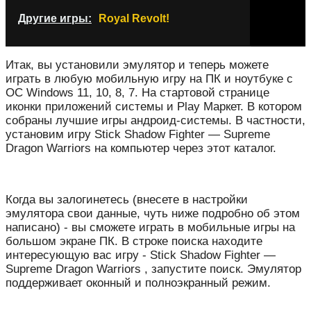
Другие игры:
Royal Revolt!
Итак, вы установили эмулятор и теперь можете
играть в любую мобильную игру на ПК и ноутбуке с
ОС Windows 11, 10, 8, 7. На стартовой странице
иконки приложений системы и Play Маркет. В котором
собраны лучшие игры андроид-системы. В частности,
установим игру Stick Shadow Fighter — Supreme
Dragon Warriors на компьютер через этот каталог.
Когда вы залогинетесь (внесете в настройки
эмулятора свои данные, чуть ниже подробно об этом
написано) - вы сможете играть в мобильные игры на
большом экране ПК. В строке поиска находите
интересующую вас игру - Stick Shadow Fighter —
Supreme Dragon Warriors , запустите поиск. Эмулятор
поддерживает оконный и полноэкранный режим.