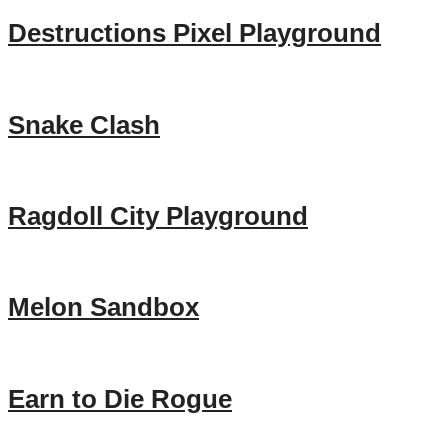
Destructions Pixel Playground
Snake Clash
Ragdoll City Playground
Melon Sandbox
Earn to Die Rogue