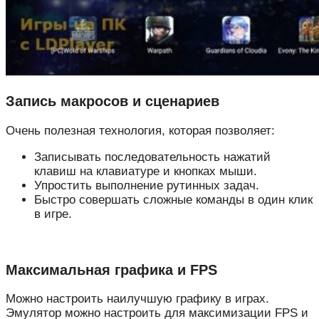
Запись макросов и сценариев
Очень полезная технология, которая позволяет:
Записывать последовательность нажатий
клавиш на клавиатуре и кнопках мыши.
Упростить выполнение рутинных задач.
Быстро совершать сложные команды в один клик
в игре.
Максимальная графика и FPS
Можно настроить наилучшую графику в играх.
Эмулятор можно настроить для максимизации FPS и