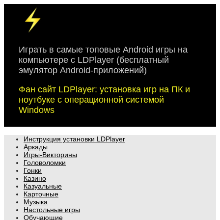
Skip
to
content
Играть в самые топовые Android игры на
компьютере с LDPlayer (бесплатный
эмулятор Android-приложений)
Фан сайт LDPlayer: установка игр на ПК и
ноутбуке с операционной системой
Windows
Инструкция установки LDPlayer
Аркады
Игры-Викторины
Головоломки
Гонки
Казино
Казуальные
Карточные
Музыка
Настольные игры
Обучающие