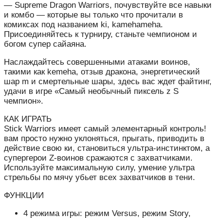
— Supreme Dragon Warriors, почувствуйте все навыки
и комбо — которые вы только что прочитали в
комиксах под названием ki, kamehameha.
Присоединяйтесь к турниру, станьте чемпионом и
богом супер сайаяна.
Наслаждайтесь совершенными атаками воинов,
такими как kemeha, отзыв дракона, энергетический
шар m и смертельные шары, здесь вас ждет файтинг,
удачи в игре «Самый необычный пиксель z S
чемпион».
КАК ИГРАТЬ
Stick Warriors имеет самый элементарный контроль!
вам просто нужно уклоняться, прыгать, приводить в
действие свою ки, становиться ультра-инстинктом, а
супергерои Z-воинов сражаются с захватчиками.
Используйте максимальную силу, умение ультра
стрельбы по мячу убьет всех захватчиков в тени.
ФУНКЦИИ
4 режима игры: режим Versus, режим Story,