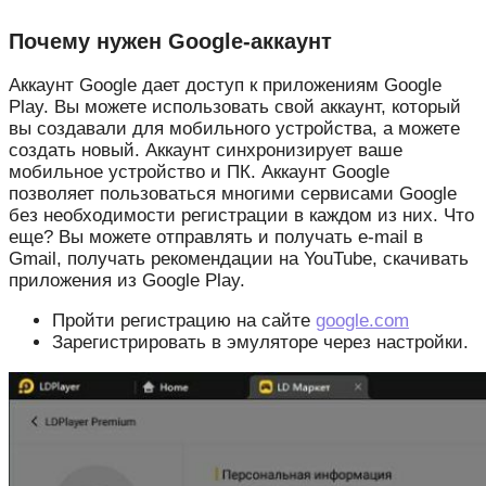
Почему нужен Google-аккаунт
Аккаунт Google дает доступ к приложениям Google
Play. Вы можете использовать свой аккаунт, который
вы создавали для мобильного устройства, а можете
создать новый. Аккаунт синхронизирует ваше
мобильное устройство и ПК. Аккаунт Google
позволяет пользоваться многими сервисами Google
без необходимости регистрации в каждом из них. Что
еще? Вы можете отправлять и получать e-mail в
Gmail, получать рекомендации на YouTube, скачивать
приложения из Google Play.
Пройти регистрацию на сайте
google.com
Зарегистрировать в эмуляторе через настройки.