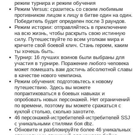
режим турнира и режим обучения
Режим Versus: сразитесь со своим любимым
противником лицом к лицу в битве один на один.
Победитель будет определен после 3 раундов.
Режим истории: отправляйтесь в приключение
на всю жизнь, чтобы раскрыть свою истинную
силу. Путешествуйте по всем уголкам мира и
кричите свой боевой клич. Стань героем, каким
ты хочешь быть.
Турнир: 16 лучших воинов были выбраны для
участия в турнире. Поражение любого человека
может помешать вам достичь абсолютной славы
в качестве нового чемпиона.
Режим обучения: подготовьтесь к новому
путешествию. Здесь вы можете
попрактиковаться в боевых навыках и
опробовать новых персонажей. Нет ограничений
по времени, поэтому вы можете сражаться с
куклой столько, сколько захотите.
46 персонажей-истребителей-истребителей SSJ
с уникальными стилями боя dbz.
Обновите и разблокируйте более 46 уникальных