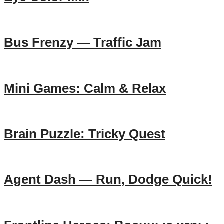
Bus Frenzy — Traffic Jam
Mini Games: Calm & Relax
Brain Puzzle: Tricky Quest
Agent Dash — Run, Dodge Quick!