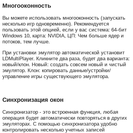
Многооконность
Вы можете использовать многооконность (запускать
несколько игр одновременно). Рекомендуется
пользовать этой опцией, если у вас система: 64-бит
Windows 10, карта: NVIDIA, ЦП: Чем больше ядер и
потоков, тем лучше.
При установки эмулятор автоматической установит
LDMultiPlayer. Кликните два раза, будет два варианта:
новый/клон. Новый: создать совсем новый и чистый
эмулятор. Клон: копировать данные/устройки/
управление игры существующего эмулятора.
Синхронизация окон
Синхронизатор - это встроенная функция, любая
операция будет автоматически повторяться в других
эмуляторах. С помощью синхронизатора удобно
контролировать несколько учетных записей