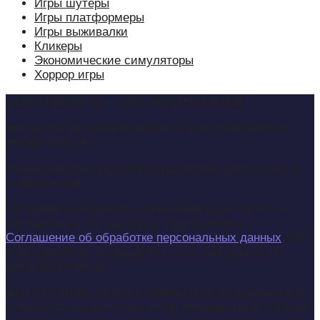
Игры шутеры
Игры платформеры
Игры выживалки
Кликеры
Экономические симуляторы
Хоррор игры
games-ldplayer.ru — сайт неофициальный.
Авторство на информацию на сайте принадлежит
автору текстов.
Материалы принадлежат создателям приложений и
ru.ldplayer.net.
Оставляя сообщения и комментарии на сайте, вы
соглашаетесь на обработку ваших данных —
Соглашение об обработке персональных данных
. По
всем вопросам обращайтесь на e-mail: games-ld-
player@yandex.ru
Для того чтобы играть в Android игры на компьютере
нужно использовать эмулятор операционной системы