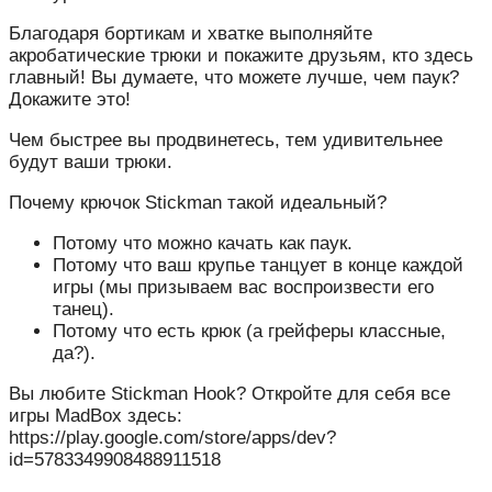
Благодаря бортикам и хватке выполняйте
акробатические трюки и покажите друзьям, кто здесь
главный! Вы думаете, что можете лучше, чем паук?
Докажите это!
Чем быстрее вы продвинетесь, тем удивительнее
будут ваши трюки.
Почему крючок Stickman такой идеальный?
Потому что можно качать как паук.
Потому что ваш крупье танцует в конце каждой
игры (мы призываем вас воспроизвести его
танец).
Потому что есть крюк (а грейферы классные,
да?).
Вы любите Stickman Hook? Откройте для себя все
игры MadBox здесь:
https://play.google.com/store/apps/dev?
id=5783349908488911518