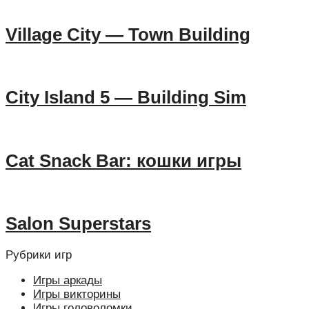
Village City — Town Building
City Island 5 — Building Sim
Cat Snack Bar: кошки игры
Salon Superstars
Рубрики игр
Игры аркады
Игры викторины
Игры головоломки