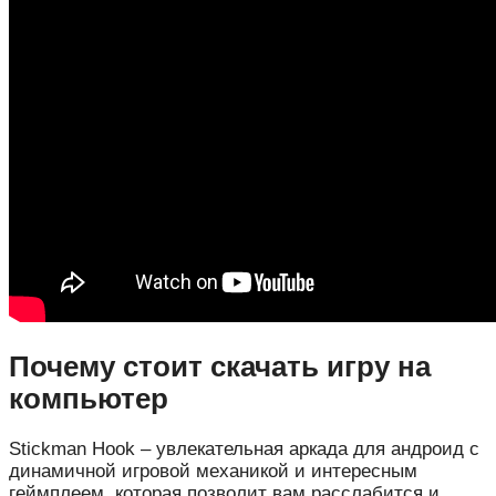
Почему стоит скачать игру на
компьютер
Stickman Hook – увлекательная аркада для андроид с
динамичной игровой механикой и интересным
геймплеем, которая позволит вам расслабится и