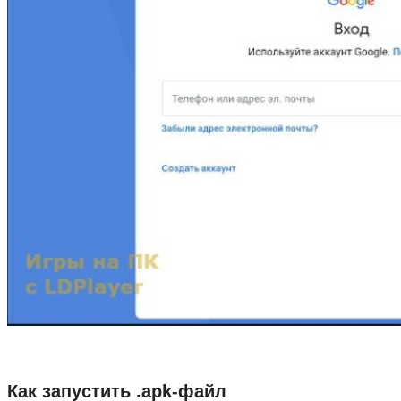
Как запустить .apk-файл