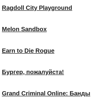
Ragdoll City Playground
Melon Sandbox
Earn to Die Rogue
Бургер, пожалуйста!
Grand Criminal Online: Банды