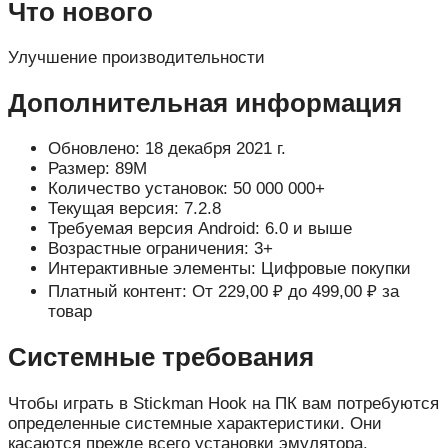
Что нового
Улучшение производительности
Дополнительная информация
Обновлено: 18 декабря 2021 г.
Размер: 89M
Количество установок: 50 000 000+
Текущая версия: 7.2.8
Требуемая версия Android: 6.0 и выше
Возрастные ограничения: 3+
Интерактивные элементы: Цифровые покупки
Платный контент: От 229,00 ₽ до 499,00 ₽ за
товар
Системные требования
Чтобы играть в Stickman Hook на ПК вам потребуются
определенные системные характеристики. Они
касаются прежде всего установки эмулятора.