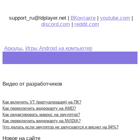
support_ru@ldplayer.net |
ВКонтакте
|
youtube.com
|
discord.com
|
reddit.com
Аркады
,
Игры Android на компьютер
Post
←
Drag’n’Boom
Brick Ball Blast
→
navigation
Видео от разработчиков
Как включить VT (виртуализация) на ПК?
Как переключить видеокарту на AMD?
Как редактировать макрос на эмулятор?
Как переключить видеокарту на NVIDIA?
Что делать если эмулятор не запускается и виснет на 94%?
Новое на сайте