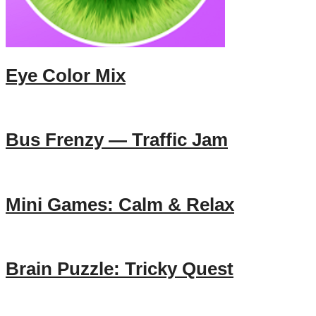
Eye Color Mix
Bus Frenzy — Traffic Jam
Mini Games: Calm & Relax
Brain Puzzle: Tricky Quest