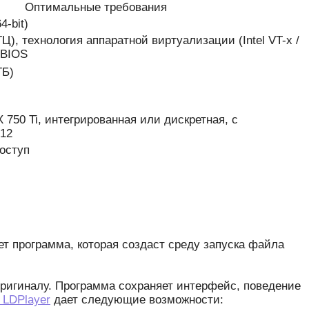
Оптимальные требования
4-bit)
ГГЦ), технология аппаратной виртуализации (Intel VT-x /
 BIOS
ГБ)
 750 Ti, интегрированная или дискретная, с
 12
оступ
т программа, которая создаст среду запуска файла
оригиналу. Программа сохраняет интерфейс, поведение
 LDPlayer
дает следующие возможности: