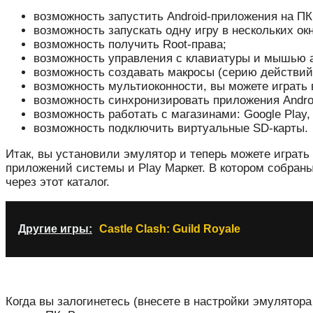
возможность запустить Android-приложения на ПК
возможность запускать одну игру в нескольких окн
возможность получить Root-права;
возможность управления с клавиатуры и мышью а
возможность создавать макросы (серию действий
возможность мультиоконности, вы можете играть 
возможность синхронизировать приложения Andro
возможность работать с магазинами: Google Play,
возможность подключить виртуальные SD-карты.
Итак, вы установили эмулятор и теперь можете играть 
приложений системы и Play Маркет. В котором собран
через этот каталог.
Другие игры:
Castle Clash: Guild Royale
Когда вы залогинетесь (внесете в настройки эмулятор