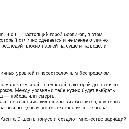
мя, и он — настоящий герой боевиков, в этом
который отлично одевается и не менее отлично
преследуй плохих парней на суше и на воде, и
мичных уровней и перестрелочным беспределом.
о увлекательной стрелялкой, в которой достаточно
гроков. Между уровнями тебе нужно будет выбрать
од — победа или смерть.
жество классических шпионских боевиков, в которых
вагоны поездов и высокотехнологичные логова
т Агента Экшен в тонусе и создают множество вариаций