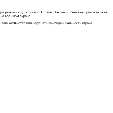
рограммой эмулятором - LDPlayer. Так как мобильные приложения не
 на большом экране.
на ваш компьютер или нарушать конфиденциальность игрока.