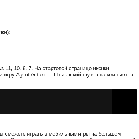
ки);
11, 10, 8, 7. На стартовой странице иконки
м игру Agent Action — Шпионский шутер на компьютер
 вы сможете играть в мобильные игры на большом