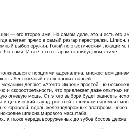
шен — его второе имя. На самом деле, это и есть его и
гда влетает прямо в самый разгар перестрелки. Шпион, 
ромный выбор оружия. Гоняй по экзотическим локациям, 
 боссами. И все это в старом голливудском стиле.
 столкнешься с порциями адреналина, множеством дина
квозь бесконечный поток плохих парней.
механики делают «Агента Экшен» простой, но бесконечн
ию и скорострельности, что привлекает даже опытных и
ую огневую мощь. От этого выбора будет зависеть исх
а и цепляющий саундтрек этой стрелялки напомнят мно
вых кораблей, вдоль железнодорожных платформ, через 
днокровие шпиона мирового масштаба.
ах, а также череда вооруженных до зубов боссов держа