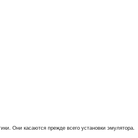
ики. Они касаются прежде всего установки эмулятора.