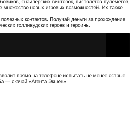
бовиков, снайперских винтовок, пистолетов-пулеметов,
е множество новых игровых возможностей. Их также
 полезных контактов. Получай деньги за прохождение
ческих голливудских героев и героинь.
зволит прямо на телефоне испытать не менее острые
ба — скачай «Агента Экшен»