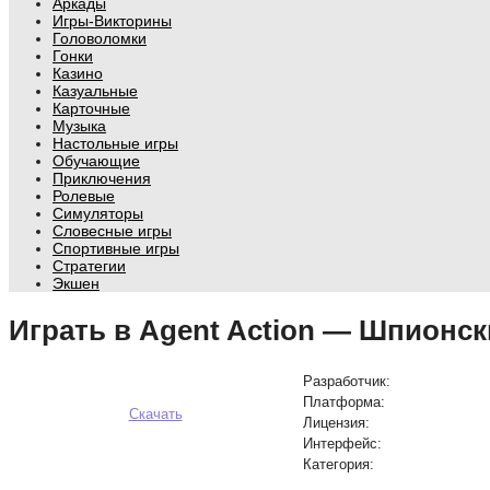
Аркады
Игры-Викторины
Головоломки
Гонки
Казино
Казуальные
Карточные
Музыка
Настольные игры
Обучающие
Приключения
Ролевые
Симуляторы
Словесные игры
Спортивные игры
Стратегии
Экшен
Играть в Agent Action — Шпионск
Разработчик:
Платформа:
Скачать
Лицензия:
Интерфейс:
Категория: