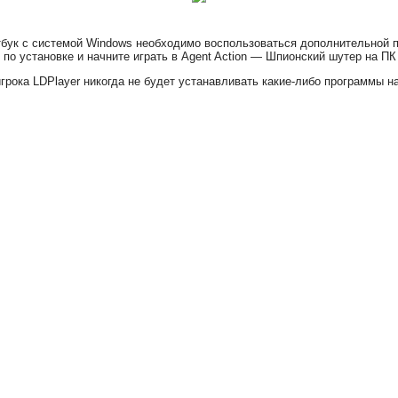
тбук с системой Windows необходимо воспользоваться дополнительной п
 по установке и начните играть в Agent Action — Шпионский шутер на ПК
грока LDPlayer никогда не будет устанавливать какие-либо программы 