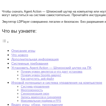
Чтобы скачать Agent Action — Шпионский шутер на компьютер или ноу
могут запуститься на системе самостоятельно. Прочитайте инструкцию
Эмулятор LDPlayer совершенно легален и безопасен. Без разрешения и
Что вы узнаете:
Описание игры
Что нового
Дополнительная информация
Системные требования
Установить Agent Action — Шпионский шутер на ПК
Почему нужен эмулятор и что дает установка
Почему нужен Google-аккаунт
Как запустить .apk-файл
Игровой потенциал и система управления на компьютере
Система управления
Многооконность
Синхронизация окон
Запись макросов и сценариев
Максимальная графика и FPS
Видео игры: обзор, прохождение