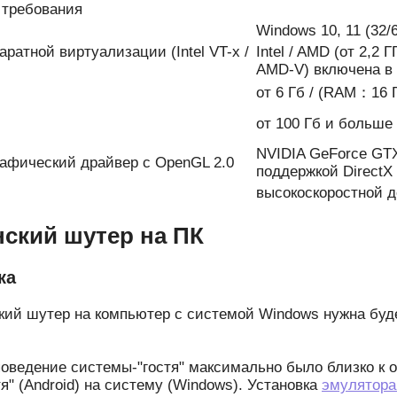
требования
Windows 10, 11 (32/6
паратной виртуализации (Intel VT-x /
Intel / AMD (от 2,2 
AMD-V) включена в
от 6 Гб / (RAM：16 
от 100 Гб и больше
NVIDIA GeForce GTX
 Графический драйвер с OpenGL 2.0
поддержкой DirectX
высокоскоростной д
нский шутер на ПК
ка
кий шутер на компьютер с системой Windows нужна буде
поведение системы-"гостя" максимально было близко к 
" (Android) на систему (Windows). Установка
эмулятора