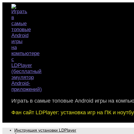
Skip
to
content
Играть в самые топовые Android игры на компь
Фан сайт LDPlayer: установка игр на ПК и ноут
Инструкция установки LDPlayer