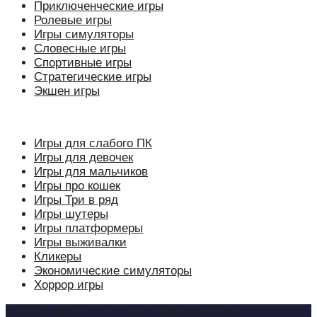
Приключенческие игры
Ролевые игры
Игры симуляторы
Словесные игры
Спортивные игры
Стратегические игры
Экшен игры
Игры для слабого ПК
Игры для девочек
Игры для мальчиков
Игры про кошек
Игры Три в ряд
Игры шутеры
Игры платформеры
Игры выживалки
Кликеры
Экономические симуляторы
Хоррор игры
games-ldplayer.ru — сайт неофициальный.