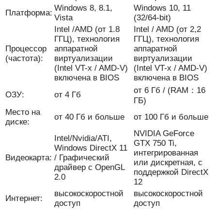
Windows 8, 8.1,
Windows 10, 11
Платформа:
Vista
(32/64-bit)
Intel /AMD (от 1.8
Intel / AMD (от 2,2
ГГЦ), технология
ГГЦ), технология
Процессор
аппаратной
аппаратной
(частота):
виртуализации
виртуализации
(Intel VT-x / AMD-V)
(Intel VT-x / AMD-V)
включена в BIOS
включена в BIOS
от 6 Гб / (RAM：16
ОЗУ:
от 4 Гб
ГБ)
Место на
от 40 Гб и больше
от 100 Гб и больше
диске:
NVIDIA GeForce
Intel/Nvidia/ATI,
GTX 750 Ti,
Windows DirectX 11
интегрированная
Видеокарта:
/ Графический
или дискретная, с
драйвер с OpenGL
поддержкой DirectX
2.0
12
высокоскоростной
высокоскоростной
Интернет:
доступ
доступ