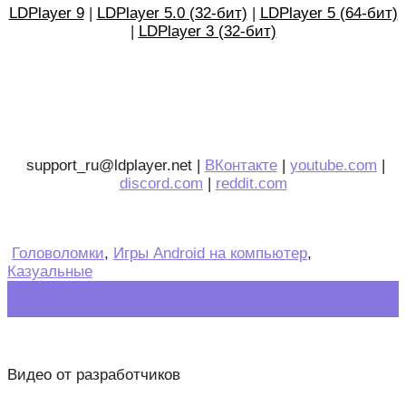
LDPlayer 9
|
LDPlayer 5.0 (32-бит)
|
LDPlayer 5 (64-бит)
|
LDPlayer 3 (32-бит)
support_ru@ldplayer.net |
ВКонтакте
|
youtube.com
|
discord.com
|
reddit.com
Головоломки
,
Игры Android на компьютер
,
Казуальные
Post
←
Mini Games: Calm & Relax
Eye Color Mix
→
navigation
Видео от разработчиков