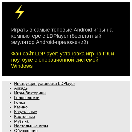
Skip
to
content
Играть в самые топовые Android игры на
компьютере с LDPlayer (бесплатный
эмулятор Android-приложений)
Фан сайт LDPlayer: установка игр на ПК и
ноутбуке с операционной системой
Windows
Инструкция установки LDPlayer
Аркады
Игры-Викторины
Головоломки
Гонки
Казино
Казуальные
Карточные
Музыка
Настольные игры
Обучающие