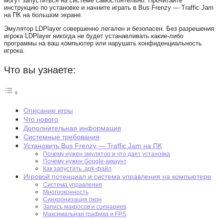
могут запуститься на системе самостоятельно. Прочитайте
инструкцию по установке и начните играть в Bus Frenzy — Traffic Jam
на ПК на большом экране.
Эмулятор LDPlayer совершенно легален и безопасен. Без разрешения
игрока LDPlayer никогда не будет устанавливать какие-либо
программы на ваш компьютер или нарушать конфиденциальность
игрока.
Что вы узнаете:
Описание игры
Что нового
Дополнительная информация
Системные требования
Установить Bus Frenzy — Traffic Jam на ПК
Почему нужен эмулятор и что дает установка
Почему нужен Google-аккаунт
Как запустить .apk-файл
Игровой потенциал и система управления на компьютере
Система управления
Многооконность
Синхронизация окон
Запись макросов и сценариев
Максимальная графика и FPS