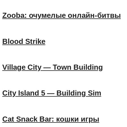
Zooba: очумелые онлайн-битвы
Blood Strike
Village City — Town Building
City Island 5 — Building Sim
Cat Snack Bar: кошки игры