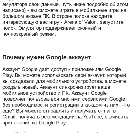
эмулятора свои данные, чуть ниже подробно об этом
написано) - вы сможете играть в мобильные игры на
большом экране ПК. В строке поиска находите
интересующую вас игру - Arena of Valor , запустите
поиск. Эмулятор поддерживает оконный и
полноэкранный режим.
Почему нужен Google-аккаунт
Аккаунт Google дает доступ к приложениям Google
Play. Вы можете использовать свой аккаунт, который
вы создавали для мобильного устройства, а можете
создать новый. Аккаунт синхронизирует ваше
мобильное устройство и ПК. Аккаунт Google
позволяет пользоваться многими сервисами Google
без необходимости регистрации в каждом из них. Что
еще? Вы можете отправлять и получать e-mail в
Gmail, получать рекомендации на YouTube, скачивать
приложения из Google Play.