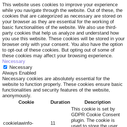
This website uses cookies to improve your experience
while you navigate through the website. Out of these, the
cookies that are categorized as necessary are stored on
your browser as they are essential for the working of
basic functionalities of the website. We also use third-
party cookies that help us analyze and understand how
you use this website. These cookies will be stored in your
browser only with your consent. You also have the option
to opt-out of these cookies. But opting out of some of
these cookies may affect your browsing experience.
Necessary
Necessary
Always Enabled
Necessary cookies are absolutely essential for the
website to function properly. These cookies ensure basic
functionalities and security features of the website,
anonymously.
Cookie
Duration
Description
This cookie is set by
GDPR Cookie Consent
plugin. The cookie is
cookielawinfo-
11
used to store the user