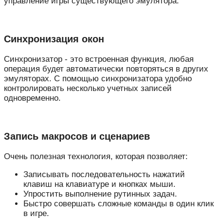
управление игры существующего эмулятора.
Синхронизация окон
Синхронизатор - это встроенная функция, любая
операция будет автоматически повторяться в других
эмуляторах. С помощью синхронизатора удобно
контролировать несколько учетных записей
одновременно.
Запись макросов и сценариев
Очень полезная технология, которая позволяет:
Записывать последовательность нажатий
клавиш на клавиатуре и кнопках мыши.
Упростить выполнение рутинных задач.
Быстро совершать сложные команды в один клик
в игре.