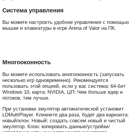
Система управления
Вы можете настроить удобное управление с помощью
мышки и клавиатуры в игре Arena of Valor на ПК.
Многооконность
Вы можете использовать многооконность (запускать
несколько игр одновременно). Рекомендуется
пользовать этой опцией, если у вас система: 64-бит
Windows 10, карта: NVIDIA, ЦП: Чем больше ядер и
потоков, тем лучше.
При установки эмулятор автоматической установит
LDMultiPlayer. Кликните два раза, будет два варианта:
новый/клон. Новый: создать совсем новый и чистый
эмулятор. Клон: копировать данные/устройки/