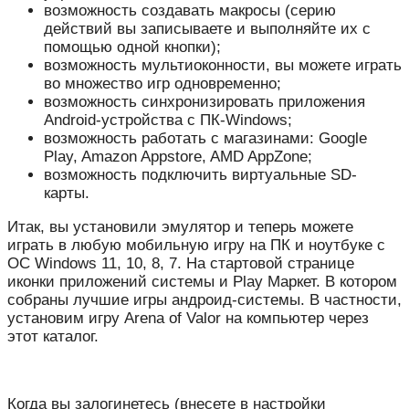
возможность создавать макросы (серию
действий вы записываете и выполняйте их с
помощью одной кнопки);
возможность мультиоконности, вы можете играть
во множество игр одновременно;
возможность синхронизировать приложения
Android-устройства с ПК-Windows;
возможность работать с магазинами: Google
Play, Amazon Appstore, AMD AppZone;
возможность подключить виртуальные SD-
карты.
Итак, вы установили эмулятор и теперь можете
играть в любую мобильную игру на ПК и ноутбуке с
ОС Windows 11, 10, 8, 7. На стартовой странице
иконки приложений системы и Play Маркет. В котором
собраны лучшие игры андроид-системы. В частности,
установим игру Arena of Valor на компьютер через
этот каталог.
Когда вы залогинетесь (внесете в настройки