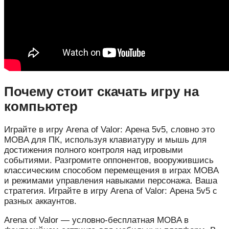
Почему стоит скачать игру на
компьютер
Играйте в игру Arena of Valor: Арена 5v5, словно это
MOBA для ПК, используя клавиатуру и мышь для
достижения полного контроля над игровыми
событиями. Разгромите оппонентов, вооружившись
классическим способом перемещения в играх MOBA
и режимами управления навыками персонажа. Ваша
стратегия. Играйте в игру Arena of Valor: Арена 5v5 с
разных аккаунтов.
Arena of Valor — условно-бесплатная MOBA в