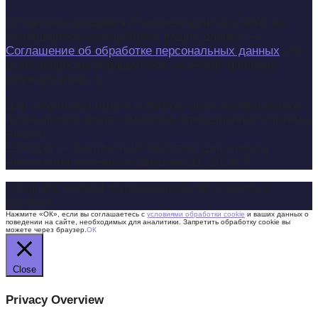
Оставляя сообщения и комментарии на сайте, вы
соглашаетесь на обработку ваших данных —
Соглашение об обработке персональных данных
. По
всем вопросам обращайтесь на e-mail: games-ld-
player@yandex.ru
Для того чтобы играть в Android игры на компьютере
нужно использовать эмулятор операционной системы
Android.
LDPlayer — бесплатный эмулятор для запуска
Android-приложений на Windows 11, 10, 8, 7.
©Скачать Android приложения на ПК и ноутбук
Windows
Нажмите «ОК», если вы соглашаетесь с
условиями обработки cookie
и ваших данных о
поведении на сайте, необходимых для аналитики. Запретить обработку cookie вы
можете через браузер.
ОК
Close
Privacy Overview