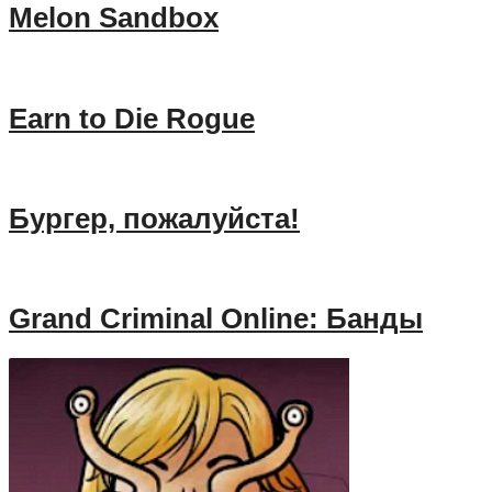
Melon Sandbox
Earn to Die Rogue
Бургер, пожалуйста!
Grand Criminal Online: Банды