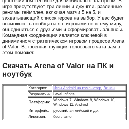
фэнтезийном сеттинге для мобильных платформ. В
игре присутствуют три линии и джунгли, различные
режимы геймплея, включая матчи 5 на 5, и
захватывающий список героев на выбор. У вас будет
возможность пообщаться с игроками по всему миру,
объединиться с друзьями и сформировать альянсы.
Командная координация является ключевой в
динамичном стратегическом игровом процессе Arena
of Valor. Встроенная функция голосового чата вам в
этом поможет.
Скачать Arena of Valor на ПК и
ноутбук
Категория:
Игры Android на компьютер
,
Экшен
Разработчик:
Level Infinite
Windows 7, Windows 8, Windows 10,
Платформа:
Windows 11, Android
Интерфейс:
русский, английский и др.
Лицензия:
бесплатно