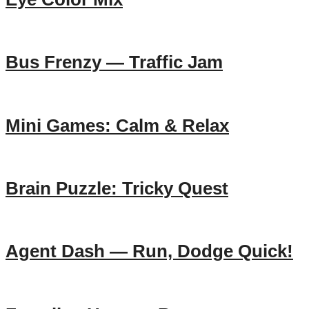
Bus Frenzy — Traffic Jam
Mini Games: Calm & Relax
Brain Puzzle: Tricky Quest
Agent Dash — Run, Dodge Quick!