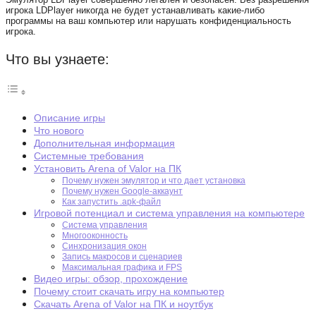
игрока LDPlayer никогда не будет устанавливать какие-либо
программы на ваш компьютер или нарушать конфиденциальность
игрока.
Что вы узнаете:
Описание игры
Что нового
Дополнительная информация
Системные требования
Установить Arena of Valor на ПК
Почему нужен эмулятор и что дает установка
Почему нужен Google-аккаунт
Как запустить .apk-файл
Игровой потенциал и система управления на компьютере
Система управления
Многооконность
Синхронизация окон
Запись макросов и сценариев
Максимальная графика и FPS
Видео игры: обзор, прохождение
Почему стоит скачать игру на компьютер
Скачать Arena of Valor на ПК и ноутбук