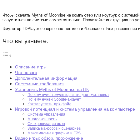
Чтобы скачать Myths of Moonrise на компьютер или ноутбук с системо
запуститься на системе самостоятельно. Прочитайте инструкцию по уст
Эмулятор LDPlayer совершенно легален и безопасен. Без разрешения и
Что вы узнаете:
Описание игры
Что нового
Дополнительная информация
Системные требования
Установить Myths of Moonrise на ПК
Почему нужен эмулятор и что дает установка
Почему нужен Google-аккаунт
Как запустить .apk-файл
Игровой потенциал и система управления на компьютере
Система управления
Многооконность
Синхронизация окон
Запись макросов и сценариев
Максимальная графика и FPS
Видео игры: обзор, прохождение