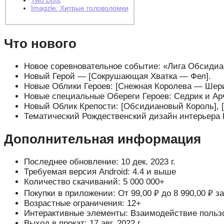
Imagzle: Хитрые головоломки
Что нового
Новое соревновательное событие: «Лига Обсидиа
Новый Герой — [Сокрушающая Хватка — Фел].
Новые Облики Героев: [Снежная Королева — Шери
Новые специальные Обереги Героев: Седрик и Ар
Новый Облик Крепости: [Обсидиановый Король], [
Тематический Рождественский дизайн интерьера 
Дополнительная информация
Последнее обновление: 10 дек. 2023 г.
Требуемая версия Android: 4.4 и выше
Количество скачиваний: 5 000 000+
Покупки в приложении: От 99,00 ₽ до 8 990,00 ₽ з
Возрастные ограничения: 12+
Интерактивные элементы: Взаимодействие пользо
Выход в прокат: 17 авг. 2022 г.