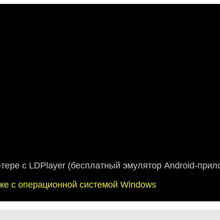
ютере с LDPlayer (бесплатный эмулятор Android-прил
буке с операционной системой Windows