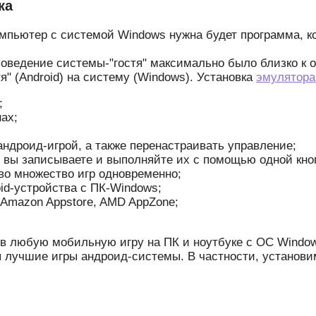
ка
омпьютер с системой Windows нужна будет программа, ко
поведение системы-"гостя" максимально было близко к 
" (Android) на систему (Windows). Установка
эмулятора
;
ах;
ндроид-игрой, а также перенастраивать управление;
 вы записываете и выполняйте их с помощью одной кноп
во множество игр одновременно;
id-устройства с ПК-Windows;
 Amazon Appstore, AMD AppZone;
в любую мобильную игру на ПК и ноутбуке с ОС Windows 
 лучшие игры андроид-системы. В частности, установим 