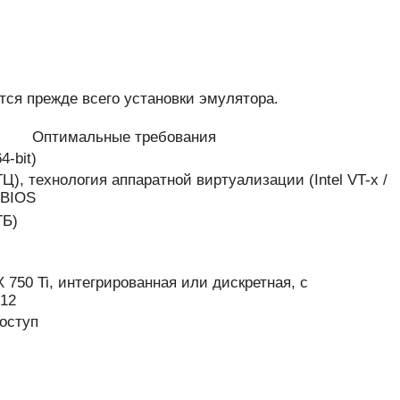
тся прежде всего установки эмулятора.
Оптимальные требования
4-bit)
ГГЦ), технология аппаратной виртуализации (Intel VT-x /
 BIOS
ГБ)
 750 Ti, интегрированная или дискретная, с
 12
оступ