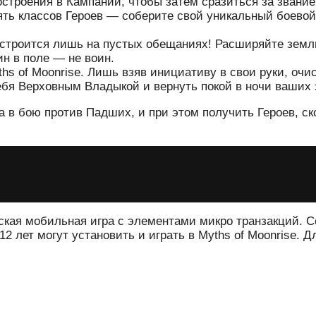
строения в Кампании, чтобы затем сразиться за звани
ть классов Героев — соберите свой уникальный боевой
 строится лишь на пустых обещаниях! Расширяйте земли
н в поле — не воин.
s of Moonrise. Лишь взяв инициативу в свои руки, очи
ебя Верховным Владыкой и вернуть покой в ночи ваших 
а в бою против Падших, и при этом получить Героев, с
еская мобильная игра с элементами микро транзакций. 
 лет могут установить и играть в Myths of Moonrise. 