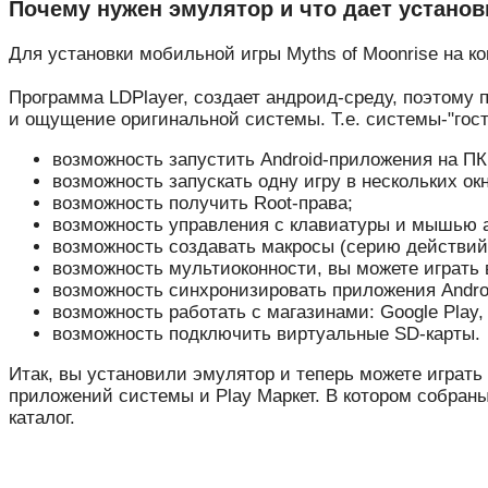
Почему нужен эмулятор и что дает установ
Для установки мобильной игры Myths of Moonrise на к
Программа LDPlayer, создает андроид-среду, поэтому 
и ощущение оригинальной системы. Т.е. системы-"гостя
возможность запустить Android-приложения на ПК
возможность запускать одну игру в нескольких окн
возможность получить Root-права;
возможность управления с клавиатуры и мышью а
возможность создавать макросы (серию действий
возможность мультиоконности, вы можете играть 
возможность синхронизировать приложения Andro
возможность работать с магазинами: Google Play,
возможность подключить виртуальные SD-карты.
Итак, вы установили эмулятор и теперь можете играть 
приложений системы и Play Маркет. В котором собраны
каталог.