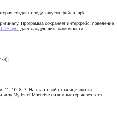
торая создаст среду запуска файла .apk.
оригиналу. Программа сохраняет интерфейс, поведение
 LDPlayer
дает следующие возможности:
ки);
11, 10, 8, 7. На стартовой странице иконки
игру Myths of Moonrise на компьютер через этот