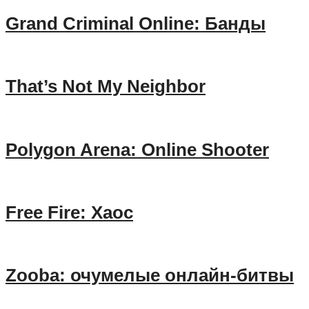
Grand Criminal Online: Банды
That’s Not My Neighbor
Polygon Arena: Online Shooter
Free Fire: Хаос
Zooba: очумелые онлайн-битвы