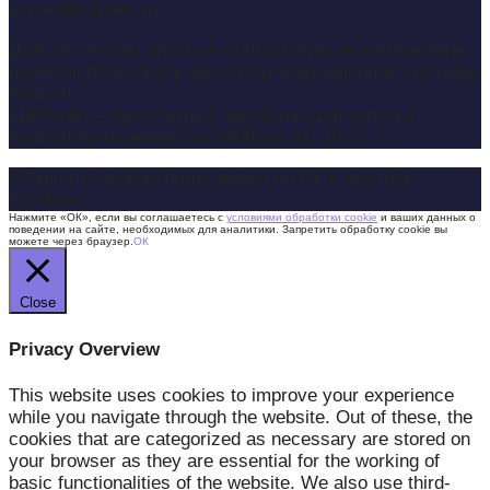
player@yandex.ru
Для того чтобы играть в Android игры на компьютере
нужно использовать эмулятор операционной системы
Android.
LDPlayer — бесплатный эмулятор для запуска
Android-приложений на Windows 11, 10, 8, 7.
©Скачать Android приложения на ПК и ноутбук
Windows
Нажмите «ОК», если вы соглашаетесь с
условиями обработки cookie
и ваших данных о
поведении на сайте, необходимых для аналитики. Запретить обработку cookie вы
можете через браузер.
ОК
Close
Privacy Overview
This website uses cookies to improve your experience
while you navigate through the website. Out of these, the
cookies that are categorized as necessary are stored on
your browser as they are essential for the working of
basic functionalities of the website. We also use third-