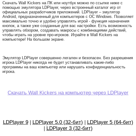
Скачать Wall Kickers на ПК или ноутбук можно по ссылке ниже с
помощью эмулятора LDPlayer, через встроенный каталог игр от
официальных разработчиков приложений. LDPlayer – эмулятор
Android, предназначенный для компьютеров с ОС Windows. Позволяет
максимально точно и удобно управлять игрой - функция назначения
кнопок, а также уже созданные для вас настройки. Есть возможность
управлять обзором, создавать макросы с комбинациями действий,
чтобы играть на уровне про-игроков. Играйте в Wall Kickers на
компьютере! На большом экране.
Эмулятор LDPlayer совершенно легален и безопасен. Без разрешения
игрока LDPlayer никогда не будет устанавливать какие-либо
программы на ваш компьютер или нарушать конфиденциальность
игрока.
Скачать Wall Kickers на компьютер через LDPlayer
LDPlayer 9
|
LDPlayer 5.0 (32-бит)
|
LDPlayer 5 (64-бит)
|
LDPlayer 3 (32-бит)