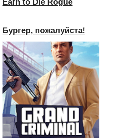
Earn to Die Rogue
Бургер, пожалуйста!