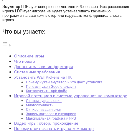
Эмулятор LDPlayer совершенно легален и безопасен. Без разрешения
игрока LDPlayer никогда не будет устанавливать какие-либо
программы на ваш компьютер или нарушать конфиденциальность
игрока.
Что вы узнаете:
Описание игры
Что нового
Дополнительная информация
Системные требования
Установить Wall Kickers на ПК
Почему нужен эмулятор и что дает установка
Почему нужен Google-аккаунт
Как запустить .apk-файл
Игровой потенциал и система управления на компьютере
Система управления
Многооконность
Синхронизация окон
Запись макросов и сценариев
Максимальная графика и FPS
Видео игры: обзор, прохождение
Почему стоит скачать игру на компьютер