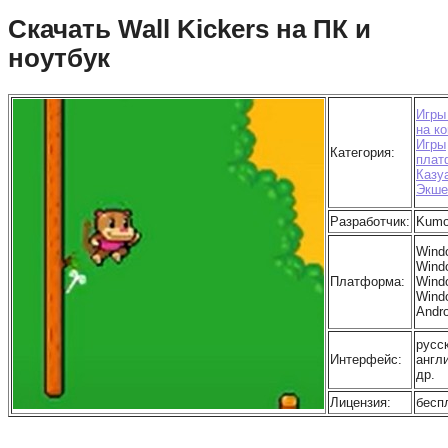
Скачать Wall Kickers на ПК и
ноутбук
Игры
на к
Игры
Категория:
плат
Казу
Экше
Разработчик:
Kumo
Wind
Wind
Платформа:
Wind
Wind
Andro
русс
Интерфейс:
англ
др.
Лицензия:
бесп