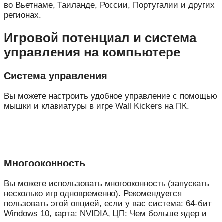
во Вьетнаме, Таиланде, России, Португалии и других
регионах.
Игровой потенциал и система
управления на компьютере
Система управления
Вы можете настроить удобное управление с помощью
мышки и клавиатуры в игре Wall Kickers на ПК.
Многооконность
Вы можете использовать многооконность (запускать
несколько игр одновременно). Рекомендуется
пользовать этой опцией, если у вас система: 64-бит
Windows 10, карта: NVIDIA, ЦП: Чем больше ядер и