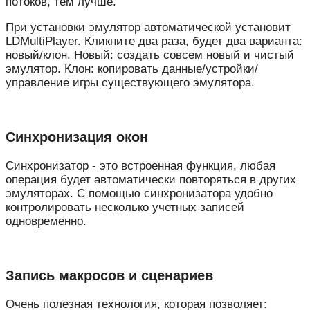
потоков, тем лучше.
При установки эмулятор автоматической установит
LDMultiPlayer. Кликните два раза, будет два варианта:
новый/клон. Новый: создать совсем новый и чистый
эмулятор. Клон: копировать данные/устройки/
управление игры существующего эмулятора.
Синхронизация окон
Синхронизатор - это встроенная функция, любая
операция будет автоматически повторяться в других
эмуляторах. С помощью синхронизатора удобно
контролировать несколько учетных записей
одновременно.
Запись макросов и сценариев
Очень полезная технология, которая позволяет: