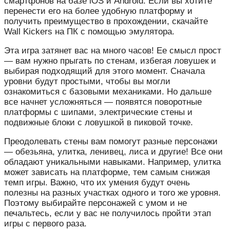
смартфонов на базе iOS и Android. Если вы хотите
перенести его на более удобную платформу и
получить преимущество в прохождении, скачайте
Wall Kickers на ПК с помощью эмулятора.
Эта игра затянет вас на много часов! Ее смысл прост
— вам нужно прыгать по стенам, избегая ловушек и
выбирая подходящий для этого момент. Сначала
уровни будут простыми, чтобы вы могли
ознакомиться с базовыми механиками. Но дальше
все начнет усложняться — появятся поворотные
платформы с шипами, электрические стены и
подвижные блоки с ловушкой в пиковой точке.
Преодолевать стены вам помогут разные персонажи
— обезьяна, улитка, ленивец, лиса и другие! Все они
обладают уникальными навыками. Например, улитка
может зависать на платформе, тем самым снижая
темп игры. Важно, что их умения будут очень
полезны на разных участках одного и того же уровня.
Поэтому выбирайте персонажей с умом и не
печальтесь, если у вас не получилось пройти этап
игры с первого раза.