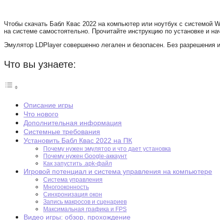
Чтобы скачать Бабл Квас 2022 на компьютер или ноутбук с системой 
на системе самостоятельно. Прочитайте инструкцию по установке и нач
Эмулятор LDPlayer совершенно легален и безопасен. Без разрешения и
Что вы узнаете:
Описание игры
Что нового
Дополнительная информация
Системные требования
Установить Бабл Квас 2022 на ПК
Почему нужен эмулятор и что дает установка
Почему нужен Google-аккаунт
Как запустить .apk-файл
Игровой потенциал и система управления на компьютере
Система управления
Многооконность
Синхронизация окон
Запись макросов и сценариев
Максимальная графика и FPS
Видео игры: обзор, прохождение