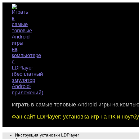
Skip
to
content
Играть в самые топовые Android игры на компь
Фан сайт LDPlayer: установка игр на ПК и ноут
Инструкция установки LDPlayer