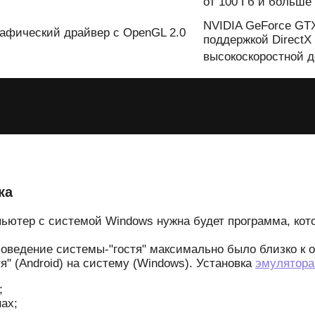
от 100 Гб и больше
NVIDIA GeForce GTX
 Графический драйвер с OpenGL 2.0
поддержкой DirectX
высокоскоростной д
ка
ьютер с системой Windows нужна будет программа, кото
поведение системы-"гостя" максимально было близко к 
" (Android) на систему (Windows). Установка
эмулятора
;
ах;