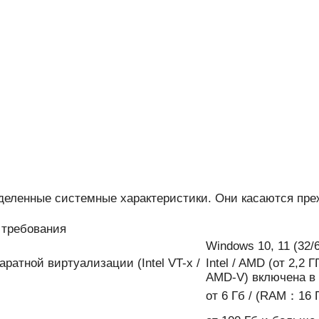
еленные системные характеристики. Они касаются преж
требования
Windows 10, 11 (32/6
паратной виртуализации (Intel VT-x /
Intel / AMD (от 2,2 
AMD-V) включена в
от 6 Гб / (RAM：16 