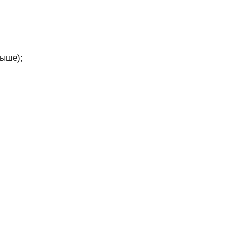
выше);