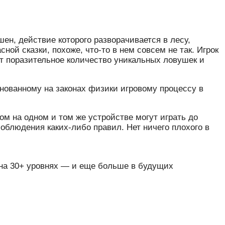
, действие которого разворачивается в лесу,
ной сказки, похоже, что-то в нем совсем не так. Игрок
ет поразительное количество уникальных ловушек и
нованному на законах физики игровому процессу в
м на одном и том же устройстве могут играть до
облюдения каких-либо правил. Нет ничего плохого в
е на 30+ уровнях — и еще больше в будущих