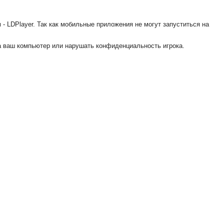
 LDPlayer. Так как мобильные приложения не могут запуститься на
на ваш компьютер или нарушать конфиденциальность игрока.