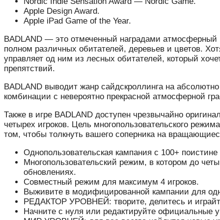
Nordic Indie Sensation Award — Nordic Game.
Apple Design Award.
Apple iPad Game of the Year.
BADLAND — это отмеченный наградами атмосферный пр
полном различных обитателей, деревьев и цветов. Хотя 
управляет од ним из лесных обитателей, который хоче
препятствий.
BADLAND выводит жанр сайдскроллинга на абсолютно н
комбинации с невероятно прекрасной атмосферной гра
Также в игре BADLAND доступен чрезвычайно оригинал
четырех игроков. Цель многопользовательского режима
том, чтобы толкнуть вашего соперника на вращающиес
Однопользовательская кампания с 100+ поистине
Многопользовательский режим, в котором до четы
обновлениях.
Совместный режим для максимум 4 игроков.
Выживите в модифицированной кампании для одно
РЕДАКТОР УРОВНЕЙ: творите, делитесь и играйт
Начните с нуля или редактируйте официальные у