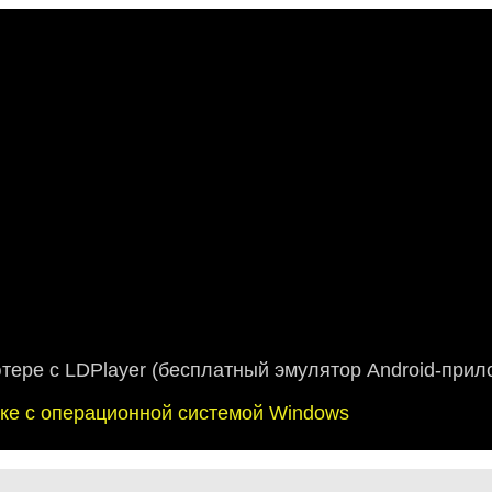
ютере с LDPlayer (бесплатный эмулятор Android-прил
буке с операционной системой Windows