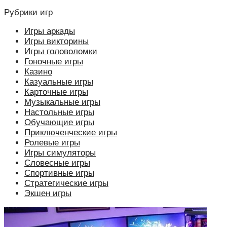
Рубрики игр
Игры аркады
Игры викторины
Игры головоломки
Гоночные игры
Казино
Казуальные игры
Карточные игры
Музыкальные игры
Настольные игры
Обучающие игры
Приключенческие игры
Ролевые игры
Игры симуляторы
Словесные игры
Спортивные игры
Стратегические игры
Экшен игры