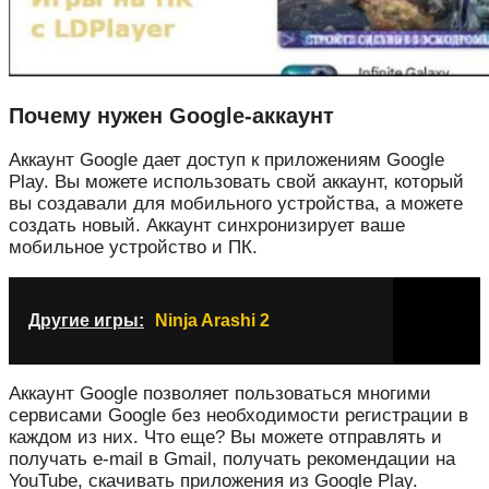
Почему нужен Google-аккаунт
Аккаунт Google дает доступ к приложениям Google
Play. Вы можете использовать свой аккаунт, который
вы создавали для мобильного устройства, а можете
создать новый. Аккаунт синхронизирует ваше
мобильное устройство и ПК.
Другие игры:
Ninja Arashi 2
Аккаунт Google позволяет пользоваться многими
сервисами Google без необходимости регистрации в
каждом из них. Что еще? Вы можете отправлять и
получать e-mail в Gmail, получать рекомендации на
YouTube, скачивать приложения из Google Play.