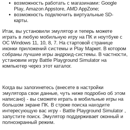
возможность работать с магазинами: Google
Play, Amazon Appstore, AMD AppZone;
возможность подключить виртуальные SD-
карты.
Итак, вы установили эмулятор и теперь можете
играть в любую мобильную игру на ПК и ноутбуке с
ОС Windows 11, 10, 8, 7. На стартовой странице
иконки приложений системы и Play Маркет. В котором
собраны лучшие игры андроид-системы. В частности,
установим игру Battle Playground Simulator на
компьютер через этот каталог.
Когда вы залогинетесь (внесете в настройки
эмулятора свои данные, чуть ниже подробно об этом
написано) - вы сможете играть в мобильные игры на
большом экране ПК. В строке поиска находите
интересующую вас игру - Battle Playground Simulator ,
запустите поиск. Эмулятор поддерживает оконный и
полноэкранный режим.