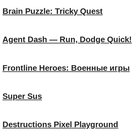
Brain Puzzle: Tricky Quest
Agent Dash — Run, Dodge Quick!
Frontline Heroes: Военные игры
Super Sus
Destructions Pixel Playground