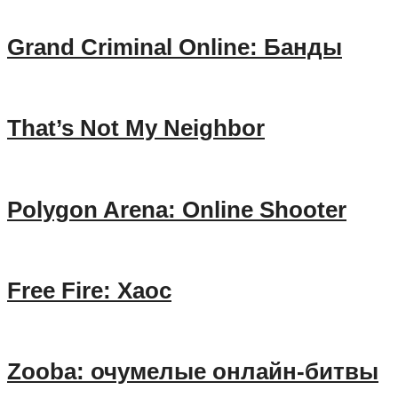
Grand Criminal Online: Банды
That’s Not My Neighbor
Polygon Arena: Online Shooter
Free Fire: Хаос
Zooba: очумелые онлайн-битвы