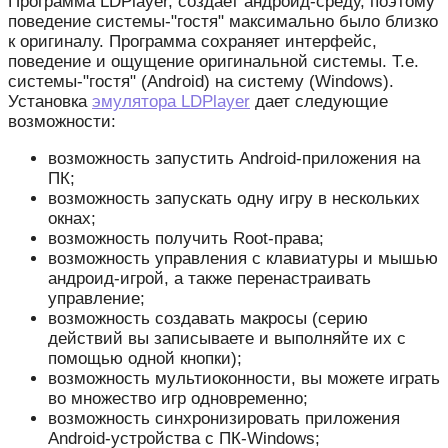
Программа LDPlayer, создает андроид-среду, поэтому
поведение системы-"гостя" максимально было близко
к оригиналу. Программа сохраняет интерфейс,
поведение и ощущение оригинальной системы. Т.е.
системы-"гостя" (Android) на систему (Windows).
Установка
эмулятора LDPlayer
дает следующие
возможности:
возможность запустить Android-приложения на
ПК;
возможность запускать одну игру в нескольких
окнах;
возможность получить Root-права;
возможность управления с клавиатуры и мышью
андроид-игрой, а также перенастраивать
управление;
возможность создавать макросы (серию
действий вы записываете и выполняйте их с
помощью одной кнопки);
возможность мультиоконности, вы можете играть
во множество игр одновременно;
возможность синхронизировать приложения
Android-устройства с ПК-Windows;