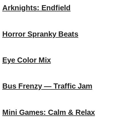
Arknights: Endfield
Horror Spranky Beats
Eye Color Mix
Bus Frenzy — Traffic Jam
Mini Games: Calm & Relax