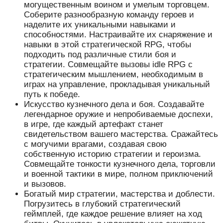
могущественным воином и умелым торговцем.
Соберите разнообразную команду героев и
наделите их уникальными навыками и
способностями. Настраивайте их снаряжение и
навыки в этой стратегической RPG, чтобы
подходить под различные стили боя и
стратегии. Совмещайте вызовы idle RPG с
стратегическим мышлением, необходимым в
играх на управление, прокладывая уникальный
путь к победе.
Искусство кузнечного дела и боя. Создавайте
легендарное оружие и непробиваемые доспехи,
в игре, где каждый артефакт станет
свидетельством вашего мастерства. Сражайтесь
с могучими врагами, создавая свою
собственную историю стратегии и героизма.
Совмещайте тонкости кузнечного дела, торговли
и военной тактики в мире, полном приключений
и вызовов.
Богатый мир стратегии, мастерства и доблести.
Погрузитесь в глубокий стратегический
геймплей, где каждое решение влияет на ход