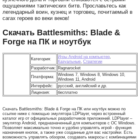
ощущениями тактических битв. Прославьтесь как
легендарный воин, кузнец и торговец, почитаемый в
сагах героев во веки веков!
Скачать Battlesmiths: Blade &
Forge на ПК и ноутбук
Игры Android на компьютер
,
Категория:
Казуальные
,
Стратегии
Разработчик:
Ragnarocket
Windows 7, Windows 8, Windows 10,
Платформа:
Windows 11, Android
Интерфейс:
русский, английский и др.
Лицензия:
бесплатно
Скачать Battlesmiths: Blade & Forge на ПК или ноутбук можно по
ссылке ниже с помощью эмулятора LDPlayer, через встроенный
каталог игр от официальных разработчиков приложений. LDPlayer –
эмулятор Android, предназначенный для компьютеров с ОС Windows.
Позволяет максимально точно и удобно управлять игрой - функция
назначения кнопок, а также уже созданные для вас настройки. Есть
возможность управлять обзором, создавать макросы с комбинациями