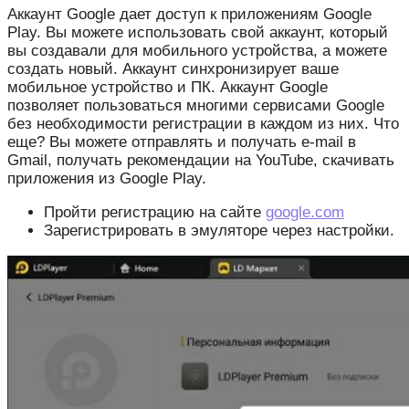
Аккаунт Google дает доступ к приложениям Google
Play. Вы можете использовать свой аккаунт, который
вы создавали для мобильного устройства, а можете
создать новый. Аккаунт синхронизирует ваше
мобильное устройство и ПК. Аккаунт Google
позволяет пользоваться многими сервисами Google
без необходимости регистрации в каждом из них. Что
еще? Вы можете отправлять и получать e-mail в
Gmail, получать рекомендации на YouTube, скачивать
приложения из Google Play.
Пройти регистрацию на сайте
google.com
Зарегистрировать в эмуляторе через настройки.