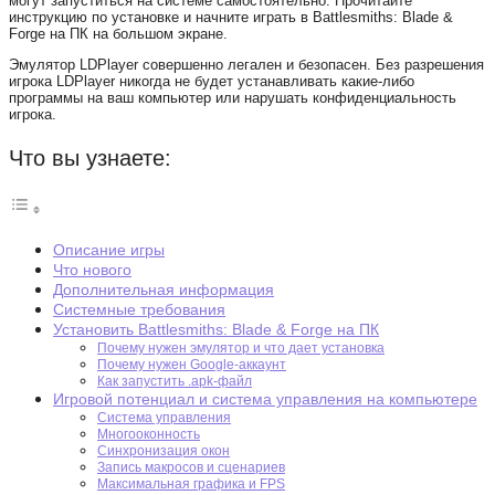
могут запуститься на системе самостоятельно. Прочитайте
инструкцию по установке и начните играть в Battlesmiths: Blade &
Forge на ПК на большом экране.
Эмулятор LDPlayer совершенно легален и безопасен. Без разрешения
игрока LDPlayer никогда не будет устанавливать какие-либо
программы на ваш компьютер или нарушать конфиденциальность
игрока.
Что вы узнаете:
Описание игры
Что нового
Дополнительная информация
Системные требования
Установить Battlesmiths: Blade & Forge на ПК
Почему нужен эмулятор и что дает установка
Почему нужен Google-аккаунт
Как запустить .apk-файл
Игровой потенциал и система управления на компьютере
Система управления
Многооконность
Синхронизация окон
Запись макросов и сценариев
Максимальная графика и FPS