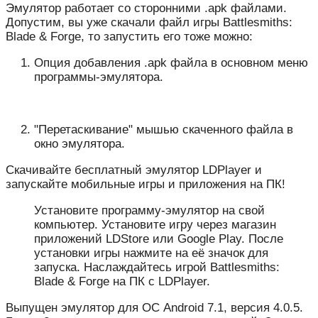
Эмулятор работает со сторонними .apk файлами.
Допустим, вы уже скачали файл игры Battlesmiths:
Blade & Forge, то запустить его тоже можно:
Опция добавления .apk файла в основном меню
программы-эмулятора.
"Перетаскивание" мышью скаченного файла в
окно эмулятора.
Скачивайте бесплатный эмулятор LDPlayer и
запускайте мобильные игры и приложения на ПК!
Установите программу-эмулятор на свой
компьютер. Установите игру через магазин
приложений LDStore или Google Play. После
установки игры нажмите на её значок для
запуска. Наслаждайтесь игрой Battlesmiths:
Blade & Forge на ПК с LDPlayer.
Выпущен эмулятор для ОС Android 7.1, версия 4.0.5.