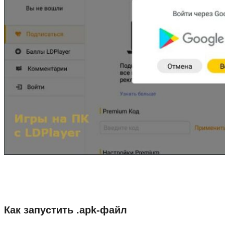
Как запустить .apk-файл