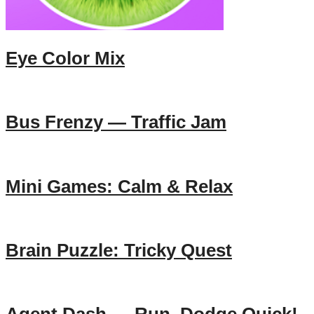
Eye Color Mix
Bus Frenzy — Traffic Jam
Mini Games: Calm & Relax
Brain Puzzle: Tricky Quest