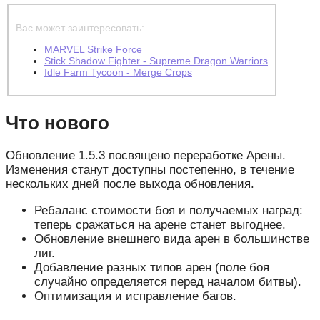
Вас может заинтересовать:
MARVEL Strike Force
Stick Shadow Fighter - Supreme Dragon Warriors
Idle Farm Tycoon - Merge Crops
Что нового
Обновление 1.5.3 посвящено переработке Арены.
Изменения станут доступны постепенно, в течение
нескольких дней после выхода обновления.
Ребаланс стоимости боя и получаемых наград:
теперь сражаться на арене станет выгоднее.
Обновление внешнего вида арен в большинстве
лиг.
Добавление разных типов арен (поле боя
случайно определяется перед началом битвы).
Оптимизация и исправление багов.