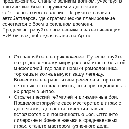
предложениях. Станьте великим воином, участвуя в
тактических боях с оружием и доспехами
собственного изготовления. Погрузитесь в мир
автобаттлеров, где стратегическое планирование
сочетается с боем в реальном времени.
Продемонстрируйте свои навыки в захватывающих
PvP-битвах, побеждая врагов на Арене.
Отправляйтесь в приключение. Путешествуйте
по средневековому миру ролевой игры с богатой
мифологией, где ваши навыки ремесленника,
торговца и воина выкуют вашу легенду.
Вознеситесь в ранг титана ремесла и торговли,
не только оснащая воинов, но и присоединяясь к
их рядам в битве.
Стратегический геймплей и динамичные бои.
Продемонстрируйте своё мастерство в играх с
доспехами, где ваш тактический навык
встречается с интенсивностью боя. Отточите
лидерские и боевые навыки в средневековых
играх, станьте мастером кузнечного дела,