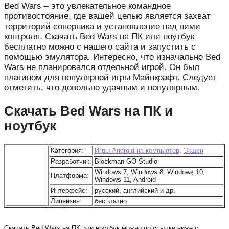
Bed Wars – это увлекательное командное
противостояние, где вашей целью является захват
территорий соперника и установление над ними
контроля. Скачать Bed Wars на ПК или ноутбук
бесплатно можно с нашего сайта и запустить с
помощью эмулятора. Интересно, что изначально Bed
Wars не планировался отдельной игрой. Он был
плагином для популярной игры Майнкрафт. Следует
отметить, что довольно удачным и популярным.
Скачать Bed Wars на ПК и
ноутбук
Категория:
Игры Android на компьютер
,
Экшен
Разработчик:
Blockman GO Studio
Windows 7, Windows 8, Windows 10,
Платформа:
Windows 11, Android
Интерфейс:
русский, английский и др.
Лицензия:
бесплатно
Скачать Bed Wars на ПК или ноутбук можно по ссылке ниже с