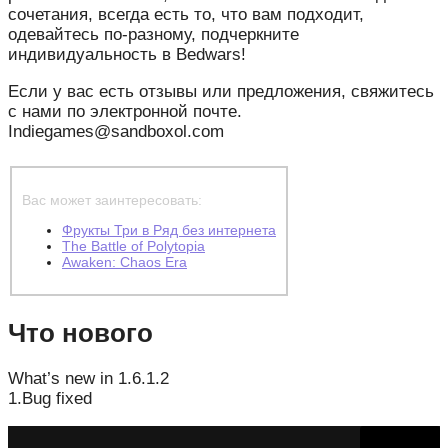
сочетания, всегда есть то, что вам подходит,
одевайтесь по-разному, подчеркните
индивидуальность в Bedwars!
Если у вас есть отзывы или предложения, свяжитесь
с нами по электронной почте.
Indiegames@sandboxol.com
Вас может заинтересовать:
Фрукты Три в Ряд без интернета
The Battle of Polytopia
Awaken: Chaos Era
Что нового
What’s new in 1.6.1.2
1.Bug fixed