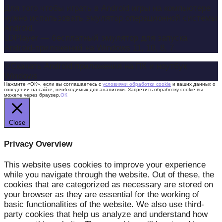
Для того чтобы играть в Android игры на компьютере
нужно использовать эмулятор операционной системы
Android.
LDPlayer — бесплатный эмулятор для запуска
Android-приложений на Windows 11, 10, 8, 7.
©Скачать Android приложения на ПК и ноутбук
Windows
Нажмите «ОК», если вы соглашаетесь с
условиями обработки cookie
и ваших данных о
поведении на сайте, необходимых для аналитики. Запретить обработку cookie вы
можете через браузер.
ОК
Close
Privacy Overview
This website uses cookies to improve your experience
while you navigate through the website. Out of these, the
cookies that are categorized as necessary are stored on
your browser as they are essential for the working of
basic functionalities of the website. We also use third-
party cookies that help us analyze and understand how