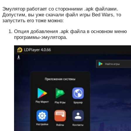
Эмулятор работает со сторонними .apk файлами.
Допустим, вы уже скачали файл игры Bed Wars, то
запустить его тоже можно:
Опция добавления .apk файла в основном меню
программы-эмулятора.