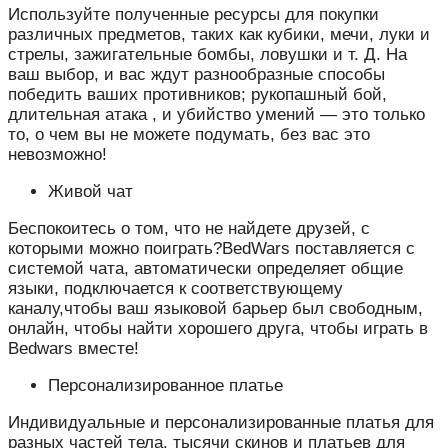
Используйте полученные ресурсы для покупки
различных предметов, таких как кубики, мечи, луки и
стрелы, зажигательные бомбы, ловушки и т. Д. На
ваш выбор, и вас ждут разнообразные способы
победить ваших противников; рукопашный бой,
длительная атака , и убийство умений — это только
то, о чем вы не можете подумать, без вас это
невозможно!
Живой чат
Беспокоитесь о том, что не найдете друзей, с
которыми можно поиграть?BedWars поставляется с
системой чата, автоматически определяет общие
языки, подключается к соответствующему
каналу,чтобы ваш языковой барьер был свободным,
онлайн, чтобы найти хорошего друга, чтобы играть в
Bedwars вместе!
Персонализированное платье
Индивидуальные и персонализированные платья для
разных частей тела, тысячи скинов и платьев для