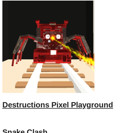
Destructions Pixel Playground
Snake Clash