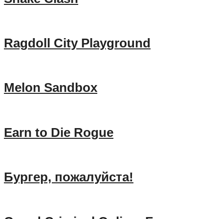
Ragdoll City Playground
Melon Sandbox
Earn to Die Rogue
Бургер, пожалуйста!