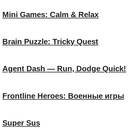
Mini Games: Calm & Relax
Brain Puzzle: Tricky Quest
Agent Dash — Run, Dodge Quick!
Frontline Heroes: Военные игры
Super Sus