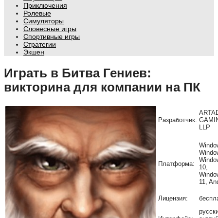
Приключения
Ролевые
Симуляторы
Словесные игры
Спортивные игры
Стратегии
Экшен
Играть в Битва Гениев:
викторина для компании на ПК
ARTA
Разработчик:
GAMI
LLP
Windo
Windo
Windo
Платформа:
10,
Windo
11, An
Лицензия:
беспл
русски