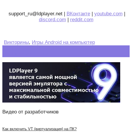
support_ru@ldplayer.net |
ВКонтакте
|
youtube.com
|
discord.com
|
reddit.com
Викторины
,
Игры Android на компьютер
Post
←
TRIVIA 360: ВИКТОРИНА
Idle Kingdom Defense
→
navigation
Видео от разработчиков
Как включить VT (виртуализация) на ПК?