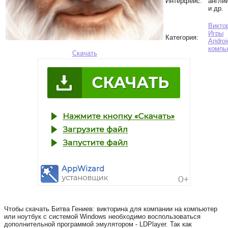
Интерфейс:
англи
и др.
Викто
Игры
Категория:
Androi
компь
Скачать
Чтобы скачать Битва Гениев: викторина для компании на компьютер
или ноутбук с системой Windows необходимо воспользоваться
дополнительной программой эмулятором - LDPlayer. Так как