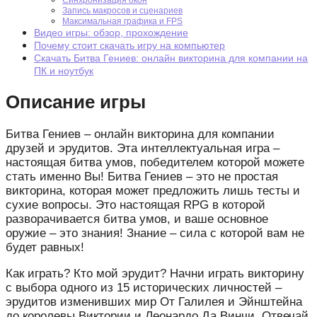
Синхронизация окон
Запись макросов и сценариев
Максимальная графика и FPS
Видео игры: обзор, прохождение
Почему стоит скачать игру на компьютер
Скачать Битва Гениев: онлайн викторина для компании на
ПК и ноутбук
Описание игры
Битва Гениев – онлайн викторина для компании
друзей и эрудитов. Эта интеллектуальная игра –
настоящая битва умов, победителем которой можете
стать именно Вы! Битва Гениев – это не простая
викторина, которая может предложить лишь тесты и
сухие вопросы. Это настоящая RPG в которой
разворачивается битва умов, и ваше основное
оружие – это знания! Знание – сила с которой вам не
будет равных!
Как играть? Кто мой эрудит? Начни играть викторину
с выбора одного из 15 исторических личностей –
эрудитов изменивших мир От Галилея и Эйнштейна
до королевы Виктории и Леонардо Да Винчи. Отвечай