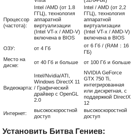
Vista
(32/64-bit)
Intel /AMD (от 1.8
Intel / AMD (от 2,2
ГГЦ), технология
ГГЦ), технология
Процессор
аппаратной
аппаратной
(частота):
виртуализации
виртуализации
(Intel VT-x / AMD-V)
(Intel VT-x / AMD-V)
включена в BIOS
включена в BIOS
от 6 Гб / (RAM：16
ОЗУ:
от 4 Гб
ГБ)
Место на
от 40 Гб и больше
от 100 Гб и больше
диске:
NVIDIA GeForce
Intel/Nvidia/ATI,
GTX 750 Ti,
Windows DirectX 11
интегрированная
Видеокарта:
/ Графический
или дискретная, с
драйвер с OpenGL
поддержкой DirectX
2.0
12
высокоскоростной
высокоскоростной
Интернет:
доступ
доступ
Установить Битва Гениев: