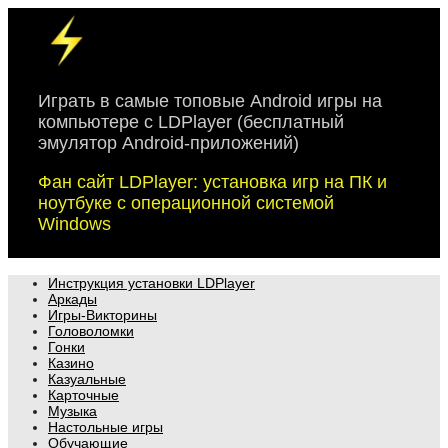
Skip
to
content
Играть в самые топовые Android игры на
компьютере с LDPlayer (бесплатный
эмулятор Android-приложений)
Фан сайт LDPlayer: установка игр на ПК и
ноутбуке с операционной системой
Windows
Инструкция установки LDPlayer
Аркады
Игры-Викторины
Головоломки
Гонки
Казино
Казуальные
Карточные
Музыка
Настольные игры
Обучающие