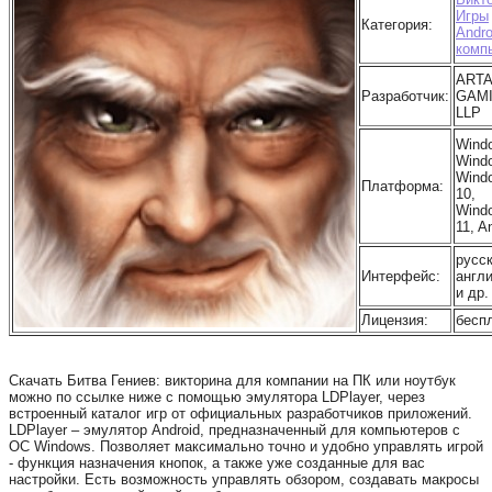
Игры
Категория:
Andro
комп
ARTA
Разработчик:
GAM
LLP
Wind
Wind
Wind
Платформа:
10,
Wind
11, A
русск
Интерфейс:
англ
и др.
Лицензия:
бесп
Скачать Битва Гениев: викторина для компании на ПК или ноутбук
можно по ссылке ниже с помощью эмулятора LDPlayer, через
встроенный каталог игр от официальных разработчиков приложений.
LDPlayer – эмулятор Android, предназначенный для компьютеров с
ОС Windows. Позволяет максимально точно и удобно управлять игрой
- функция назначения кнопок, а также уже созданные для вас
настройки. Есть возможность управлять обзором, создавать макросы