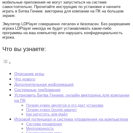
мобильные приложения не могут запуститься на системе
самостоятельно. Прочитайте инструкцию по установке и начните
играть в Битва Гениев: викторина для компании на ПК на большом
экране.
Эмулятор LDPlayer совершенно легален и безопасен. Без разрешения
игрока LDPlayer никогда не будет устанавливать какие-либо
программы на ваш компьютер или нарушать конфиденциальность
игрока.
Что вы узнаете:
Описание игры
Что нового
Дополнительная информация
Системные требования
Установить Битва Гениев: онлайн викторина для компании
на ПК
Почему нужен эмулятор и что дает установка
Почему нужен Google-аккаунт
Как запустить .apk-файл
Игровой потенциал и система управления на компьютере
Система управления
Многооконность