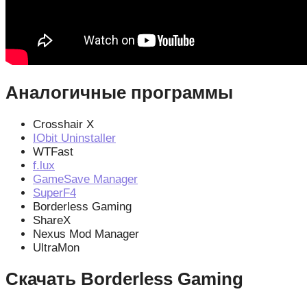
Аналогичные программы
Crosshair X
IObit Uninstaller
WTFast
f.lux
GameSave Manager
SuperF4
Borderless Gaming
ShareX
Nexus Mod Manager
UltraMon
Скачать Borderless Gaming