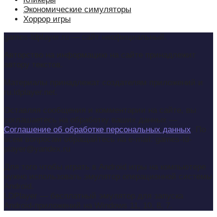
Экономические симуляторы
Хоррор игры
games-ldplayer.ru — сайт неофициальный.
Авторство на информацию на сайте принадлежит
автору текстов.
Материалы принадлежат создателям приложений и
ru.ldplayer.net.
Оставляя сообщения и комментарии на сайте, вы
соглашаетесь на обработку ваших данных —
Соглашение об обработке персональных данных
. По
всем вопросам обращайтесь на e-mail: games-ld-
player@yandex.ru
Для того чтобы играть в Android игры на компьютере
нужно использовать эмулятор операционной системы
Android.
LDPlayer — бесплатный эмулятор для запуска
Android-приложений на Windows 11, 10, 8, 7.