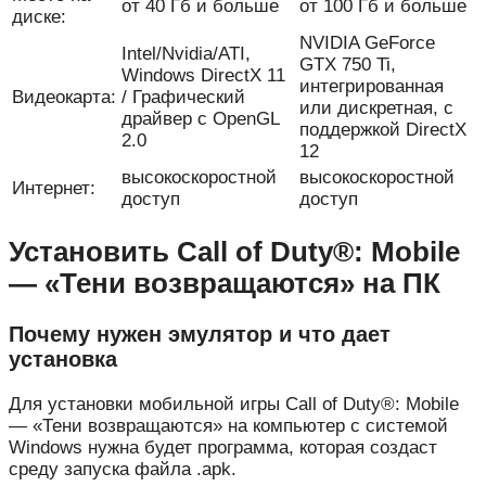
от 40 Гб и больше
от 100 Гб и больше
диске:
NVIDIA GeForce
Intel/Nvidia/ATI,
GTX 750 Ti,
Windows DirectX 11
интегрированная
Видеокарта:
/ Графический
или дискретная, с
драйвер с OpenGL
поддержкой DirectX
2.0
12
высокоскоростной
высокоскоростной
Интернет:
доступ
доступ
Установить Call of Duty®: Mobile
— «Тени возвращаются» на ПК
Почему нужен эмулятор и что дает
установка
Для установки мобильной игры Call of Duty®: Mobile
— «Тени возвращаются» на компьютер с системой
Windows нужна будет программа, которая создаст
среду запуска файла .apk.