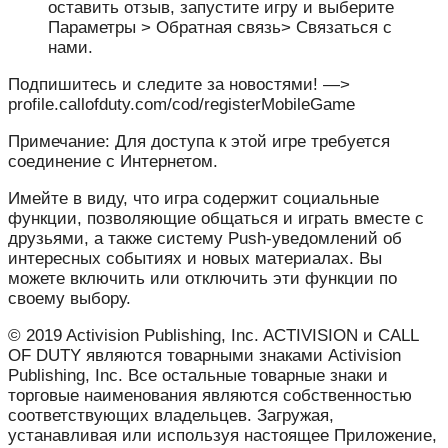
оставить отзыв, запустите игру и выберите
Параметры > Обратная связь> Связаться с
нами.
Подпишитесь и следите за новостями! —>
profile.callofduty.com/cod/registerMobileGame
Примечание: Для доступа к этой игре требуется
соединение с Интернетом.
Имейте в виду, что игра содержит социальные
функции, позволяющие общаться и играть вместе с
друзьями, а также систему Push-уведомлений об
интересных событиях и новых материалах. Вы
можете включить или отключить эти функции по
своему выбору.
© 2019 Activision Publishing, Inc. ACTIVISION и CALL
OF DUTY являются товарными знаками Activision
Publishing, Inc. Все остальные товарные знаки и
торговые наименования являются собственностью
соответствующих владельцев. Загружая,
устанавливая или используя настоящее Приложение,