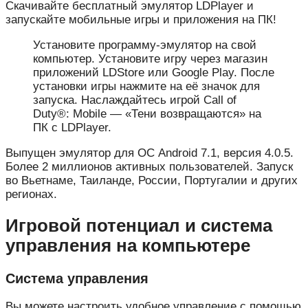
Скачивайте бесплатный эмулятор LDPlayer и
запускайте мобильные игры и приложения на ПК!
Установите программу-эмулятор на свой
компьютер. Установите игру через магазин
приложений LDStore или Google Play. После
установки игры нажмите на её значок для
запуска. Наслаждайтесь игрой Call of
Duty®: Mobile — «Тени возвращаются» на
ПК с LDPlayer.
Выпущен эмулятор для ОС Android 7.1, версия 4.0.5.
Более 2 миллионов активных пользователей. Запуск
во Вьетнаме, Таиланде, России, Португалии и других
регионах.
Игровой потенциал и система
управления на компьютере
Система управления
Вы можете настроить удобное управление с помощью