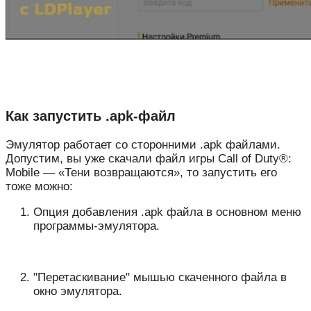
Как запустить .apk-файл
Эмулятор работает со сторонними .apk файлами.
Допустим, вы уже скачали файл игры Call of Duty®:
Mobile — «Тени возвращаются», то запустить его
тоже можно:
Опция добавления .apk файла в основном меню
программы-эмулятора.
"Перетаскивание" мышью скаченного файла в
окно эмулятора.