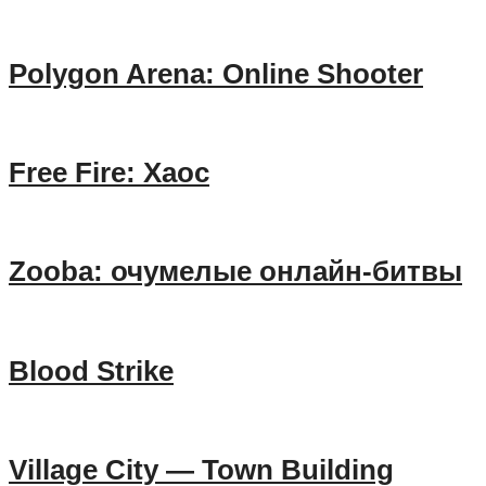
Polygon Arena: Online Shooter
Free Fire: Хаос
Zooba: очумелые онлайн-битвы
Blood Strike
Village City — Town Building