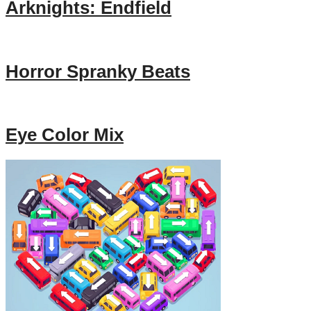
Arknights: Endfield
Horror Spranky Beats
Eye Color Mix