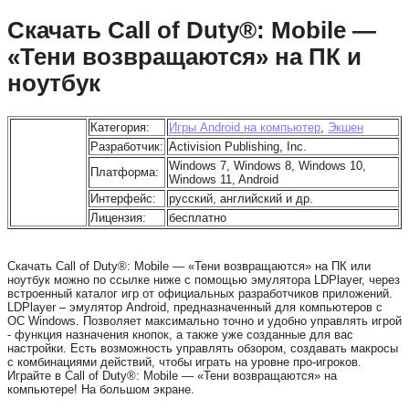
Скачать Call of Duty®: Mobile —
«Тени возвращаются» на ПК и
ноутбук
Категория:
Игры Android на компьютер
,
Экшен
Разработчик:
Activision Publishing, Inc.
Windows 7, Windows 8, Windows 10,
Платформа:
Windows 11, Android
Интерфейс:
русский, английский и др.
Лицензия:
бесплатно
Скачать Call of Duty®: Mobile — «Тени возвращаются» на ПК или
ноутбук можно по ссылке ниже с помощью эмулятора LDPlayer, через
встроенный каталог игр от официальных разработчиков приложений.
LDPlayer – эмулятор Android, предназначенный для компьютеров с
ОС Windows. Позволяет максимально точно и удобно управлять игрой
- функция назначения кнопок, а также уже созданные для вас
настройки. Есть возможность управлять обзором, создавать макросы
с комбинациями действий, чтобы играть на уровне про-игроков.
Играйте в Call of Duty®: Mobile — «Тени возвращаются» на
компьютере! На большом экране.