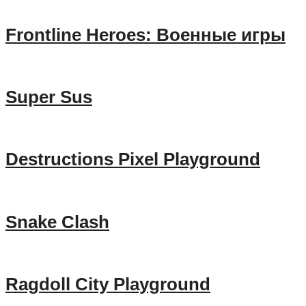
Frontline Heroes: Военные игры
Super Sus
Destructions Pixel Playground
Snake Clash
Ragdoll City Playground