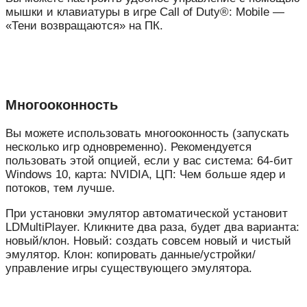
мышки и клавиатуры в игре Call of Duty®: Mobile —
«Тени возвращаются» на ПК.
Многооконность
Вы можете использовать многооконность (запускать
несколько игр одновременно). Рекомендуется
пользовать этой опцией, если у вас система: 64-бит
Windows 10, карта: NVIDIA, ЦП: Чем больше ядер и
потоков, тем лучше.
При установки эмулятор автоматической установит
LDMultiPlayer. Кликните два раза, будет два варианта:
новый/клон. Новый: создать совсем новый и чистый
эмулятор. Клон: копировать данные/устройки/
управление игры существующего эмулятора.