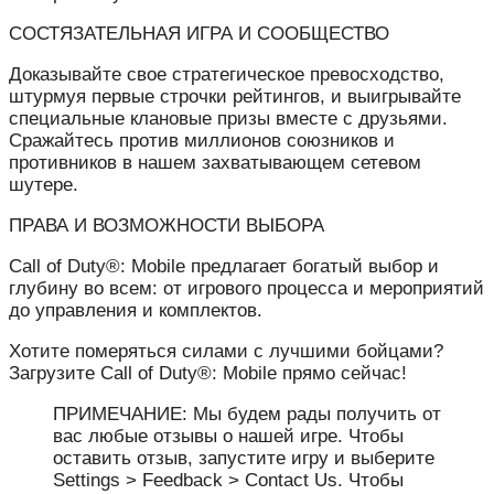
СОСТЯЗАТЕЛЬНАЯ ИГРА И СООБЩЕСТВО
Доказывайте свое стратегическое превосходство,
штурмуя первые строчки рейтингов, и выигрывайте
специальные клановые призы вместе с друзьями.
Сражайтесь против миллионов союзников и
противников в нашем захватывающем сетевом
шутере.
ПРАВА И ВОЗМОЖНОСТИ ВЫБОРА
Call of Duty®: Mobile предлагает богатый выбор и
глубину во всем: от игрового процесса и мероприятий
до управления и комплектов.
Хотите померяться силами с лучшими бойцами?
Загрузите Call of Duty®: Mobile прямо сейчас!
ПРИМЕЧАНИЕ: Мы будем рады получить от
вас любые отзывы о нашей игре. Чтoбы
оставить отзыв, запустите игру и выберите
Settings > Feedback > Contact Us. Чтoбы