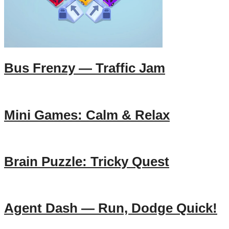
Bus Frenzy — Traffic Jam
Mini Games: Calm & Relax
Brain Puzzle: Tricky Quest
Agent Dash — Run, Dodge Quick!