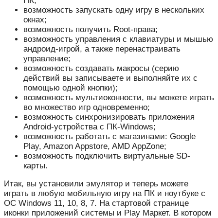
ПК;
возможность запускать одну игру в нескольких
окнах;
возможность получить Root-права;
возможность управления с клавиатуры и мышью
андроид-игрой, а также перенастраивать
управление;
возможность создавать макросы (серию
действий вы записываете и выполняйте их с
помощью одной кнопки);
возможность мультиоконности, вы можете играть
во множество игр одновременно;
возможность синхронизировать приложения
Android-устройства с ПК-Windows;
возможность работать с магазинами: Google
Play, Amazon Appstore, AMD AppZone;
возможность подключить виртуальные SD-
карты.
Итак, вы установили эмулятор и теперь можете
играть в любую мобильную игру на ПК и ноутбуке с
ОС Windows 11, 10, 8, 7. На стартовой странице
иконки приложений системы и Play Маркет. В котором