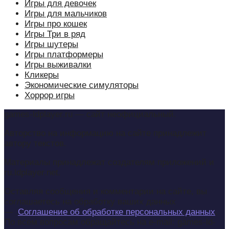
Игры для девочек
Игры для мальчиков
Игры про кошек
Игры Три в ряд
Игры шутеры
Игры платформеры
Игры выживалки
Кликеры
Экономические симуляторы
Хоррор игры
games-ldplayer.ru — сайт неофициальный.
Авторство на информацию на сайте принадлежит
автору текстов.
Материалы принадлежат создателям приложений и
ru.ldplayer.net.
Оставляя сообщения и комментарии на сайте, вы
соглашаетесь на обработку ваших данных
—
Соглашение об обработке персональных данных
.
По всем вопросам обращайтесь на e-mail: games-ld-