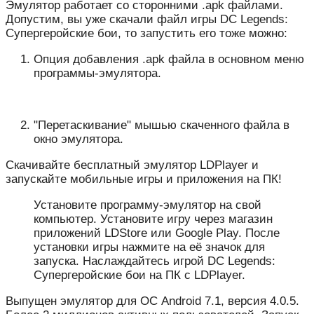
Эмулятор работает со сторонними .apk файлами.
Допустим, вы уже скачали файл игры DC Legends:
Супергеройские бои, то запустить его тоже можно:
Опция добавления .apk файла в основном меню
программы-эмулятора.
"Перетаскивание" мышью скаченного файла в
окно эмулятора.
Скачивайте бесплатный эмулятор LDPlayer и
запускайте мобильные игры и приложения на ПК!
Установите программу-эмулятор на свой
компьютер. Установите игру через магазин
приложений LDStore или Google Play. После
установки игры нажмите на её значок для
запуска. Наслаждайтесь игрой DC Legends:
Супергеройские бои на ПК с LDPlayer.
Выпущен эмулятор для ОС Android 7.1, версия 4.0.5.