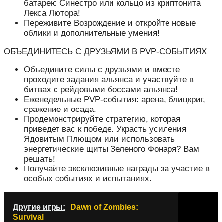
батарею Синестро или кольцо из криптонита
Лекса Лютора!
Переживите Возрождение и откройте новые
облики и дополнительные умения!
ОБЪЕДИНИТЕСЬ С ДРУЗЬЯМИ В PVP-СОБЫТИЯХ
Объедините силы с друзьями и вместе
проходите задания альянса и участвуйте в
битвах с рейдовыми боссами альянса!
Еженедельные PVP-события: арена, блицкриг,
сражение и осада.
Продемонстрируйте стратегию, которая
приведет вас к победе. Украсть усиления
Ядовитым Плющом или использовать
энергетические щиты Зеленого Фонаря? Вам
решать!
Получайте эксклюзивные награды за участие в
особых событиях и испытаниях.
Другие игры:
Dawn of Zombies:
Survival