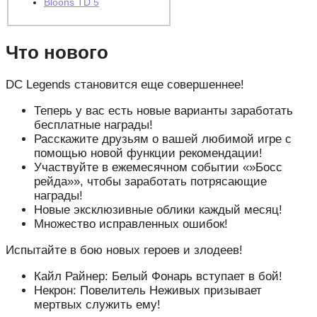
Bloons TD 5
Что нового
DC Legends становится еще совершеннее!
Теперь у вас есть новые варианты заработать
бесплатные награды!
Расскажите друзьям о вашей любимой игре с
помощью новой функции рекомендации!
Участвуйте в ежемесячном событии «»Босс
рейда»», чтобы заработать потрясающие
награды!
Новые эксклюзивные облики каждый месяц!
Множество исправленных ошибок!
Испытайте в бою новых героев и злодеев!
Кайл Райнер: Белый Фонарь вступает в бой!
Некрон: Повелитель Неживых призывает
мертвых служить ему!