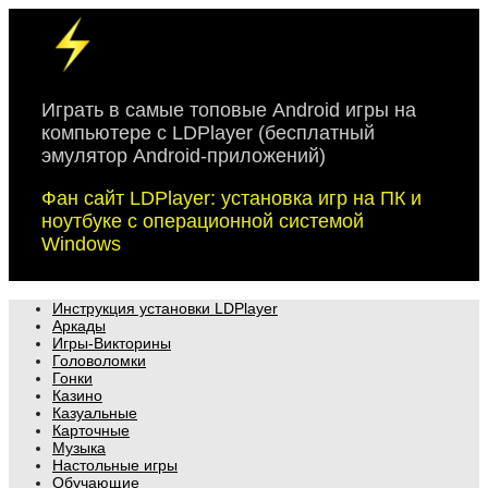
Skip
to
content
Играть в самые топовые Android игры на
компьютере с LDPlayer (бесплатный
эмулятор Android-приложений)
Фан сайт LDPlayer: установка игр на ПК и
ноутбуке с операционной системой
Windows
Инструкция установки LDPlayer
Аркады
Игры-Викторины
Головоломки
Гонки
Казино
Казуальные
Карточные
Музыка
Настольные игры
Обучающие