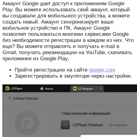
Аккаунт Google дает доступ к приложениям Google
Play. Вы можете использовать свой аккаунт, который
вы создавали для мобильного устройства, а можете
создать новый. Аккаунт синхронизирует ваше
мобильное устройство и ПК. Аккаунт Google
позволяет пользоваться многими сервисами Google
без необходимости регистрации в каждом из них. Что
еще? Вы можете отправлять и получать e-mail в
Gmail, получать рекомендации на YouTube, скачивать
приложения из Google Play.
Пройти регистрацию на сайте
google.com
Зарегистрировать в эмуляторе через настройки.