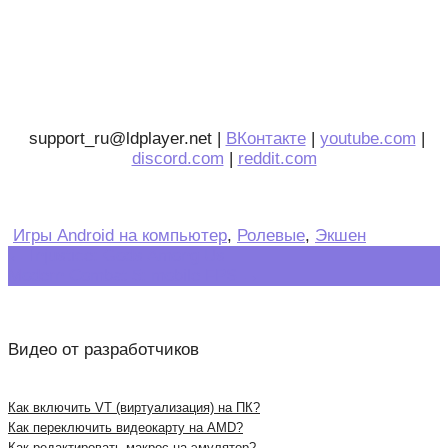
support_ru@ldplayer.net |
ВКонтакте
|
youtube.com
|
discord.com
|
reddit.com
Игры Android на компьютер
,
Ролевые
,
Экшен
Post
←
Injustice: Gods Among Us
Modern Combat 5: mobile FPS
→
navigation
Видео от разработчиков
Как включить VT (виртуализация) на ПК?
Как переключить видеокарту на AMD?
Как редактировать макрос на эмулятор?