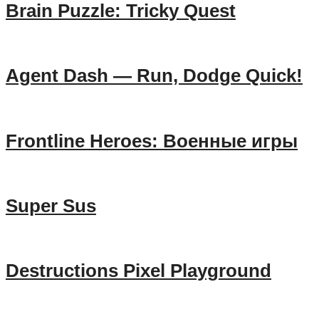
Brain Puzzle: Tricky Quest
Agent Dash — Run, Dodge Quick!
Frontline Heroes: Военные игры
Super Sus
Destructions Pixel Playground