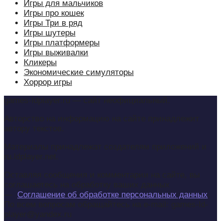
Игры для мальчиков
Игры про кошек
Игры Три в ряд
Игры шутеры
Игры платформеры
Игры выживалки
Кликеры
Экономические симуляторы
Хоррор игры
games-ldplayer.ru — сайт неофициальный.
Авторство на информацию на сайте принадлежит
автору текстов.
Материалы принадлежат создателям приложений и
ru.ldplayer.net.
Оставляя сообщения и комментарии на сайте, вы
соглашаетесь на обработку ваших данных
—
Соглашение об обработке персональных данных
.
По всем вопросам обращайтесь на e-mail: games-ld-
player@yandex.ru