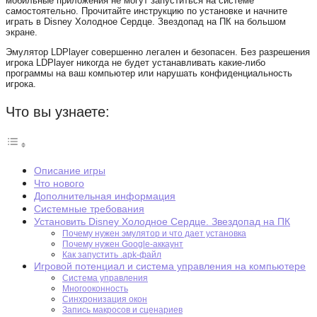
мобильные приложения не могут запуститься на системе
самостоятельно. Прочитайте инструкцию по установке и начните
играть в Disney Холодное Сердце. Звездопад на ПК на большом
экране.
Эмулятор LDPlayer совершенно легален и безопасен. Без разрешения
игрока LDPlayer никогда не будет устанавливать какие-либо
программы на ваш компьютер или нарушать конфиденциальность
игрока.
Что вы узнаете:
Описание игры
Что нового
Дополнительная информация
Системные требования
Установить Disney Холодное Сердце. Звездопад на ПК
Почему нужен эмулятор и что дает установка
Почему нужен Google-аккаунт
Как запустить .apk-файл
Игровой потенциал и система управления на компьютере
Система управления
Многооконность
Синхронизация окон
Запись макросов и сценариев