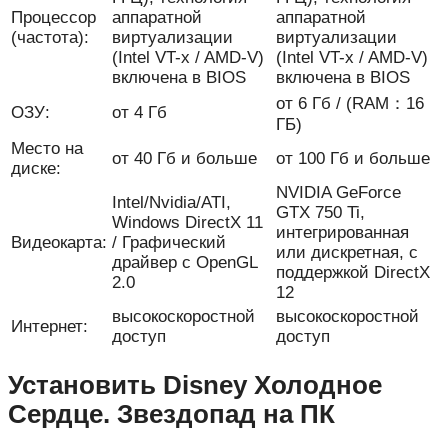
Процессор
аппаратной
аппаратной
(частота):
виртуализации
виртуализации
(Intel VT-x / AMD-V)
(Intel VT-x / AMD-V)
включена в BIOS
включена в BIOS
от 6 Гб / (RAM：16
ОЗУ:
от 4 Гб
ГБ)
Место на
от 40 Гб и больше
от 100 Гб и больше
диске:
NVIDIA GeForce
Intel/Nvidia/ATI,
GTX 750 Ti,
Windows DirectX 11
интегрированная
Видеокарта:
/ Графический
или дискретная, с
драйвер с OpenGL
поддержкой DirectX
2.0
12
высокоскоростной
высокоскоростной
Интернет:
доступ
доступ
Установить Disney Холодное
Сердце. Звездопад на ПК