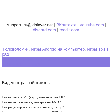
support_ru@ldplayer.net |
ВКонтакте
|
youtube.com
|
discord.com
|
reddit.com
Головоломки
,
Игры Android на компьютер
,
Игры Три в
ряд
Post
←
Подержанный автомобиль дилер
Bubble Witch 3 Saga
→
navigation
Видео от разработчиков
Как включить VT (виртуализация) на ПК?
Как переключить видеокарту на AMD?
Как редактировать макрос на эмулятор?