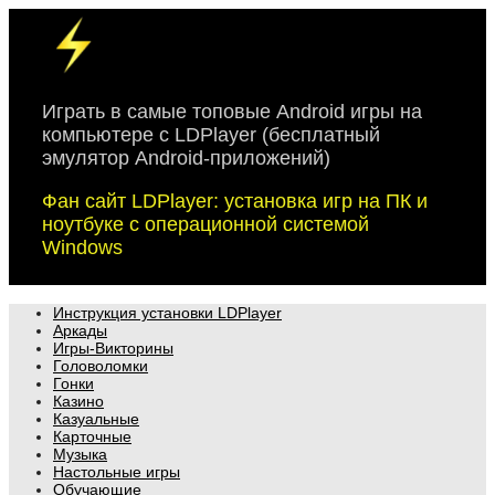
Skip
to
content
Играть в самые топовые Android игры на
компьютере с LDPlayer (бесплатный
эмулятор Android-приложений)
Фан сайт LDPlayer: установка игр на ПК и
ноутбуке с операционной системой
Windows
Инструкция установки LDPlayer
Аркады
Игры-Викторины
Головоломки
Гонки
Казино
Казуальные
Карточные
Музыка
Настольные игры
Обучающие