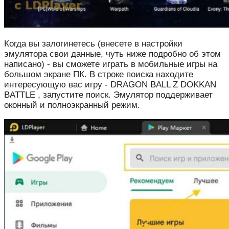
Когда вы залогинетесь (внесете в настройки
эмулятора свои данные, чуть ниже подробно об этом
написано) - вы сможете играть в мобильные игры на
большом экране ПК. В строке поиска находите
интересующую вас игру - DRAGON BALL Z DOKKAN
BATTLE , запустите поиск. Эмулятор поддерживает
оконный и полноэкранный режим.