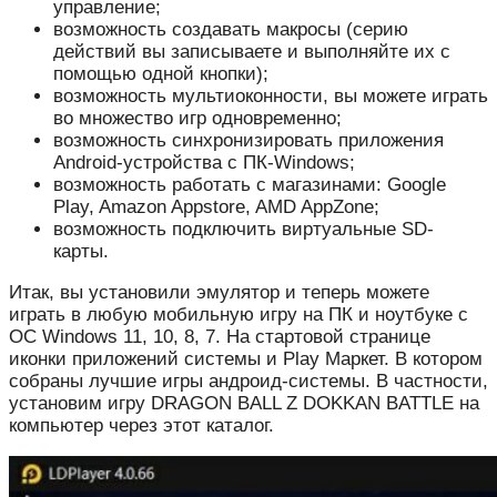
управление;
возможность создавать макросы (серию
действий вы записываете и выполняйте их с
помощью одной кнопки);
возможность мультиоконности, вы можете играть
во множество игр одновременно;
возможность синхронизировать приложения
Android-устройства с ПК-Windows;
возможность работать с магазинами: Google
Play, Amazon Appstore, AMD AppZone;
возможность подключить виртуальные SD-
карты.
Итак, вы установили эмулятор и теперь можете
играть в любую мобильную игру на ПК и ноутбуке с
ОС Windows 11, 10, 8, 7. На стартовой странице
иконки приложений системы и Play Маркет. В котором
собраны лучшие игры андроид-системы. В частности,
установим игру DRAGON BALL Z DOKKAN BATTLE на
компьютер через этот каталог.