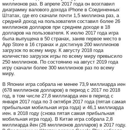
миллионов раз. В апреле 2017 года он возглавил
диаграмму валового дохода iPhone в Соединенных
Штатах, где его скачали почти 1,5 миллиона раз, а
средний доход на пользователя составил более 26
миллионов долларов при среднем доходе в 18
долларов на пользователя. К июлю 2017 года игра
была выпущена в 50 странах, заняв первое место в
App Store в 16 странах и достигнув 200 миллионов
загрузок по всему миру. К августу 2018 года
количество загрузок игры по всему миру превысило
250 миллионов. По состоянию на август 2019 года
игру скачали более 300 миллионов раз по всему
миру.
В Японии игра собрала не менее 73,9 миллиарда иен
(678 миллионов долларов) в период с 2017 по 2018
год, в том числе 27,8 миллиарда иен в период с
января 2017 года по 3 октября 2017 года (пятая самая
прибыльная мобильная игра года) и 46,1 миллиарда
иен. в 2018 году (снова пятая самая прибыльная
мобильная игра года). В Китае игра собрала 2,8
миллиарда йен (26 миллионов долларов) в 2017 году.