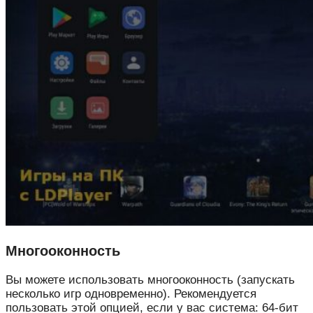
Многооконность
Вы можете использовать многооконность (запускать
несколько игр одновременно). Рекомендуется
пользовать этой опцией, если у вас система: 64-бит