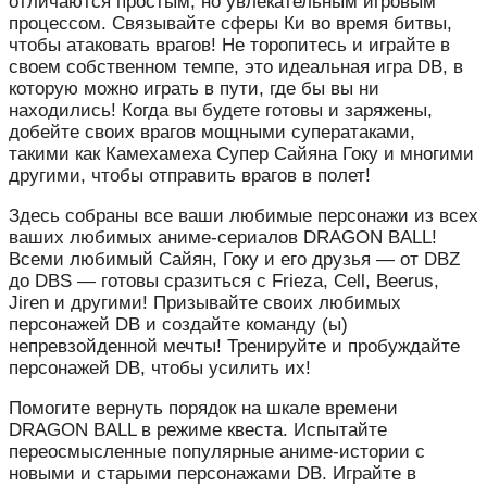
отличаются простым, но увлекательным игровым
процессом. Связывайте сферы Ки во время битвы,
чтобы атаковать врагов! Не торопитесь и играйте в
своем собственном темпе, это идеальная игра DB, в
которую можно играть в пути, где бы вы ни
находились! Когда вы будете готовы и заряжены,
добейте своих врагов мощными суператаками,
такими как Камехамеха Супер Сайяна Гоку и многими
другими, чтобы отправить врагов в полет!
Здесь собраны все ваши любимые персонажи из всех
ваших любимых аниме-сериалов DRAGON BALL!
Всеми любимый Сайян, Гоку и его друзья — от DBZ
до DBS — готовы сразиться с Frieza, Cell, Beerus,
Jiren и другими! Призывайте своих любимых
персонажей DB и создайте команду (ы)
непревзойденной мечты! Тренируйте и пробуждайте
персонажей DB, чтобы усилить их!
Помогите вернуть порядок на шкале времени
DRAGON BALL в режиме квеста. Испытайте
переосмысленные популярные аниме-истории с
новыми и старыми персонажами DB. Играйте в