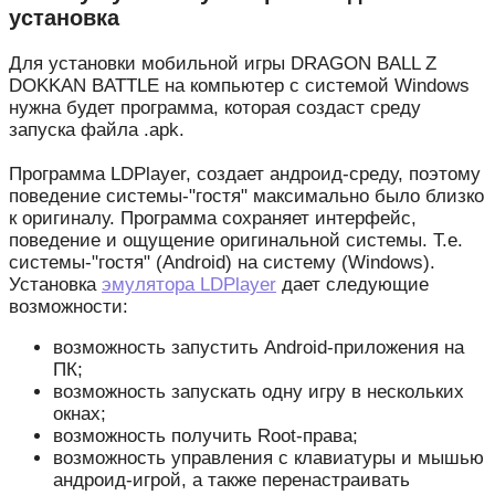
установка
Для установки мобильной игры DRAGON BALL Z
DOKKAN BATTLE на компьютер с системой Windows
нужна будет программа, которая создаст среду
запуска файла .apk.
Программа LDPlayer, создает андроид-среду, поэтому
поведение системы-"гостя" максимально было близко
к оригиналу. Программа сохраняет интерфейс,
поведение и ощущение оригинальной системы. Т.е.
системы-"гостя" (Android) на систему (Windows).
Установка
эмулятора LDPlayer
дает следующие
возможности:
возможность запустить Android-приложения на
ПК;
возможность запускать одну игру в нескольких
окнах;
возможность получить Root-права;
возможность управления с клавиатуры и мышью
андроид-игрой, а также перенастраивать