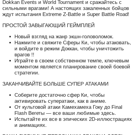
Dokkan Events и World Tournament и сражайтесь с
сильными врагами! А настоящих закаленных бойцов
ждут испытания Extreme Z-Battle и Super Battle Road!
ПРОСТОЙ ЗАВЫГАЮЩИЙ ГЕЙМПЛЕЙ
Новый взгляд на жанр экшн-головоломок.
Нажмите и свяжите Сферы Ки, чтобы атаковать,
и войдите в режим Доккан, чтобы уничтожить
врагов !!
Играйте в своем собственном темпе, ключевым
моментом является планирование своей боевой
стратегии.
ЗАКАНЧИВАЙТЕ БОЛЬШЕ СУПЕР АТАКАМИ
Соберите достаточно сфер Ки, чтобы
активировать суператаки, как в аниме.
От культовой атаки Камехамеха Гоку до Final
Flash Вегеты — все ваши любимые здесь.
Испытайте их все в эпических 2D-иллюстрациях
и анимациях.