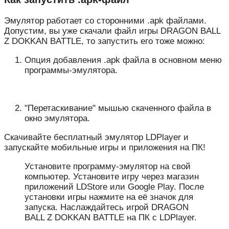
Эмулятор работает со сторонними .apk файлами.
Допустим, вы уже скачали файл игры DRAGON BALL
Z DOKKAN BATTLE, то запустить его тоже можно:
Опция добавления .apk файла в основном меню
программы-эмулятора.
"Перетаскивание" мышью скаченного файла в
окно эмулятора.
Скачивайте бесплатный эмулятор LDPlayer и
запускайте мобильные игры и приложения на ПК!
Установите программу-эмулятор на свой
компьютер. Установите игру через магазин
приложений LDStore или Google Play. После
установки игры нажмите на её значок для
запуска. Наслаждайтесь игрой DRAGON
BALL Z DOKKAN BATTLE на ПК с LDPlayer.