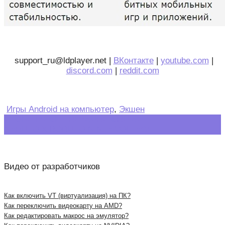
support_ru@ldplayer.net |
ВКонтакте
|
youtube.com
|
discord.com
|
reddit.com
Игры Android на компьютер
,
Экшен
Post
←
ONE PIECE TREASURE CRUISE
NARUTO X BORUTO NINJA VOLTAGE
→
navigation
Видео от разработчиков
Как включить VT (виртуализация) на ПК?
Как переключить видеокарту на AMD?
Как редактировать макрос на эмулятор?