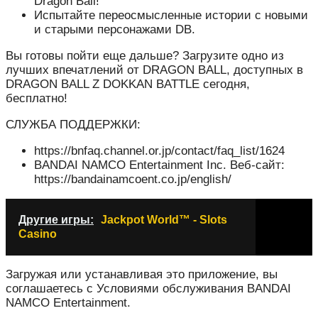
Dragon Ball!
Испытайте переосмысленные истории с новыми
и старыми персонажами DB.
Вы готовы пойти еще дальше? Загрузите одно из
лучших впечатлений от DRAGON BALL, доступных в
DRAGON BALL Z DOKKAN BATTLE сегодня,
бесплатно!
СЛУЖБА ПОДДЕРЖКИ:
https://bnfaq.channel.or.jp/contact/faq_list/1624
BANDAI NAMCO Entertainment Inc. Веб-сайт:
https://bandainamcoent.co.jp/english/
Другие игры:
Jackpot World™ - Slots
Casino
Загружая или устанавливая это приложение, вы
соглашаетесь с Условиями обслуживания BANDAI
NAMCO Entertainment.