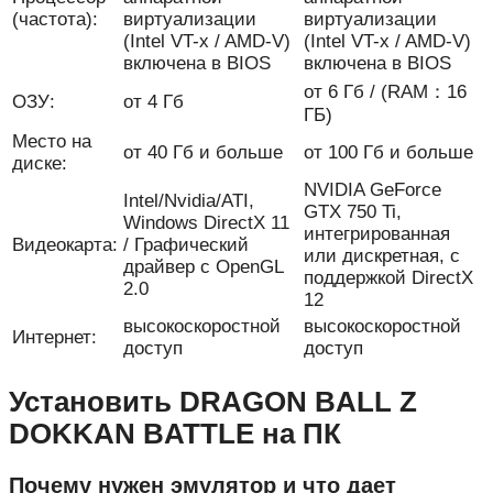
(частота):
виртуализации
виртуализации
(Intel VT-x / AMD-V)
(Intel VT-x / AMD-V)
включена в BIOS
включена в BIOS
от 6 Гб / (RAM：16
ОЗУ:
от 4 Гб
ГБ)
Место на
от 40 Гб и больше
от 100 Гб и больше
диске:
NVIDIA GeForce
Intel/Nvidia/ATI,
GTX 750 Ti,
Windows DirectX 11
интегрированная
Видеокарта:
/ Графический
или дискретная, с
драйвер с OpenGL
поддержкой DirectX
2.0
12
высокоскоростной
высокоскоростной
Интернет:
доступ
доступ
Установить DRAGON BALL Z
DOKKAN BATTLE на ПК
Почему нужен эмулятор и что дает