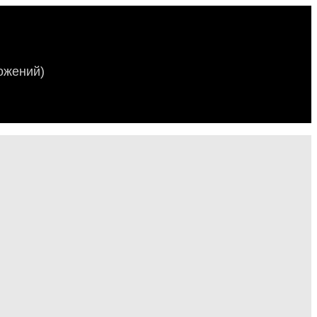
ожений)