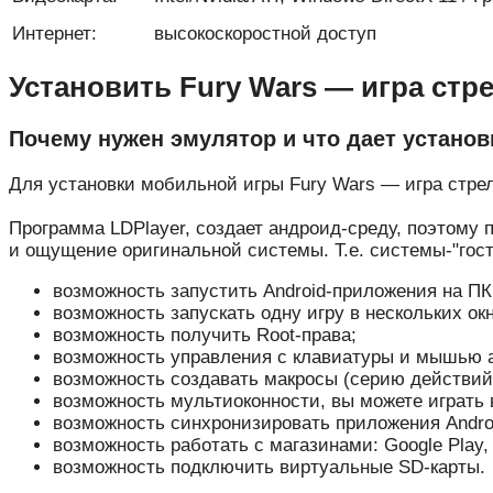
Интернет:
высокоскоростной доступ
Установить Fury Wars — игра стр
Почему нужен эмулятор и что дает установ
Для установки мобильной игры Fury Wars — игра стрел
Программа LDPlayer, создает андроид-среду, поэтому 
и ощущение оригинальной системы. Т.е. системы-"гостя
возможность запустить Android-приложения на ПК
возможность запускать одну игру в нескольких окн
возможность получить Root-права;
возможность управления с клавиатуры и мышью а
возможность создавать макросы (серию действий
возможность мультиоконности, вы можете играть 
возможность синхронизировать приложения Andro
возможность работать с магазинами: Google Play,
возможность подключить виртуальные SD-карты.