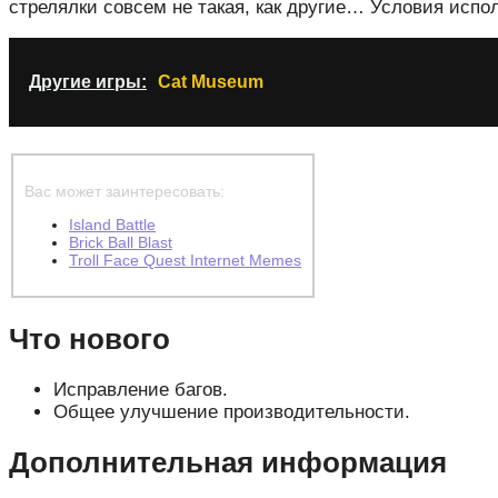
стрелялки совсем не такая, как другие… Условия использо
Другие игры:
Cat Museum
Вас может заинтересовать:
Island Battle
Brick Ball Blast
Troll Face Quest Internet Memes
Что нового
Исправление багов.
Общее улучшение производительности.
Дополнительная информация