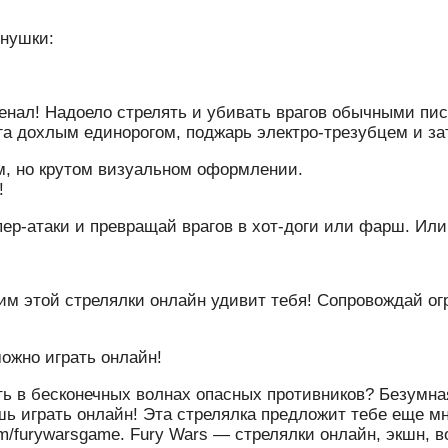
йнушки:
енал! Надоело стрелять и убивать врагов обычными пис
га дохлым единорогом, поджарь электро-трезубцем и за
м, но крутом визуальном оформлении.
!
пер-атаки и превращай врагов в хот-доги или фарш. Или
жим этой стрелялки онлайн удивит тебя! Сопровождай о
ожно играть онлайн!
 в бесконечных волнах опасных противников? Безумная 
шь играть онлайн! Эта стрелялка предложит тебе еще мн
m/furywarsgame. Fury Wars — стрелялки онлайн, экшн, в