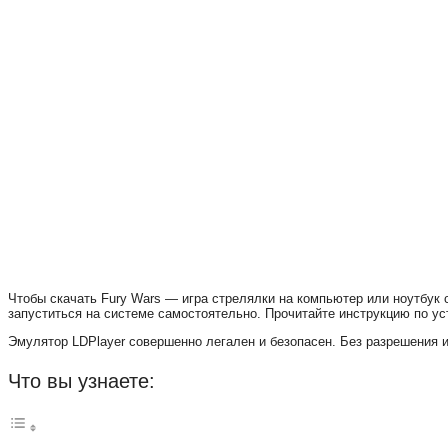
Чтобы скачать Fury Wars — игра стрелялки на компьютер или ноутбук
запуститься на системе самостоятельно. Прочитайте инструкцию по уст
Эмулятор LDPlayer совершенно легален и безопасен. Без разрешения и
Что вы узнаете: