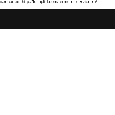
вания: http://fullhpltd.com/terms-of-service-ru/