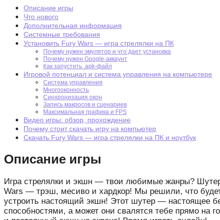
Описание игры
Что нового
Дополнительная информация
Системные требования
Установить Fury Wars — игра стрелялки на ПК
Почему нужен эмулятор и что дает установка
Почему нужен Google-аккаунт
Как запустить .apk-файл
Игровой потенциал и система управления на компьютере
Система управления
Многооконность
Синхронизация окон
Запись макросов и сценариев
Максимальная графика и FPS
Видео игры: обзор, прохождение
Почему стоит скачать игру на компьютер
Скачать Fury Wars — игра стрелялки на ПК и ноутбук
Описание игры
Игра стрелялки и экшн — твои любимые жанры? Шутер, 
Wars — трэш, месиво и хардкор! Мы решили, что будет
устроить настоящий экшн! Этот шутер — настоящее бе
способностями, а может они свалятся тебе прямо на го