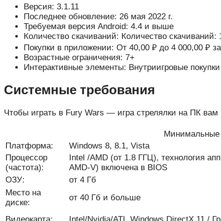
Версия: 3.1.11
Последнее обновление: 26 мая 2022 г.
Требуемая версия Android: 4.4 и выше
Количество скачиваний: Количество скачиваний: 
Покупки в приложении: От 40,00 ₽ до 4 000,00 ₽ з
Возрастные ограничения: 7+
Интерактивные элементы: Внутриигровые покупки
Системные требования
Чтобы играть в Fury Wars — игра стрелялки на ПК вам
Минимальные 
Платформа:
Windows 8, 8.1, Vista
Процессор
Intel /AMD (от 1.8 ГГЦ), технология ап
(частота):
AMD-V) включена в BIOS
ОЗУ:
от 4 Гб
Место на
от 40 Гб и больше
диске:
Видеокарта:
Intel/Nvidia/ATI, Windows DirectX 11 /