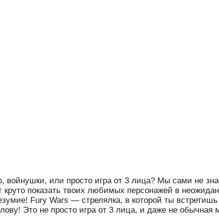
войнушки, или просто игра от 3 лица? Мы сами не знае
 круто показать твоих любимых персонажей в неожиданн
зумие! Fury Wars — стрелялка, в которой ты встретишь
лову! Это не просто игра от 3 лица, и даже не обычна