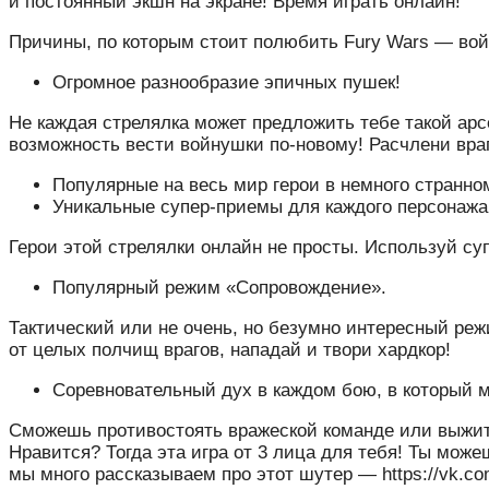
и постоянный экшн на экране! Время играть онлайн!
Причины, по которым стоит полюбить Fury Wars — во
Огромное разнообразие эпичных пушек!
Не каждая стрелялка может предложить тебе такой арс
возможность вести войнушки по-новому! Расчлени вра
Популярные на весь мир герои в немного странно
Уникальные супер-приемы для каждого персонажа
Герои этой стрелялки онлайн не просты. Используй су
Популярный режим «Сопровождение».
Тактический или не очень, но безумно интересный ре
от целых полчищ врагов, нападай и твори хардкор!
Соревновательный дух в каждом бою, в который м
Сможешь противостоять вражеской команде или выжить
Нравится? Тогда эта игра от 3 лица для тебя! Ты може
мы много рассказываем про этот шутер — https://vk.co