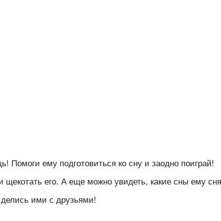
 Помоги ему подготовиться ко сну и заодно поиграй!
и щекотать его. А еще можно увидеть, какие сны ему сн
 делись ими с друзьями!