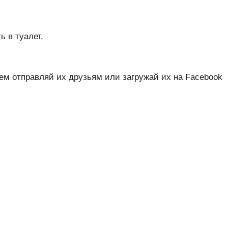
 в туалет.
м отправляй их друзьям или загружай их на Facebook