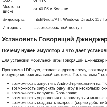
ОЗУ:
от 4 Гб
Место на
от 40 Гб и больше
диске:
Видеокарта:
Intel/Nvidia/ATI, Windows DirectX 11 /
Интернет:
высокоскоростной доступ
Установить Говорящий Джинджер
Почему нужен эмулятор и что дает установ
Для установки мобильной игры Говорящий Джинджер на
Программа LDPlayer, создает андроид-среду, поэтому 
и ощущение оригинальной системы. Т.е. системы-"гостя
возможность запустить Android-приложения на ПК
возможность запускать одну игру в нескольких окн
возможность получить Root-права;
возможность управления с клавиатуры и мышью а
возможность создавать макросы (серию действий