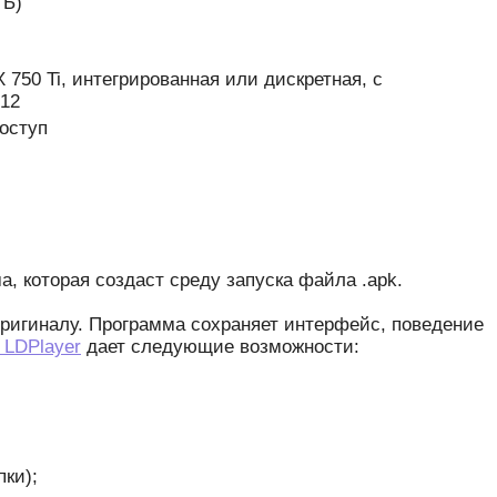
ГБ)
 750 Ti, интегрированная или дискретная, с
 12
оступ
 которая создаст среду запуска файла .apk.
оригиналу. Программа сохраняет интерфейс, поведение
 LDPlayer
дает следующие возможности:
ки);