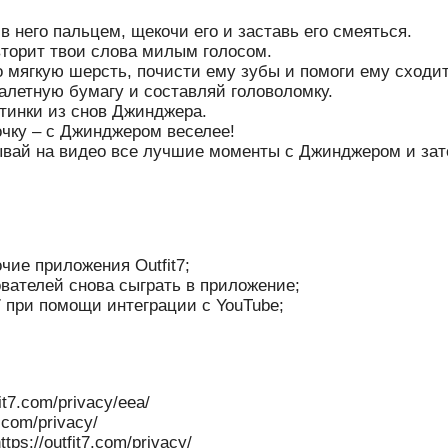
в него пальцем, щекочи его и заставь его смеяться.
вторит твои слова милым голосом.
 мягкую шерсть, почисти ему зубы и помоги ему сходить
уалетную бумагу и составляй головоломку.
ртинки из снов Джинджера.
очку – с Джинджером веселее!
ывай на видео все лучшие моменты с Джинджером и зате
чие приложения Outfit7;
вателей снова сыграть в приложение;
 при помощи интеграции с YouTube;
t7.com/privacy/eea/
com/privacy/
s://outfit7.com/privacy/