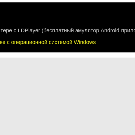
ютере с LDPlayer (бесплатный эмулятор Android-прил
буке с операционной системой Windows