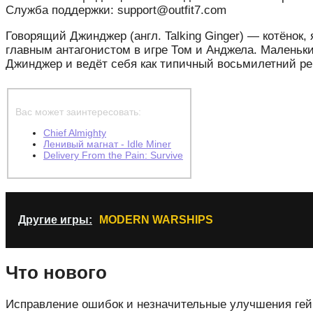
Служба поддержки: support@outfit7.com
Говорящий Джинджер (англ. Talking Ginger) — котёнок,
главным антагонистом в игре Том и Анджела. Маленьки
Джинджер и ведёт себя как типичный восьмилетний реб
Вас может заинтересовать:
Chief Almighty
Ленивый магнат - Idle Miner
Delivery From the Pain: Survive
Другие игры:
MODERN WARSHIPS
Что нового
Исправление ошибок и незначительные улучшения гей