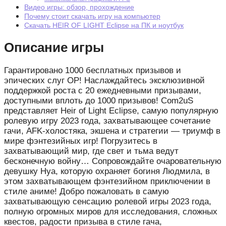
Видео игры: обзор, прохождение
Почему стоит скачать игру на компьютер
Скачать HEIR OF LIGHT Eclipse на ПК и ноутбук
Описание игры
Гарантировано 1000 бесплатных призывов и
эпических слуг OP! Наслаждайтесь эксклюзивной
поддержкой роста с 20 ежедневными призывами,
доступными вплоть до 1000 призывов! Com2uS
представляет Heir of Light Eclipse, самую популярную
ролевую игру 2023 года, захватывающее сочетание
гачи, AFK-холостяка, экшена и стратегии — триумф в
мире фэнтезийных игр! Погрузитесь в
захватывающий мир, где свет и тьма ведут
бесконечную войну… Сопровождайте очаровательную
девушку Нуа, которую охраняет богиня Людмила, в
этом захватывающем фэнтезийном приключении в
стиле аниме! Добро пожаловать в самую
захватывающую сенсацию ролевой игры 2023 года,
полную огромных миров для исследования, сложных
квестов, радости призыва в стиле гача,