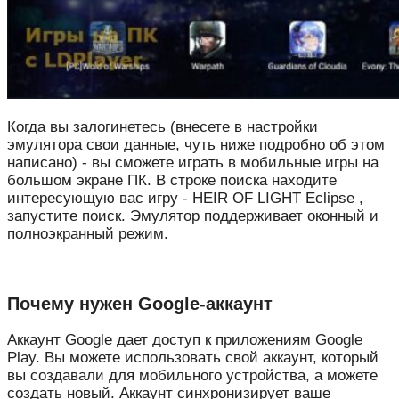
Когда вы залогинетесь (внесете в настройки
эмулятора свои данные, чуть ниже подробно об этом
написано) - вы сможете играть в мобильные игры на
большом экране ПК. В строке поиска находите
интересующую вас игру - HEIR OF LIGHT Eclipse ,
запустите поиск. Эмулятор поддерживает оконный и
полноэкранный режим.
Почему нужен Google-аккаунт
Аккаунт Google дает доступ к приложениям Google
Play. Вы можете использовать свой аккаунт, который
вы создавали для мобильного устройства, а можете
создать новый. Аккаунт синхронизирует ваше