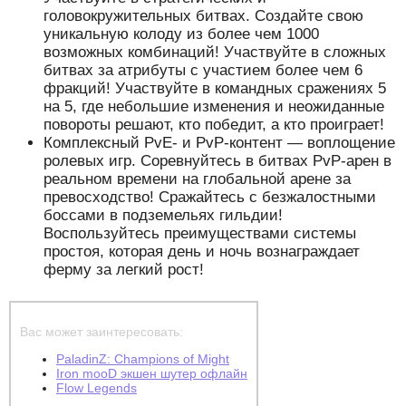
головокружительных битвах. Создайте свою
уникальную колоду из более чем 1000
возможных комбинаций! Участвуйте в сложных
битвах за атрибуты с участием более чем 6
фракций! Участвуйте в командных сражениях 5
на 5, где небольшие изменения и неожиданные
повороты решают, кто победит, а кто проиграет!
Комплексный PvE- и PvP-контент — воплощение
ролевых игр. Соревнуйтесь в битвах PvP-арен в
реальном времени на глобальной арене за
превосходство! Сражайтесь с безжалостными
боссами в подземельях гильдии!
Воспользуйтесь преимуществами системы
простоя, которая день и ночь вознаграждает
ферму за легкий рост!
Вас может заинтересовать:
PaladinZ: Champions of Might
Iron mooD экшен шутер офлайн
Flow Legends