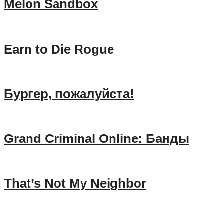
Melon Sandbox
Earn to Die Rogue
Бургер, пожалуйста!
Grand Criminal Online: Банды
That’s Not My Neighbor