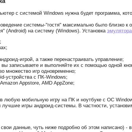
ка
ьютер с системой Windows нужна будет программа, кото
поведение системы-"гостя" максимально было близко к 
" (Android) на систему (Windows). Установка
эмулятора
;
ах;
ндроид-игрой, а также перенастраивать управление;
 вы записываете и выполняйте их с помощью одной кноп
во множество игр одновременно;
id-устройства с ПК-Windows;
 Amazon Appstore, AMD AppZone;
в любую мобильную игру на ПК и ноутбуке с ОС Windows 
 лучшие игры андроид-системы. В частности, установим 
а свои данные, чуть ниже подробно об этом написано) -