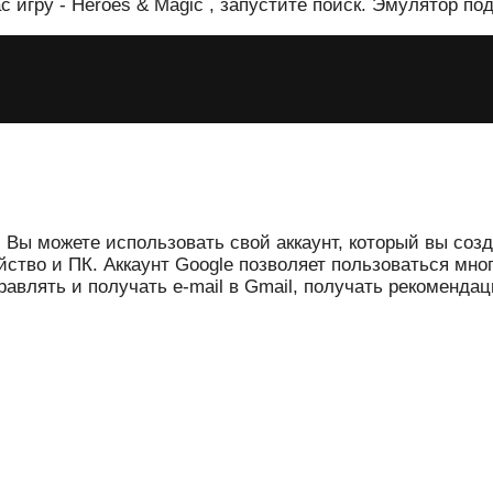
с игру - Heroes & Magic , запустите поиск. Эмулятор п
. Вы можете использовать свой аккаунт, который вы соз
йство и ПК. Аккаунт Google позволяет пользоваться мн
авлять и получать e-mail в Gmail, получать рекомендац