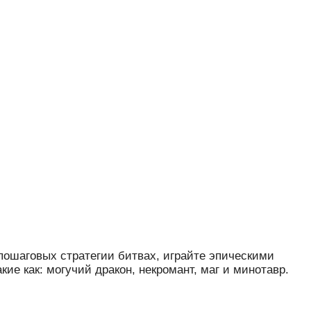
пошаговых стратегии битвах, играйте эпическими
е как: могучий дракон, некромант, маг и минотавр.