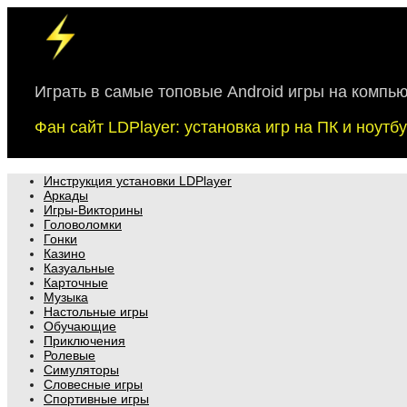
Skip
to
content
Играть в самые топовые Android игры на компь
Фан сайт LDPlayer: установка игр на ПК и ноут
Инструкция установки LDPlayer
Аркады
Игры-Викторины
Головоломки
Гонки
Казино
Казуальные
Карточные
Музыка
Настольные игры
Обучающие
Приключения
Ролевые
Симуляторы
Словесные игры
Спортивные игры