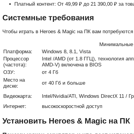
Платный контент: От 49,99 ₽ до 21 390,00 ₽ за тов
Системные требования
Чтобы играть в Heroes & Magic на ПК вам потребуются
Минимальные 
Платформа:
Windows 8, 8.1, Vista
Процессор
Intel /AMD (от 1.8 ГГЦ), технология ап
(частота):
AMD-V) включена в BIOS
ОЗУ:
от 4 Гб
Место на
от 40 Гб и больше
диске:
Видеокарта:
Intel/Nvidia/ATI, Windows DirectX 11 /
Интернет:
высокоскоростной доступ
Установить Heroes & Magic на ПК