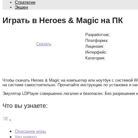
Стратегии
Экшен
Играть в Heroes & Magic на ПК
Разработчик:
Платформа:
Скачать
Лицензия:
Интерфейс:
Категория:
Чтобы скачать Heroes & Magic на компьютер или ноутбук с системой W
на системе самостоятельно. Прочитайте инструкцию по установке и нач
Эмулятор LDPlayer совершенно легален и безопасен. Без разрешения и
Что вы узнаете:
Описание игры
Что нового