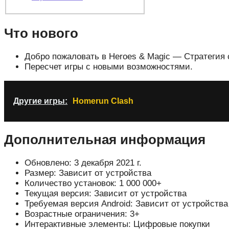
Что нового
Добро пожаловать в Heroes & Magic — Стратегия 
Пересчет игры с новыми возможностями.
Другие игры:
Homerun Clash
Дополнительная информация
Обновлено: 3 декабря 2021 г.
Размер: Зависит от устройства
Количество установок: 1 000 000+
Текущая версия: Зависит от устройства
Требуемая версия Android: Зависит от устройства
Возрастные ограничения: 3+
Интерактивные элементы: Цифровые покупки