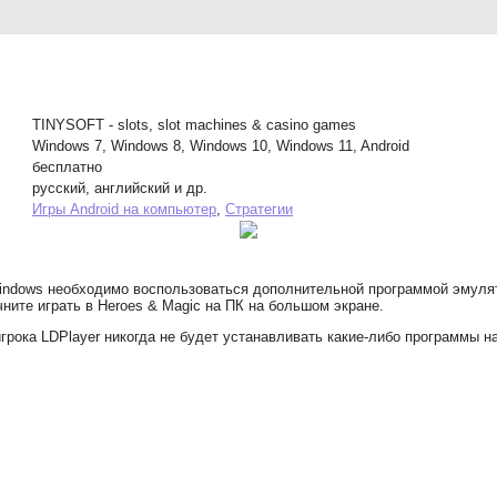
TINYSOFT - slots, slot machines & casino games
Windows 7, Windows 8, Windows 10, Windows 11, Android
бесплатно
русский, английский и др.
Игры Android на компьютер
,
Стратегии
indows необходимо воспользоваться дополнительной программой эмулято
ните играть в Heroes & Magic на ПК на большом экране.
грока LDPlayer никогда не будет устанавливать какие-либо программы 