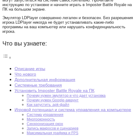
могут запуститься на системе самостоятельно. Прочитайте
инструкцию по установке и начните играть в Imposter Battle Royale на
ПК на большом экране.
Эмулятор LDPlayer совершенно легален и безопасен. Без разрешения
игрока LDPlayer никогда не будет устанавливать какие-либо
программы на ваш компьютер или нарушать конфиденциальность
игрока.
Что вы узнаете:
Описание игры
Что нового
Дополнительная информация
Системные требования
Установить Imposter Battle Royale на ПК
Почему нужен эмулятор и что дает установка
Почему нужен Google-аккаунт
Как запустить .apk-файл
Игровой потенциал и система управления на компьютере
Система управления
Многооконность
Синхронизация окон
Запись макросов и сценариев
Максимальная графика и FPS