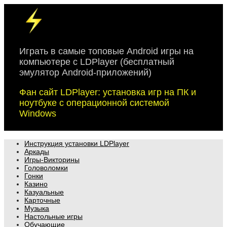
Skip
to
content
Играть в самые топовые Android игры на
компьютере с LDPlayer (бесплатный
эмулятор Android-приложений)
Фан сайт LDPlayer: установка игр на ПК и
ноутбуке с операционной системой
Windows
Инструкция установки LDPlayer
Аркады
Игры-Викторины
Головоломки
Гонки
Казино
Казуальные
Карточные
Музыка
Настольные игры
Обучающие