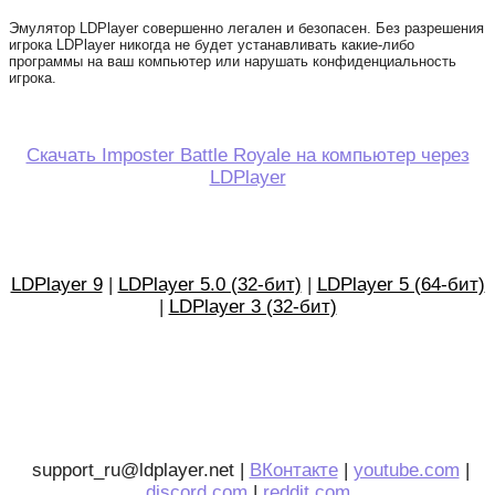
Эмулятор LDPlayer совершенно легален и безопасен. Без разрешения
игрока LDPlayer никогда не будет устанавливать какие-либо
программы на ваш компьютер или нарушать конфиденциальность
игрока.
Скачать Imposter Battle Royale на компьютер через
LDPlayer
LDPlayer 9
|
LDPlayer 5.0 (32-бит)
|
LDPlayer 5 (64-бит)
|
LDPlayer 3 (32-бит)
support_ru@ldplayer.net |
ВКонтакте
|
youtube.com
|
discord.com
|
reddit.com