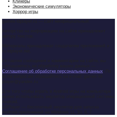
Кликеры
Экономические симуляторы
Хоррор игры
games-ldplayer.ru — сайт неофициальный.
Авторство на информацию на сайте принадлежит
автору текстов.
Материалы принадлежат создателям приложений и
ru.ldplayer.net.
Оставляя сообщения и комментарии на сайте, вы
соглашаетесь на обработку ваших данных —
Соглашение об обработке персональных данных
. По
всем вопросам обращайтесь на e-mail: games-ld-
player@yandex.ru
Для того чтобы играть в Android игры на компьютере
нужно использовать эмулятор операционной системы
Android.
LDPlayer — бесплатный эмулятор для запуска
Android-приложений на Windows 11, 10, 8, 7.