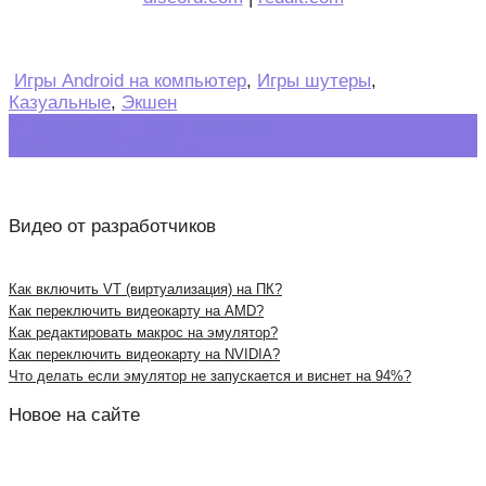
Игры Android на компьютер
,
Игры шутеры
,
Казуальные
,
Экшен
Post
←
Super Sus — Кто Предатель
Caveman War Battle
→
navigation
Видео от разработчиков
Как включить VT (виртуализация) на ПК?
Как переключить видеокарту на AMD?
Как редактировать макрос на эмулятор?
Как переключить видеокарту на NVIDIA?
Что делать если эмулятор не запускается и виснет на 94%?
Новое на сайте