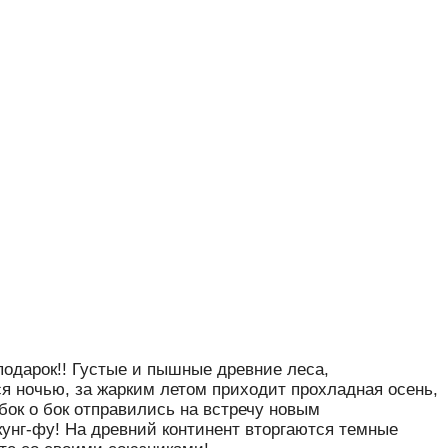
подарок!! Густые и пышные древние леса,
я ночью, за жарким летом приходит прохладная осень,
бок о бок отправились на встречу новым
унг-фу! На древний континент вторгаются темные