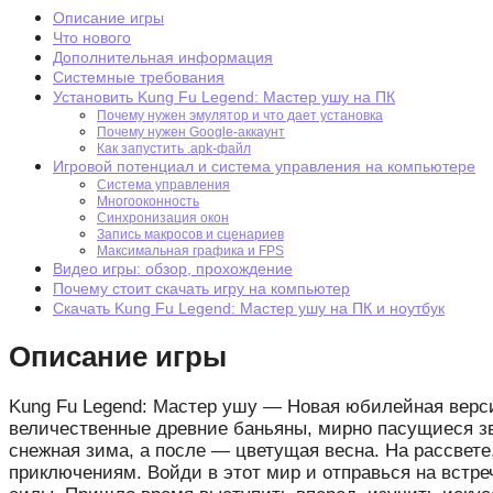
Описание игры
Что нового
Дополнительная информация
Системные требования
Установить Kung Fu Legend: Мастер ушу на ПК
Почему нужен эмулятор и что дает установка
Почему нужен Google-аккаунт
Как запустить .apk-файл
Игровой потенциал и система управления на компьютере
Система управления
Многооконность
Синхронизация окон
Запись макросов и сценариев
Максимальная графика и FPS
Видео игры: обзор, прохождение
Почему стоит скачать игру на компьютер
Скачать Kung Fu Legend: Мастер ушу на ПК и ноутбук
Описание игры
Kung Fu Legend: Мастер ушу — Новая юбилейная верси
величественные древние баньяны, мирно пасущиеся зв
снежная зима, а после — цветущая весна. На рассвете
приключениям. Войди в этот мир и отправься на встр