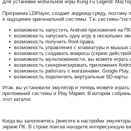
Для установки мобильной игры Kung Fu Legend: Мастер
Программа LDPlayer, создает андроид-среду, поэтому 
и ощущение оригинальной системы. Т.е. системы-"гостя
возможность запустить Android-приложения на ПК
возможность запускать одну игру в нескольких окн
возможность получить Root-права;
возможность управления с клавиатуры и мышью а
возможность создавать макросы (серию действий
возможность мультиоконности, вы можете играть 
возможность синхронизировать приложения Andro
возможность работать с магазинами: Google Play,
возможность подключить виртуальные SD-карты.
Итак, вы установили эмулятор и теперь можете играть 
приложений системы и Play Маркет. В котором собраны
этот каталог.
Когда вы залогинетесь (внесете в настройки эмулятор
экране ПК. В строке поиска находите интересующую ва