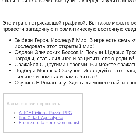
силы. Пришло время выступить вперед, изучить искус
Это игра с потрясающей графикой. Вы также можете ох
провести загадочную и романтическую восточную свад
Выбери Героя, Исследуй Мир. В игре есть семь 
исследовать этот открытый мир!
Одолей Эпических Боссов И Получи Щедрые Троф
награды, стать сильнее и защитить свою родину!
Сражайся С Другими Героями. Вы можете сражатьс
Подбери Мощных Скакунов. Исследуйте этот загад
сильнее и помогали вам в битвах!
Окунись В Романтику. Здесь вы можете найти сво
Вас может заинтересовать:
ALICE Fiction - Puzzle RPG
Bad 2 Bad: Apocalypse
From Zero to Hero: Communist