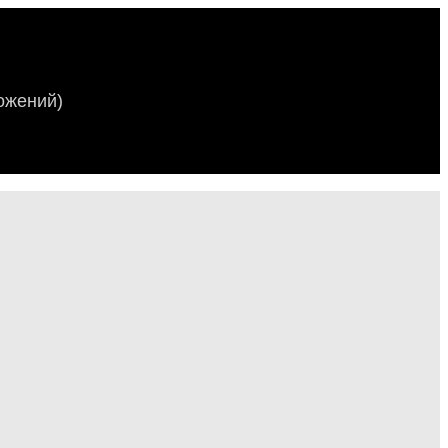
ожений)