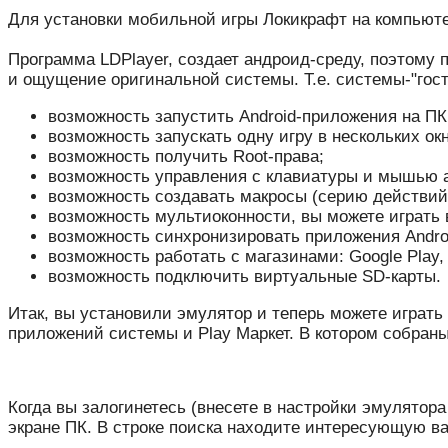
Для установки мобильной игры Локикрафт на компьютер
Программа LDPlayer, создает андроид-среду, поэтому 
и ощущение оригинальной системы. Т.е. системы-"гостя
возможность запустить Android-приложения на ПК
возможность запускать одну игру в нескольких окн
возможность получить Root-права;
возможность управления с клавиатуры и мышью а
возможность создавать макросы (серию действий
возможность мультиоконности, вы можете играть 
возможность синхронизировать приложения Andro
возможность работать с магазинами: Google Play,
возможность подключить виртуальные SD-карты.
Итак, вы установили эмулятор и теперь можете играть 
приложений системы и Play Маркет. В котором собраны
Когда вы залогинетесь (внесете в настройки эмулятор
экране ПК. В строке поиска находите интересующую ва