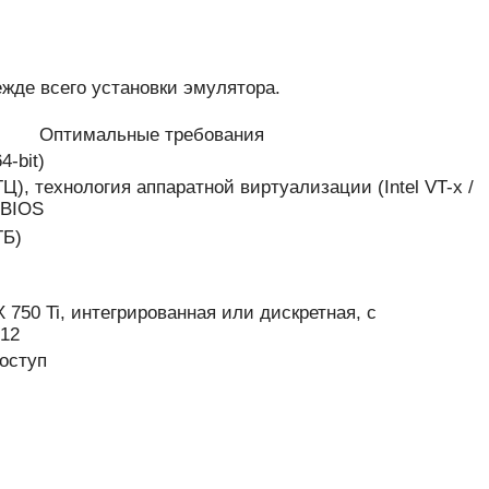
жде всего установки эмулятора.
Оптимальные требования
4-bit)
ГГЦ), технология аппаратной виртуализации (Intel VT-x /
 BIOS
ГБ)
 750 Ti, интегрированная или дискретная, с
 12
оступ