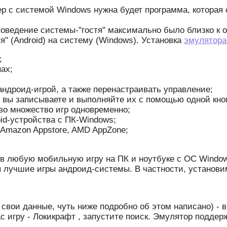
 с системой Windows нужна будет программа, которая с
поведение системы-"гостя" максимально было близко к 
" (Android) на систему (Windows). Установка
эмулятора
;
ах;
ндроид-игрой, а также перенастраивать управление;
 вы записываете и выполняйте их с помощью одной кноп
во множество игр одновременно;
id-устройства с ПК-Windows;
 Amazon Appstore, AMD AppZone;
в любую мобильную игру на ПК и ноутбуке с ОС Windows 
 лучшие игры андроид-системы. В частности, установим
а свои данные, чуть ниже подробно об этом написано) -
с игру - Локикрафт , запустите поиск. Эмулятор подде