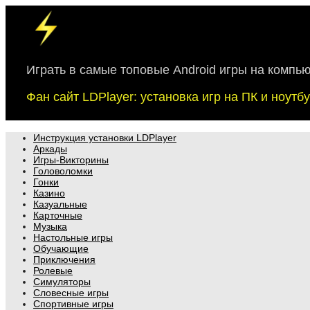
Skip
to
content
Играть в самые топовые Android игры на компь
Фан сайт LDPlayer: установка игр на ПК и ноут
Инструкция установки LDPlayer
Аркады
Игры-Викторины
Головоломки
Гонки
Казино
Казуальные
Карточные
Музыка
Настольные игры
Обучающие
Приключения
Ролевые
Симуляторы
Словесные игры
Спортивные игры