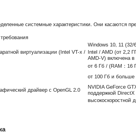
еделенные системные характеристики. Они касаются пре
требования
Windows 10, 11 (32/6
паратной виртуализации (Intel VT-x /
Intel / AMD (от 2,2 
AMD-V) включена в
от 6 Гб / (RAM：16 
от 100 Гб и больше
NVIDIA GeForce GTX
 Графический драйвер с OpenGL 2.0
поддержкой DirectX
высокоскоростной д
ка