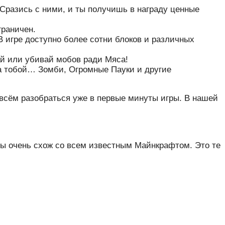
Сразись с ними, и ты получишь в награду ценные
граничен.
 игре доступно более сотни блоков и различных
ай или убивай мобов ради Мяса!
за тобой… Зомби, Огромные Пауки и другие
всём разобраться уже в первые минуты игры. В нашей
вы очень схож со всем известным Майнкрафтом. Это те