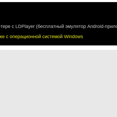
ютере с LDPlayer (бесплатный эмулятор Android-прил
буке с операционной системой Windows