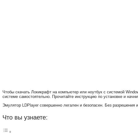
Чтобы скачать Локикрафт на компьютер или ноутбук с системой Windo
системе самостоятельно. Прочитайте инструкцию по установке и начни
Эмулятор LDPlayer совершенно легален и безопасен. Без разрешения и
Что вы узнаете: