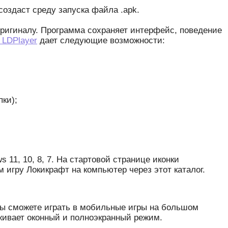
оздаст среду запуска файла .apk.
оригиналу. Программа сохраняет интерфейс, поведение
 LDPlayer
дает следующие возможности:
ки);
11, 10, 8, 7. На стартовой странице иконки
 игру Локикрафт на компьютер через этот каталог.
 вы сможете играть в мобильные игры на большом
рживает оконный и полноэкранный режим.