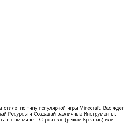
стиле, по типу популярной игры Minecraft. Вас ждет
ывай Ресурсы и Создавай различные Инструменты,
ь в этом мире – Строитель (режим Креатив) или