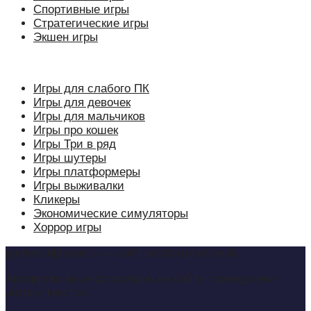
Спортивные игры
Стратегические игры
Экшен игры
Игры для слабого ПК
Игры для девочек
Игры для мальчиков
Игры про кошек
Игры Три в ряд
Игры шутеры
Игры платформеры
Игры выживалки
Кликеры
Экономические симуляторы
Хоррор игры
games-ldplayer.ru — сайт неофициальный.
Авторство на информацию на сайте принадлежит
автору текстов.