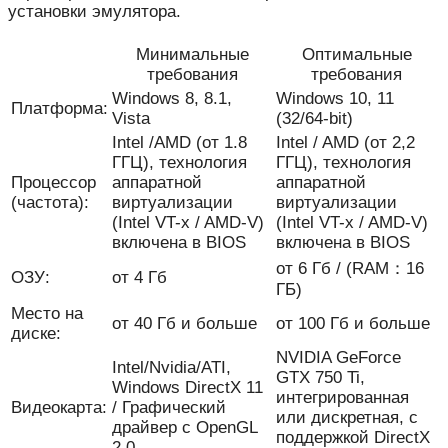
установки эмулятора.
Минимальные
Оптимальные
требования
требования
Windows 8, 8.1,
Windows 10, 11
Платформа:
Vista
(32/64-bit)
Intel /AMD (от 1.8
Intel / AMD (от 2,2
ГГЦ), технология
ГГЦ), технология
Процессор
аппаратной
аппаратной
(частота):
виртуализации
виртуализации
(Intel VT-x / AMD-V)
(Intel VT-x / AMD-V)
включена в BIOS
включена в BIOS
от 6 Гб / (RAM：16
ОЗУ:
от 4 Гб
ГБ)
Место на
от 40 Гб и больше
от 100 Гб и больше
диске:
NVIDIA GeForce
Intel/Nvidia/ATI,
GTX 750 Ti,
Windows DirectX 11
интегрированная
Видеокарта:
/ Графический
или дискретная, с
драйвер с OpenGL
поддержкой DirectX
2.0