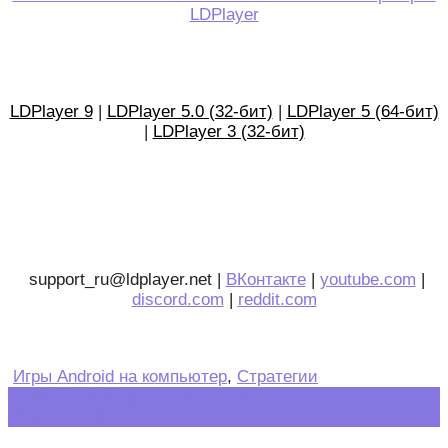
LDPlayer
LDPlayer 9
|
LDPlayer 5.0 (32-бит)
|
LDPlayer 5 (64-бит)
|
LDPlayer 3 (32-бит)
support_ru@ldplayer.net |
ВКонтакте
|
youtube.com
|
discord.com
|
reddit.com
Игры Android на компьютер
,
Стратегии
Post
←
Mini Golf King — игра по сети
Clash Royale
→
navigation