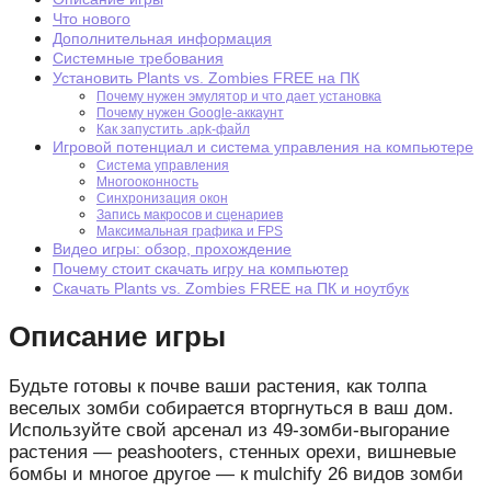
Что нового
Дополнительная информация
Системные требования
Установить Plants vs. Zombies FREE на ПК
Почему нужен эмулятор и что дает установка
Почему нужен Google-аккаунт
Как запустить .apk-файл
Игровой потенциал и система управления на компьютере
Система управления
Многооконность
Синхронизация окон
Запись макросов и сценариев
Максимальная графика и FPS
Видео игры: обзор, прохождение
Почему стоит скачать игру на компьютер
Скачать Plants vs. Zombies FREE на ПК и ноутбук
Описание игры
Будьте готовы к почве ваши растения, как толпа
веселых зомби собирается вторгнуться в ваш дом.
Используйте свой арсенал из 49-зомби-выгорание
растения — peashooters, стенных орехи, вишневые
бомбы и многое другое — к mulchify 26 видов зомби