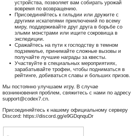
устройства, позволяет вам собирать урожай
вовремя по возвращению.
Присоединяйтесь к гильдии или дружите с
другими искателями приключений по всему
миру, поддерживайте друг друга в борьбе со
злыми монстрами или ищите сокровища в
экспедиции.
Сражайтесь на пути к господству в темном
подземелье, принимайте сложные вызовы и
получайте лучшие награды за квесты.
Участвуйте в специальных мероприятиях,
зарабатывайте трофеи, чтобы подниматься в
рейтинге, добиваться славы и больших призов.
Мы постоянно улучшаем игру. В случае
возникновения проблем, свяжитесь с нами по адресу
support@codex7.cn.
Присоединяйтесь к нашему официальному серверу
Discord: https://discord.gg/e9GDqnquDr