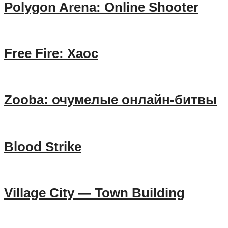
Polygon Arena: Online Shooter
Free Fire: Хаос
Zooba: очумелые онлайн-битвы
Blood Strike
Village City — Town Building