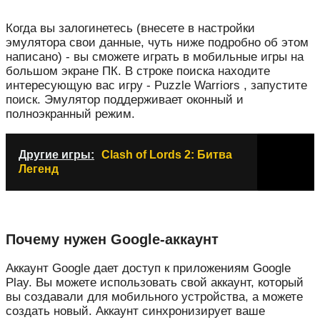
Когда вы залогинетесь (внесете в настройки
эмулятора свои данные, чуть ниже подробно об этом
написано) - вы сможете играть в мобильные игры на
большом экране ПК. В строке поиска находите
интересующую вас игру - Puzzle Warriors , запустите
поиск. Эмулятор поддерживает оконный и
полноэкранный режим.
Другие игры:
Clash of Lords 2: Битва
Легенд
Почему нужен Google-аккаунт
Аккаунт Google дает доступ к приложениям Google
Play. Вы можете использовать свой аккаунт, который
вы создавали для мобильного устройства, а можете
создать новый. Аккаунт синхронизирует ваше