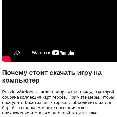
Почему стоит скачать игру на
компьютер
Puzzle Warriors — игра в жанре «три в ряд», в которой
собрана коллекция карт героев. Примите меры, чтобы
пробудить бесстрашных героев и объединить их для
борьбы со злом. Начните свое эпическое
приключение и станьте легендой этой загадки.