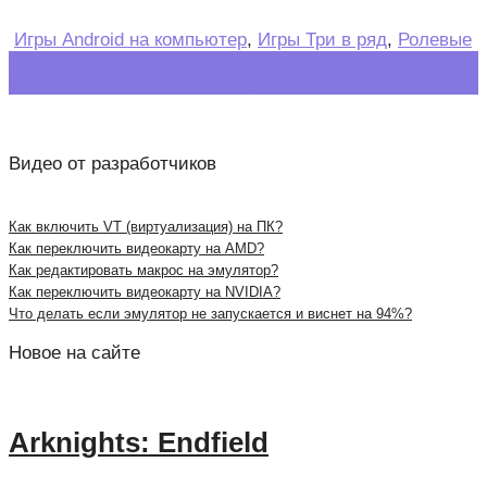
Игры Android на компьютер
,
Игры Три в ряд
,
Ролевые
Post
←
Lily’s Garden
Shadow of Death 2: боевая душа
→
navigation
Видео от разработчиков
Как включить VT (виртуализация) на ПК?
Как переключить видеокарту на AMD?
Как редактировать макрос на эмулятор?
Как переключить видеокарту на NVIDIA?
Что делать если эмулятор не запускается и виснет на 94%?
Новое на сайте
Arknights: Endfield