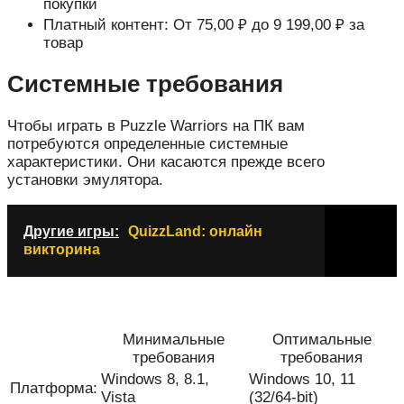
покупки
Платный контент: От 75,00 ₽ до 9 199,00 ₽ за
товар
Системные требования
Чтобы играть в Puzzle Warriors на ПК вам
потребуются определенные системные
характеристики. Они касаются прежде всего
установки эмулятора.
Другие игры:
QuizzLand: онлайн
викторина
Минимальные
Оптимальные
требования
требования
Windows 8, 8.1,
Windows 10, 11
Платформа:
Vista
(32/64-bit)