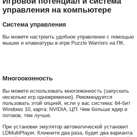
Игровой потенциал и система
управления на компьютере
Система управления
Вы можете настроить удобное управление с помощью
мышки и клавиатуры в игре Puzzle Warriors на ПК.
Многооконность
Вы можете использовать многооконность (запускать
несколько игр одновременно). Рекомендуется
пользовать этой опцией, если у вас система: 64-бит
Windows 10, карта: NVIDIA, ЦП: Чем больше ядер и
потоков, тем лучше.
При установки эмулятор автоматической установит
LDMultiPlayer. Кликните два раза, будет два варианта: