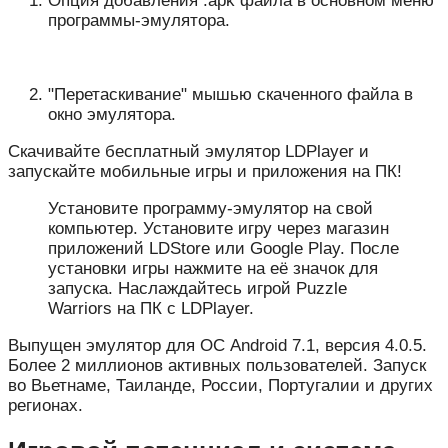
Опция добавления .apk файла в основном меню
программы-эмулятора.
"Перетаскивание" мышью скаченного файла в
окно эмулятора.
Скачивайте бесплатный эмулятор LDPlayer и
запускайте мобильные игры и приложения на ПК!
Установите программу-эмулятор на свой
компьютер. Установите игру через магазин
приложений LDStore или Google Play. После
установки игры нажмите на её значок для
запуска. Наслаждайтесь игрой Puzzle
Warriors на ПК с LDPlayer.
Выпущен эмулятор для ОС Android 7.1, версия 4.0.5.
Более 2 миллионов активных пользователей. Запуск
во Вьетнаме, Таиланде, России, Португалии и других
регионах.