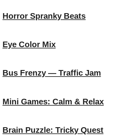
Horror Spranky Beats
Eye Color Mix
Bus Frenzy — Traffic Jam
Mini Games: Calm & Relax
Brain Puzzle: Tricky Quest