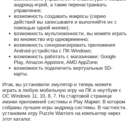
андроид-игрой, а также перенастраивать
управление;
возможность создавать макросы (серию
действий вы записываете и выполняйте их с
помощью одной кнопки);
возможность мультиоконности, вы можете играть
во множество игр одновременно;
возможность синхронизировать приложения
Android-устройства с ПК-Windows;
возможность работать с магазинами: Google
Play, Amazon Appstore, AMD AppZone;
возможность подключить виртуальные SD-
карты.
Итак, вы установили эмулятор и теперь можете
играть в любую мобильную игру на ПК и ноутбуке с
ОС Windows 11, 10, 8, 7. На стартовой странице
иконки приложений системы и Play Маркет. В котором
собраны лучшие игры андроид-системы. В частности,
установим игру Puzzle Warriors на компьютер через
этот каталог.