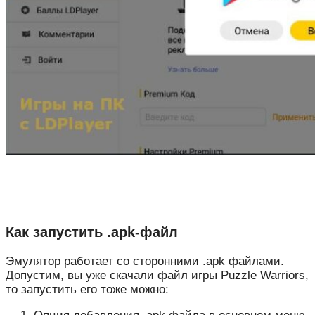
Как запустить .apk-файл
Эмулятор работает со сторонними .apk файлами.
Допустим, вы уже скачали файл игры Puzzle Warriors,
то запустить его тоже можно: