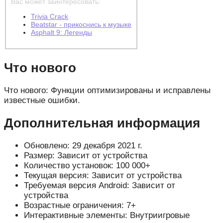
Вас может заинтересовать:
Trivia Crack
Beatstar - прикоснись к музыке
Asphalt 9: Легенды
Что нового
Что нового: Функции оптимизированы и исправлены
известные ошибки.
Дополнительная информация
Обновлено: 29 декабря 2021 г.
Размер: Зависит от устройства
Количество установок: 100 000+
Текущая версия: Зависит от устройства
Требуемая версия Android: Зависит от
устройства
Возрастные ограничения: 7+
Интерактивные элементы: Внутриигровые