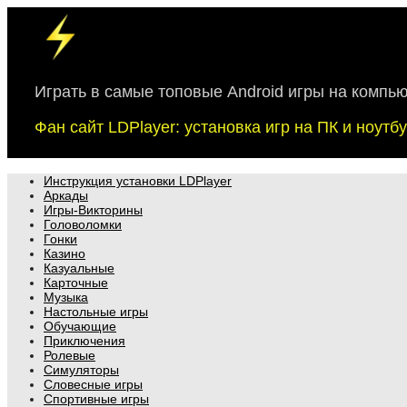
Skip
to
content
Играть в самые топовые Android игры на компь
Фан сайт LDPlayer: установка игр на ПК и ноут
Инструкция установки LDPlayer
Аркады
Игры-Викторины
Головоломки
Гонки
Казино
Казуальные
Карточные
Музыка
Настольные игры
Обучающие
Приключения
Ролевые
Симуляторы
Словесные игры
Спортивные игры