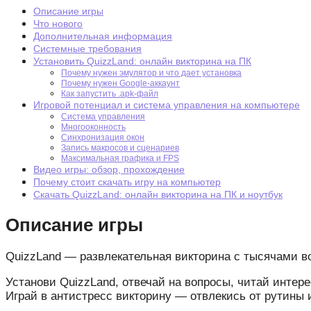
Описание игры
Что нового
Дополнительная информация
Системные требования
Установить QuizzLand: онлайн викторина на ПК
Почему нужен эмулятор и что дает установка
Почему нужен Google-аккаунт
Как запустить .apk-файл
Игровой потенциал и система управления на компьютере
Система управления
Многооконность
Синхронизация окон
Запись макросов и сценариев
Максимальная графика и FPS
Видео игры: обзор, прохождение
Почему стоит скачать игру на компьютер
Скачать QuizzLand: онлайн викторина на ПК и ноутбук
Описание игры
QuizzLand — развлекательная викторина с тысячами во
Установи QuizzLand, отвечай на вопросы, читай интер
Играй в антистресс викторину — отвлекись от рутины 