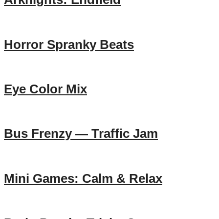
Horror Spranky Beats
Eye Color Mix
Bus Frenzy — Traffic Jam
Mini Games: Calm & Relax