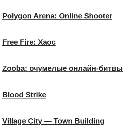
Polygon Arena: Online Shooter
Free Fire: Хаос
Zooba: очумелые онлайн-битвы
Blood Strike
Village City — Town Building