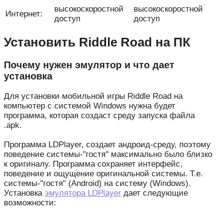
высокоскоростной
высокоскоростной
Интернет:
доступ
доступ
Установить Riddle Road на ПК
Почему нужен эмулятор и что дает
установка
Для установки мобильной игры Riddle Road на
компьютер с системой Windows нужна будет
программа, которая создаст среду запуска файла
.apk.
Программа LDPlayer, создает андроид-среду, поэтому
поведение системы-"гостя" максимально было близко
к оригиналу. Программа сохраняет интерфейс,
поведение и ощущение оригинальной системы. Т.е.
системы-"гостя" (Android) на систему (Windows).
Установка
эмулятора LDPlayer
дает следующие
возможности: