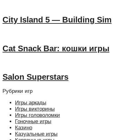
City Island 5 — Building Sim
Cat Snack Bar: кошки игры
Salon Superstars
Рубрики игр
Игры аркады
Игры викторины
Игры головоломки
Гоночные игры
Казино
Казуальные игры