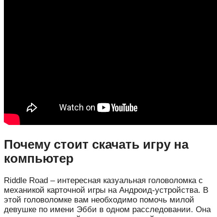
Почему стоит скачать игру на
компьютер
Riddle Road – интересная казуальная головоломка с
механикой карточной игры на Андроид-устройства. В
этой головоломке вам необходимо помочь милой
девушке по имени Эбби в одном расследовании. Она