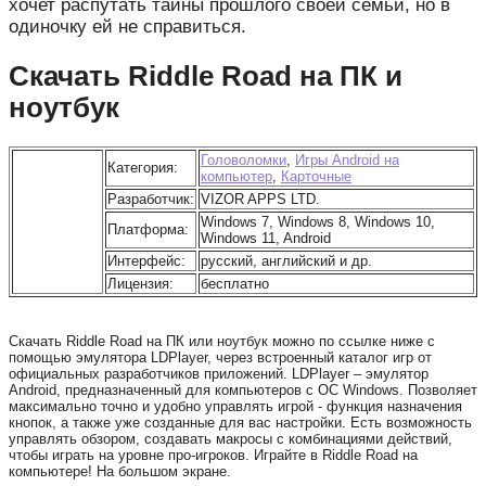
хочет распутать тайны прошлого своей семьи, но в
одиночку ей не справиться.
Скачать Riddle Road на ПК и
ноутбук
Головоломки
,
Игры Android на
Категория:
компьютер
,
Карточные
Разработчик:
VIZOR APPS LTD.
Windows 7, Windows 8, Windows 10,
Платформа:
Windows 11, Android
Интерфейс:
русский, английский и др.
Лицензия:
бесплатно
Скачать Riddle Road на ПК или ноутбук можно по ссылке ниже с
помощью эмулятора LDPlayer, через встроенный каталог игр от
официальных разработчиков приложений. LDPlayer – эмулятор
Android, предназначенный для компьютеров с ОС Windows. Позволяет
максимально точно и удобно управлять игрой - функция назначения
кнопок, а также уже созданные для вас настройки. Есть возможность
управлять обзором, создавать макросы с комбинациями действий,
чтобы играть на уровне про-игроков. Играйте в Riddle Road на
компьютере! На большом экране.