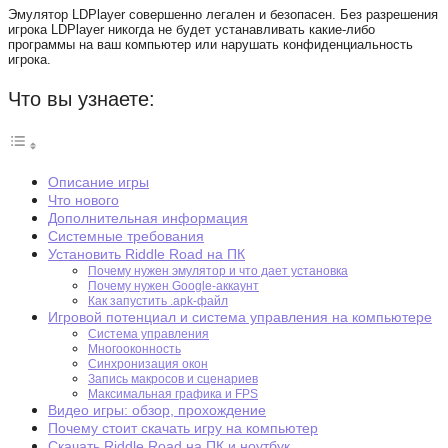
Эмулятор LDPlayer совершенно легален и безопасен. Без разрешения
игрока LDPlayer никогда не будет устанавливать какие-либо
программы на ваш компьютер или нарушать конфиденциальность
игрока.
Что вы узнаете:
Описание игры
Что нового
Дополнительная информация
Системные требования
Установить Riddle Road на ПК
Почему нужен эмулятор и что дает установка
Почему нужен Google-аккаунт
Как запустить .apk-файл
Игровой потенциал и система управления на компьютере
Система управления
Многооконность
Синхронизация окон
Запись макросов и сценариев
Максимальная графика и FPS
Видео игры: обзор, прохождение
Почему стоит скачать игру на компьютер
Скачать Riddle Road на ПК и ноутбук