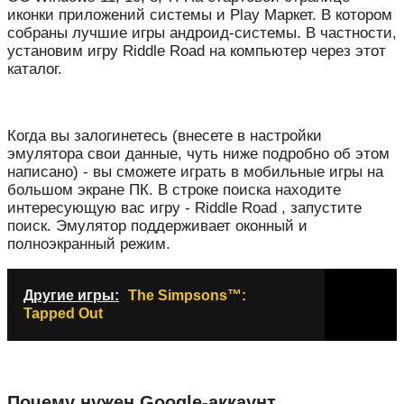
иконки приложений системы и Play Маркет. В котором
собраны лучшие игры андроид-системы. В частности,
установим игру Riddle Road на компьютер через этот
каталог.
Когда вы залогинетесь (внесете в настройки
эмулятора свои данные, чуть ниже подробно об этом
написано) - вы сможете играть в мобильные игры на
большом экране ПК. В строке поиска находите
интересующую вас игру - Riddle Road , запустите
поиск. Эмулятор поддерживает оконный и
полноэкранный режим.
Другие игры:
The Simpsons™:
Tapped Out
Почему нужен Google-аккаунт