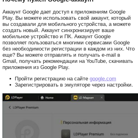
Аккаунт Google дает доступ к приложениям Google
Play. Вы можете использовать свой аккаунт, который
вы создавали для мобильного устройства, а можете
создать новый. Аккаунт синхронизирует ваше
мобильное устройство и ПК. Аккаунт Google
позволяет пользоваться многими сервисами Google
без необходимости регистрации в каждом из них. Что
еще? Вы можете отправлять и получать e-mail в
Gmail, получать рекомендации на YouTube, скачивать
приложения из Google Play.
Пройти регистрацию на сайте
google.com
Зарегистрировать в эмуляторе через настройки.