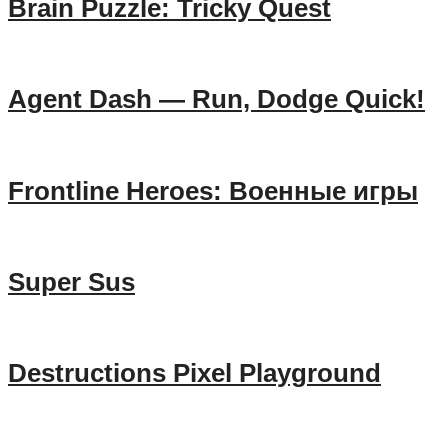
Brain Puzzle: Tricky Quest
Agent Dash — Run, Dodge Quick!
Frontline Heroes: Военные игры
Super Sus
Destructions Pixel Playground