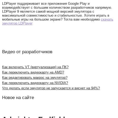
LDPlayer поддерживает все приложения Google Play и
взаимодействует с большим количеством разработчиков напрямую.
LDPlayer 9 является самой мощной версией эмулятора с
максимальной совместимостью и стабильностью. Хотите играть в
мобильные игры на большом экране? Тогла вам необходимо
скачать
эмулятор LDPlayer
Видео от разработчиков
Как включить VT (виртуализация) на ПК?
Как переключить видеокарту на AMD?
Как редактировать макрос на эмулятор?
Как переключить видеокарту на NVIDIA?
Что делать если эмулятор не запускается и виснет на 94%?
Новое на сайте