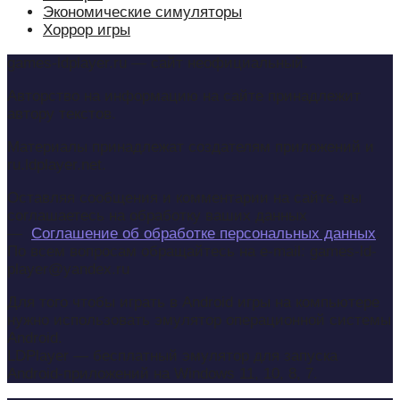
Экономические симуляторы
Хоррор игры
games-ldplayer.ru — сайт неофициальный.
Авторство на информацию на сайте принадлежит
автору текстов.
Материалы принадлежат создателям приложений и
ru.ldplayer.net.
Оставляя сообщения и комментарии на сайте, вы
соглашаетесь на обработку ваших данных
—
Соглашение об обработке персональных данных
.
По всем вопросам обращайтесь на e-mail: games-ld-
player@yandex.ru
Для того чтобы играть в Android игры на компьютере
нужно использовать эмулятор операционной системы
Android.
LDPlayer — бесплатный эмулятор для запуска
Android-приложений на Windows 11, 10, 8, 7.