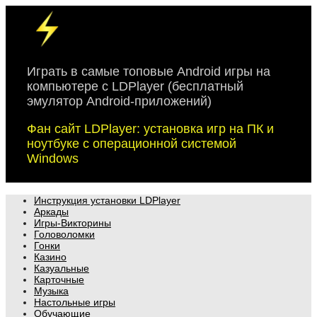
Skip
to
content
Играть в самые топовые Android игры на
компьютере с LDPlayer (бесплатный
эмулятор Android-приложений)
Фан сайт LDPlayer: установка игр на ПК и
ноутбуке с операционной системой
Windows
Инструкция установки LDPlayer
Аркады
Игры-Викторины
Головоломки
Гонки
Казино
Казуальные
Карточные
Музыка
Настольные игры
Обучающие