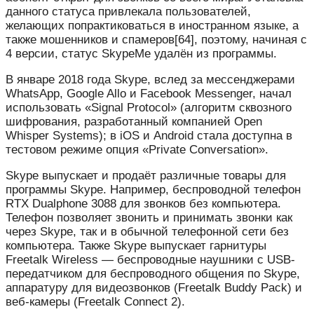
данного статуса привлекала пользователей,
желающих попрактиковаться в иностранном языке, а
также мошенников и спамеров[64], поэтому, начиная с
4 версии, статус SkypeMe удалён из программы.
В январе 2018 года Skype, вслед за мессенджерами
WhatsApp, Google Allo и Facebook Messenger, начал
использовать «Signal Protocol» (алгоритм сквозного
шифрования, разработанный компанией Open
Whisper Systems); в iOS и Android стала доступна в
тестовом режиме опция «Private Conversation».
Skype выпускает и продаёт различные товары для
программы Skype. Например, беспроводной телефон
RTX Dualphone 3088 для звонков без компьютера.
Телефон позволяет звонить и принимать звонки как
через Skype, так и в обычной телефонной сети без
компьютера. Также Skype выпускает гарнитуры
Freetalk Wireless — беспроводные наушники с USB-
передатчиком для беспроводного общения по Skype,
аппаратуру для видеозвонков (Freetalk Buddy Pack) и
веб-камеры (Freetalk Connect 2).