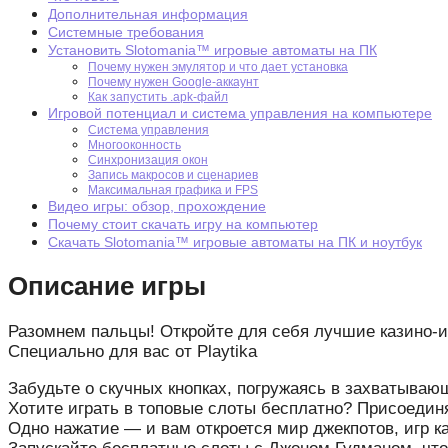
Дополнительная информация
Системные требования
Установить Slotomania™ игровые автоматы на ПК
Почему нужен эмулятор и что дает установка
Почему нужен Google-аккаунт
Как запустить .apk-файл
Игровой потенциал и система управления на компьютере
Система управления
Многооконность
Синхронизация окон
Запись макросов и сценариев
Максимальная графика и FPS
Видео игры: обзор, прохождение
Почему стоит скачать игру на компьютер
Скачать Slotomania™ игровые автоматы на ПК и ноутбук
Описание игры
Разомнем пальцы! Откройте для себя лучшие казино-
Специально для вас от Playtika
Забудьте о скучных кнопках, погружаясь в захватыва
Хотите играть в топовые слоты бесплатно? Присоединя
Одно нажатие — и вам откроется мир джекпотов, игр ка