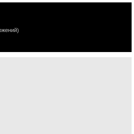
ожений)