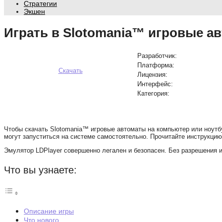
Стратегии
Экшен
Играть в Slotomania™ игровые а
Разработчик:
Платформа:
Скачать
Лицензия:
Интерфейс:
Категория:
Чтобы скачать Slotomania™ игровые автоматы на компьютер или ноутб
могут запуститься на системе самостоятельно. Прочитайте инструкцию
Эмулятор LDPlayer совершенно легален и безопасен. Без разрешения и
Что вы узнаете:
Описание игры
Что нового