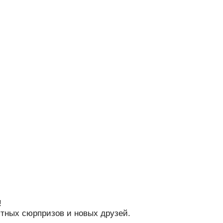
!
ятных сюрпризов и новых друзей.