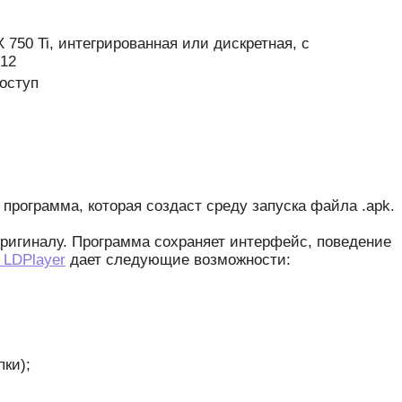
 750 Ti, интегрированная или дискретная, с
 12
оступ
программа, которая создаст среду запуска файла .apk.
оригиналу. Программа сохраняет интерфейс, поведение
 LDPlayer
дает следующие возможности:
ки);