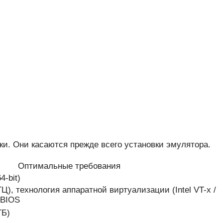
и. Они касаются прежде всего установки эмулятора.
Оптимальные требования
4-bit)
ГГЦ), технология аппаратной виртуализации (Intel VT-x /
 BIOS
ГБ)