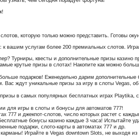
бы узнать, чем сегодня порадует фортуна!
к!
лотов, которую только можно представить. Готовы окун
ас: к вашим услугам более 200 премиальных слотов. Иг
ер? Турниры, квесты и дополнительные призы казино п
амые крутые призы в слотах! Накопите как можно боль
 больше подарков! Еженедельно дарим дополнительные 
ом. Вас ждут уникальные призы за игру в слоты Vegas, 
призы в самых популярных бесплатных играх Playtika, ср
и для игры в слоты и бонусы для автоматов 777!
тах 777 и джекпот-слотов, число которых растет с кажд
бесплатные бонусы казино каждые 3 часа! Испытайте уд
венные подарки, слото-карты в автоматах 777 и др.
карманы! Играйте в Vegas downtown Slots, не выходя из