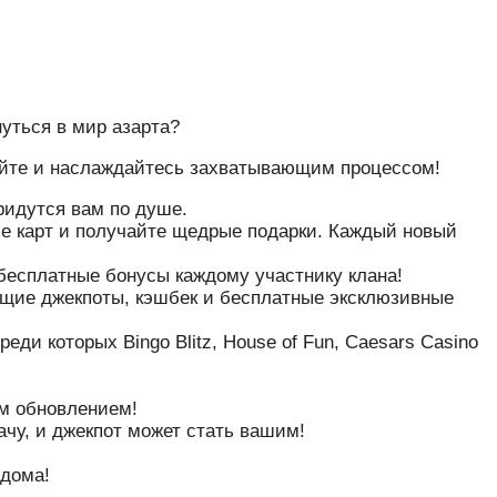
уться в мир азарта?
райте и наслаждайтесь захватывающим процессом!
ридутся вам по душе.
ше карт и получайте щедрые подарки. Каждый новый
бесплатные бонусы каждому участнику клана!
общие джекпоты, кэшбек и бесплатные эксклюзивные
еди которых Bingo Blitz, House of Fun, Caesars Casino
ым обновлением!
ачу, и джекпот может стать вашим!
 дома!