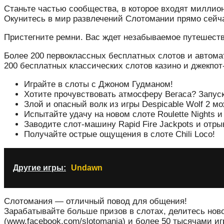
Станьте частью сообщества, в которое входят миллио
Окунитесь в мир развлечений Слотомании прямо сейча
Пристегните ремни. Вас ждет незабываемое путешестви
Более 200 первоклассных бесплатных слотов и автома
200 бесплатных классических слотов казино и джекпот-
Играйте в слоты с Джоном Гудманом!
Хотите прочувствовать атмосферу Вегаса? Запус
Злой и опасный волк из игры Despicable Wolf 2 мо
Испытайте удачу на новом слоте Roulette Nights и
Заводите слот-машину Rapid Fire Jackpots и отры
Получайте острые ощущения в слоте Chili Loco!
Другие игры:
Undawn
Слотомания — отличный повод для общения!
Зарабатывайте больше призов в слотах, делитесь нов
(www.facebook.com/slotomania) и более 50 тысячами иг