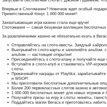
Запускайте бесплатные слоты c Джоном Гудманом, что
Впервые в Слотомании? Новичков ждет особый подаро
Приветственный бонус 1 000 000 монет!
Захватывающая игра казино стала еще круче!
Слотомания — самая безумная коллекция бесплатных с
За развлечениями казино не обязательно ехать в Вег
Отправляйтесь на слото-квесты. Заядлый хайролл
Выигрывайте слото-карты и заполняйте альбом: с
альбом — настоящее открытие!
Присоединяйтесь к слото-клану и получайте еще
Вступайте в слото-клуб и становитесь VIP-игрок
слоты.
Прокачивайте награды от Playtika: зарабатывайте 
и WSOP!
Мы приготовили бесплатные дополнительные опци
Более 200 первоклассных слотов казино в автома
1 000 000 бесплатных монет для новых игроков и 
Получайте призы за игру в слоты: монеты, таинст
Поддайтесь магии Вегаса и приготовьтесь набить 