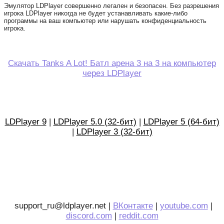
Эмулятор LDPlayer совершенно легален и безопасен. Без разрешения
игрока LDPlayer никогда не будет устанавливать какие-либо
программы на ваш компьютер или нарушать конфиденциальность
игрока.
Скачать Tanks A Lot! Батл арена 3 на 3 на компьютер
через LDPlayer
LDPlayer 9
|
LDPlayer 5.0 (32-бит)
|
LDPlayer 5 (64-бит)
|
LDPlayer 3 (32-бит)
support_ru@ldplayer.net |
ВКонтакте
|
youtube.com
|
discord.com
|
reddit.com