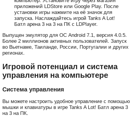
компьютер. Установите игру через магазин
приложений LDStore или Google Play. После
установки игры нажмите на её значок для
запуска. Наслаждайтесь игрой Tanks A Lot!
Батл арена 3 на 3 на ПК с LDPlayer.
Выпущен эмулятор для ОС Android 7.1, версия 4.0.5.
Более 2 миллионов активных пользователей. Запуск
во Вьетнаме, Таиланде, России, Португалии и других
регионах.
Игровой потенциал и система
управления на компьютере
Система управления
Вы можете настроить удобное управление с помощью
мышки и клавиатуры в игре Tanks A Lot! Батл арена 3
на 3 на ПК.