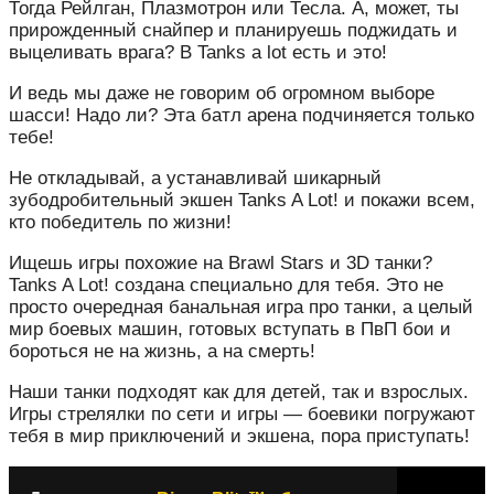
Тогда Рейлган, Плазмотрон или Тесла. А, может, ты
прирожденный снайпер и планируешь поджидать и
выцеливать врага? В Tanks a lot есть и это!
И ведь мы даже не говорим об огромном выборе
шасси! Надо ли? Эта батл арена подчиняется только
тебе!
Не откладывай, а устанавливай шикарный
зубодробительный экшен Tanks A Lot! и покажи всем,
кто победитель по жизни!
Ищешь игры похожие на Brawl Stars и 3D танки?
Tanks A Lot! создана специально для тебя. Это не
просто очередная банальная игра про танки, а целый
мир боевых машин, готовых вступать в ПвП бои и
бороться не на жизнь, а на смерть!
Наши танки подходят как для детей, так и взрослых.
Игры стрелялки по сети и игры — боевики погружают
тебя в мир приключений и экшена, пора приступать!