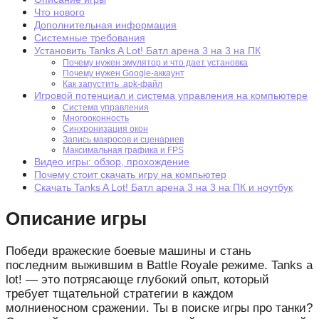
Что нового
Дополнительная информация
Системные требования
Установить Tanks A Lot! Батл арена 3 на 3 на ПК
Почему нужен эмулятор и что дает установка
Почему нужен Google-аккаунт
Как запустить .apk-файл
Игровой потенциал и система управления на компьютере
Система управления
Многооконность
Синхронизация окон
Запись макросов и сценариев
Максимальная графика и FPS
Видео игры: обзор, прохождение
Почему стоит скачать игру на компьютер
Скачать Tanks A Lot! Батл арена 3 на 3 на ПК и ноутбук
Описание игры
Победи вражеские боевые машины и стань
последним выжившим в Battle Royale режиме. Tanks a
lot! — это потрясающе глубокий опыт, который
требует тщательной стратегии в каждом
молниеносном сражении. Ты в поиске игры про танки?