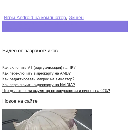
Игры Android на компьютер
,
Экшен
Post
←
CATS: Crash Arena Turbo Stars
Hills of Steel
→
navigation
Видео от разработчиков
Как включить VT (виртуализация) на ПК?
Как переключить видеокарту на AMD?
Как редактировать макрос на эмулятор?
Как переключить видеокарту на NVIDIA?
Что делать если эмулятор не запускается и виснет на 94%?
Новое на сайте