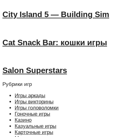
City Island 5 — Building Sim
Cat Snack Bar: кошки игры
Salon Superstars
Рубрики игр
Игры аркады
Игры викторины
Игры головоломки
Гоночные игры
Казино
Казуальные игры
Карточные игры