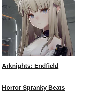
Arknights: Endfield
Horror Spranky Beats