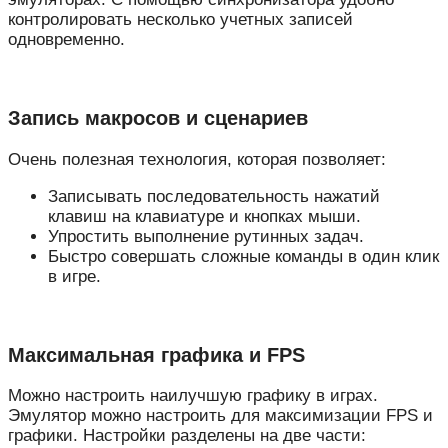
контролировать несколько учетных записей
одновременно.
Запись макросов и сценариев
Очень полезная технология, которая позволяет:
Записывать последовательность нажатий
клавиш на клавиатуре и кнопках мыши.
Упростить выполнение рутинных задач.
Быстро совершать сложные команды в один клик
в игре.
Максимальная графика и FPS
Можно настроить наилучшую графику в играх.
Эмулятор можно настроить для максимизации FPS и
графики. Настройки разделены на две части: