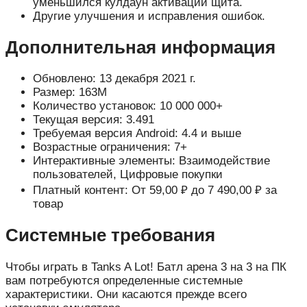
уменьшился кулдаун активации щита.
Другие улучшения и исправления ошибок.
Дополнительная информация
Обновлено: 13 декабря 2021 г.
Размер: 163M
Количество установок: 10 000 000+
Текущая версия: 3.491
Требуемая версия Android: 4.4 и выше
Возрастные ограничения: 7+
Интерактивные элементы: Взаимодействие
пользователей, Цифровые покупки
Платный контент: От 59,00 ₽ до 7 490,00 ₽ за
товар
Системные требования
Чтобы играть в Tanks A Lot! Батл арена 3 на 3 на ПК
вам потребуются определенные системные
характеристики. Они касаются прежде всего