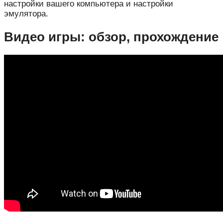
настройки вашего компьютера и настройки
эмулятора.
Видео игры: обзор, прохождение