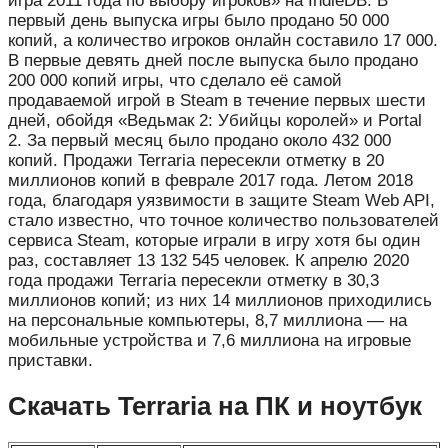
игра 2011 года по выбору игроков» на IndieDB. В
первый день выпуска игры было продано 50 000
копий, а количество игроков онлайн составило 17 000.
В первые девять дней после выпуска было продано
200 000 копий игры, что сделало её самой
продаваемой игрой в Steam в течение первых шести
дней, обойдя «Ведьмак 2: Убийцы королей» и Portal
2. За первый месяц было продано около 432 000
копий. Продажи Terraria пересекли отметку в 20
миллионов копий в феврале 2017 года. Летом 2018
года, благодаря уязвимости в защите Steam Web API,
стало известно, что точное количество пользователей
сервиса Steam, которые играли в игру хотя бы один
раз, составляет 13 132 545 человек. К апрелю 2020
года продажи Terraria пересекли отметку в 30,3
миллионов копий; из них 14 миллионов приходились
на персональные компьютеры, 8,7 миллиона — на
мобильные устройства и 7,6 миллиона на игровые
приставки.
Скачать Terraria на ПК и ноутбук