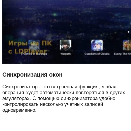
Синхронизация окон
Синхронизатор - это встроенная функция, любая
операция будет автоматически повторяться в других
эмуляторах. С помощью синхронизатора удобно
контролировать несколько учетных записей
одновременно.