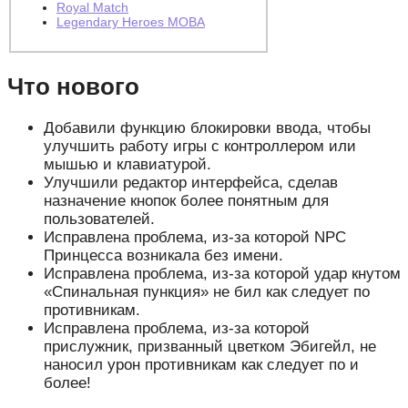
Royal Match
Legendary Heroes MOBA
Что нового
Добавили функцию блокировки ввода, чтобы
улучшить работу игры с контроллером или
мышью и клавиатурой.
Улучшили редактор интерфейса, сделав
назначение кнопок более понятным для
пользователей.
Исправлена проблема, из-за которой NPC
Принцесса возникала без имени.
Исправлена проблема, из-за которой удар кнутом
«Спинальная пункция» не бил как следует по
противникам.
Исправлена проблема, из-за которой
прислужник, призванный цветком Эбигейл, не
наносил урон противникам как следует по и
более!