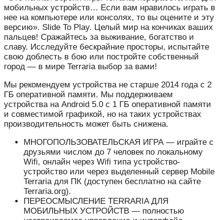
мобильных устройств… Если вам нравилось играть в
нее на компьютере или консолях, то вы оцените и эту
версию». Slide To Play. Целый мир на кончиках ваших
пальцев! Сражайтесь за выживание, богатство и
славу. Исследуйте бескрайние просторы, испытайте
свою доблесть в бою или постройте собственный
город — в мире Terraria выбор за вами!
Мы рекомендуем устройства не старше 2014 года с 2
ГБ оперативной памяти. Мы поддерживаем
устройства на Android 5.0 с 1 ГБ оперативной памяти
и совместимой графикой, но на таких устройствах
производительность может быть снижена.
МНОГОПОЛЬЗОВАТЕЛЬСКАЯ ИГРА — играйте с
друзьями числом до 7 человек по локальному
Wifi, онлайн через Wifi типа устройство-
устройство или через выделенный сервер Mobile
Terraria для ПК (доступен бесплатно на сайте
Terraria.org).
ПЕРЕОСМЫСЛЕНИЕ TERRARIA ДЛЯ
МОБИЛЬНЫХ УСТРОЙСТВ — полностью