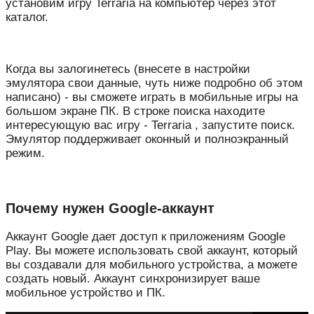
установим игру Terraria на компьютер через этот
каталог.
Когда вы залогинетесь (внесете в настройки
эмулятора свои данные, чуть ниже подробно об этом
написано) - вы сможете играть в мобильные игры на
большом экране ПК. В строке поиска находите
интересующую вас игру - Terraria , запустите поиск.
Эмулятор поддерживает оконный и полноэкранный
режим.
Почему нужен Google-аккаунт
Аккаунт Google дает доступ к приложениям Google
Play. Вы можете использовать свой аккаунт, который
вы создавали для мобильного устройства, а можете
создать новый. Аккаунт синхронизирует ваше
мобильное устройство и ПК.