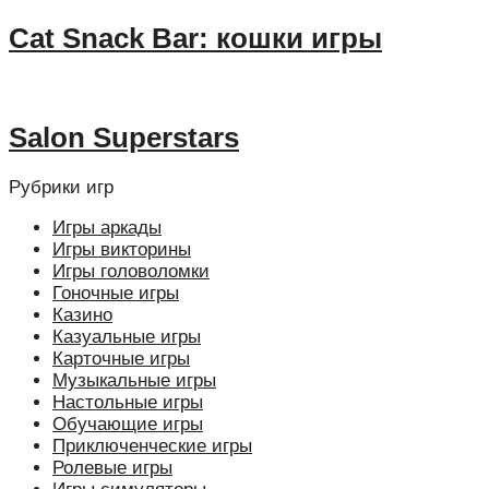
Cat Snack Bar: кошки игры
Salon Superstars
Рубрики игр
Игры аркады
Игры викторины
Игры головоломки
Гоночные игры
Казино
Казуальные игры
Карточные игры
Музыкальные игры
Настольные игры
Обучающие игры
Приключенческие игры
Ролевые игры