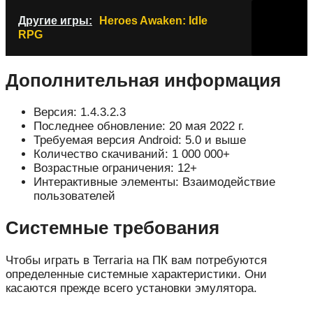
Другие игры:
Heroes Awaken: Idle
RPG
Дополнительная информация
Версия: 1.4.3.2.3
Последнее обновление: 20 мая 2022 г.
Требуемая версия Android: 5.0 и выше
Количество скачиваний: 1 000 000+
Возрастные ограничения: 12+
Интерактивные элементы: Взаимодействие
пользователей
Системные требования
Чтобы играть в Terraria на ПК вам потребуются
определенные системные характеристики. Они
касаются прежде всего установки эмулятора.