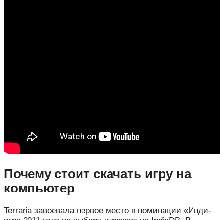
Почему стоит скачать игру на
компьютер
Terraria завоевала первое место в номинации «Инди-