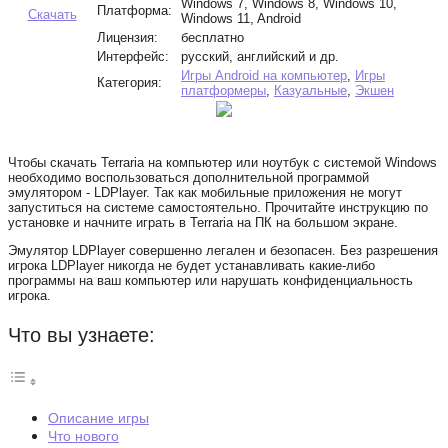
Windows 7, Windows 8, Windows 10,
Платформа:
Скачать
Windows 11, Android
Лицензия:
бесплатно
Интерфейс:
русский, английский и др.
Игры Android на компьютер
,
Игры
Категория:
платформеры
,
Казуальные
,
Экшен
Чтобы скачать Terraria на компьютер или ноутбук с системой Windows
необходимо воспользоваться дополнительной программой
эмулятором - LDPlayer. Так как мобильные приложения не могут
запуститься на системе самостоятельно. Прочитайте инструкцию по
установке и начните играть в Terraria на ПК на большом экране.
Эмулятор LDPlayer совершенно легален и безопасен. Без разрешения
игрока LDPlayer никогда не будет устанавливать какие-либо
программы на ваш компьютер или нарушать конфиденциальность
игрока.
Что вы узнаете:
Описание игры
Что нового