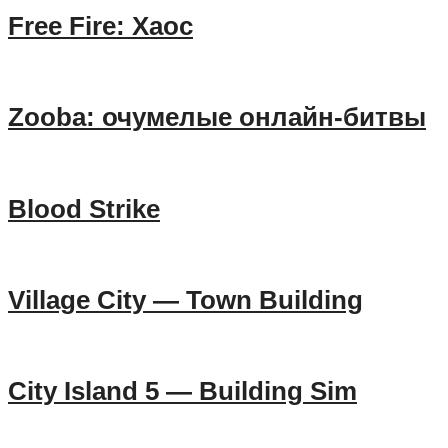
Free Fire: Хаос
Zooba: очумелые онлайн-битвы
Blood Strike
Village City — Town Building
City Island 5 — Building Sim