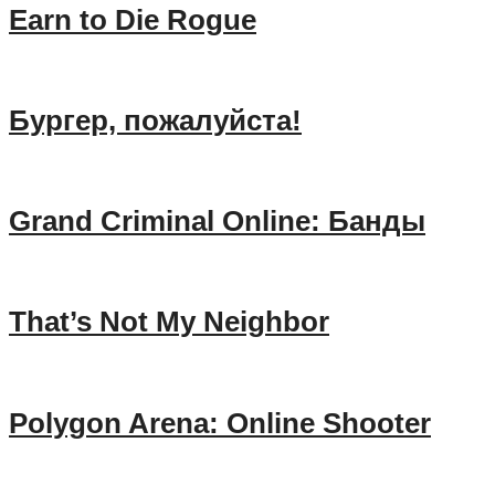
Earn to Die Rogue
Бургер, пожалуйста!
Grand Criminal Online: Банды
That’s Not My Neighbor
Polygon Arena: Online Shooter