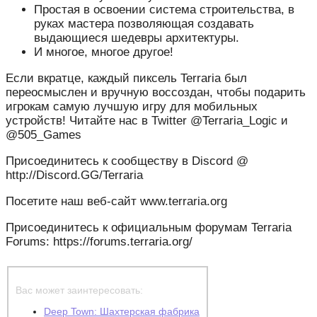
Простая в освоении система строительства, в
руках мастера позволяющая создавать
выдающиеся шедевры архитектуры.
И многое, многое другое!
Если вкратце, каждый пиксель Terraria был
переосмыслен и вручную воссоздан, чтобы подарить
игрокам самую лучшую игру для мобильных
устройств! Читайте нас в Twitter @Terraria_Logic и
@505_Games
Присоединитесь к сообществу в Discord @
http://Discord.GG/Terraria
Посетите наш веб-сайт www.terraria.org
Присоединитесь к официальным форумам Terraria
Forums: https://forums.terraria.org/
Вас может заинтересовать:
Deep Town: Шахтерская фабрика