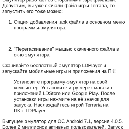
Допустим, вы уже скачали файл игры Terraria, то
запустить его тоже можно:
Опция добавления .apk файла в основном меню
программы-эмулятора.
"Перетаскивание" мышью скаченного файла в
окно эмулятора.
Скачивайте бесплатный эмулятор LDPlayer и
запускайте мобильные игры и приложения на ПК!
Установите программу-эмулятор на свой
компьютер. Установите игру через магазин
приложений LDStore или Google Play. После
установки игры нажмите на её значок для
запуска. Наслаждайтесь игрой Terraria на
ПК с LDPlayer.
Выпущен эмулятор для ОС Android 7.1, версия 4.0.5.
Более 2 миллионов активных пользователей. Запуск