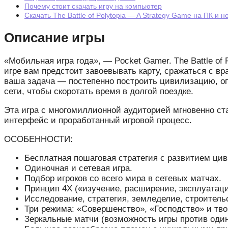
Почему стоит скачать игру на компьютер
Скачать The Battle of Polytopia — A Strategy Game на ПК и н
Описание игры
«Мобильная игра года», — Pocket Gamer. The Battle of
игре вам предстоит завоевывать карту, сражаться с в
ваша задача — постепенно построить цивилизацию, опе
сети, чтобы скоротать время в долгой поездке.
Эта игра с многомиллионной аудиторией мгновенно ста
интерфейс и проработанный игровой процесс.
ОСОБЕННОСТИ:
Бесплатная пошаговая стратегия с развитием ци
Одиночная и сетевая игра.
Подбор игроков со всего мира в сетевых матчах.
Принцип 4X («изучение, расширение, эксплуатаци
Исследование, стратегия, земледелие, строитель
Три режима: «Совершенство», «Господство» и тв
Зеркальные матчи (возможность игры против оди