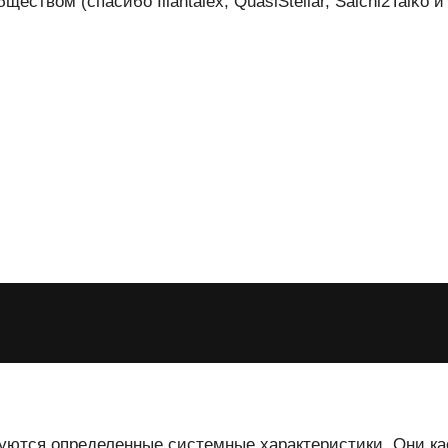
ством (спасибо Illantalex, QuasiStellar, Saichi2Taiko и
ребуются определенные системные характеристики. Они к