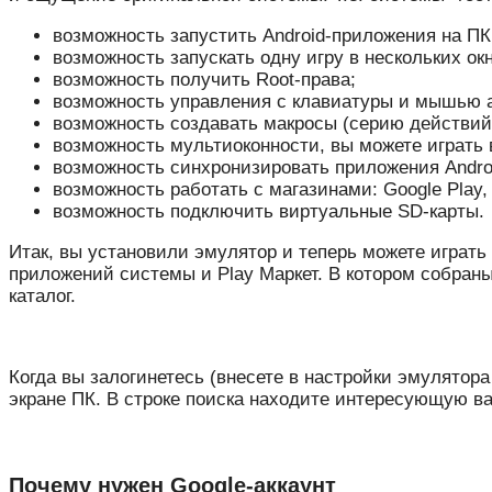
возможность запустить Android-приложения на ПК
возможность запускать одну игру в нескольких окн
возможность получить Root-права;
возможность управления с клавиатуры и мышью а
возможность создавать макросы (серию действий
возможность мультиоконности, вы можете играть 
возможность синхронизировать приложения Andro
возможность работать с магазинами: Google Play,
возможность подключить виртуальные SD-карты.
Итак, вы установили эмулятор и теперь можете играть 
приложений системы и Play Маркет. В котором собраны 
каталог.
Когда вы залогинетесь (внесете в настройки эмулятор
экране ПК. В строке поиска находите интересующую вас
Почему нужен Google-аккаунт