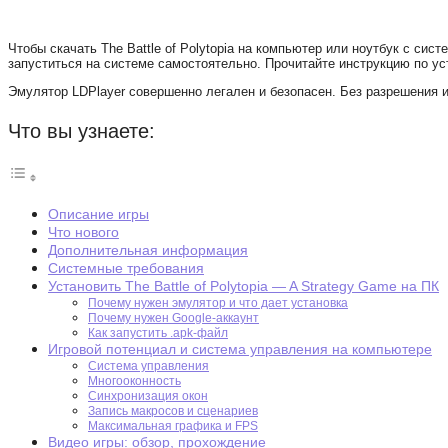
Чтобы скачать The Battle of Polytopia на компьютер или ноутбук с с
запуститься на системе самостоятельно. Прочитайте инструкцию по уста
Эмулятор LDPlayer совершенно легален и безопасен. Без разрешения и
Что вы узнаете:
Описание игры
Что нового
Дополнительная информация
Системные требования
Установить The Battle of Polytopia — A Strategy Game на ПК
Почему нужен эмулятор и что дает установка
Почему нужен Google-аккаунт
Как запустить .apk-файл
Игровой потенциал и система управления на компьютере
Система управления
Многооконность
Синхронизация окон
Запись макросов и сценариев
Максимальная графика и FPS
Видео игры: обзор, прохождение