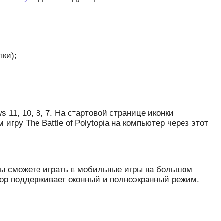
ки);
11, 10, 8, 7. На стартовой странице иконки
гру The Battle of Polytopia на компьютер через этот
 вы сможете играть в мобильные игры на большом
лятор поддерживает оконный и полноэкранный режим.