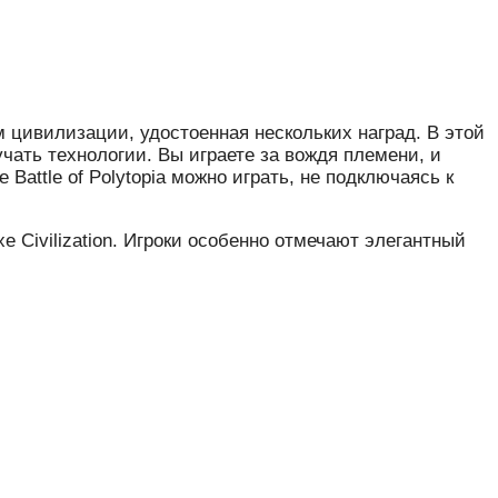
ем цивилизации, удостоенная нескольких наград. В этой
чать технологии. Вы играете за вождя племени, и
ttle of Polytopia можно играть, не подключаясь к
 Civilization. Игроки особенно отмечают элегантный