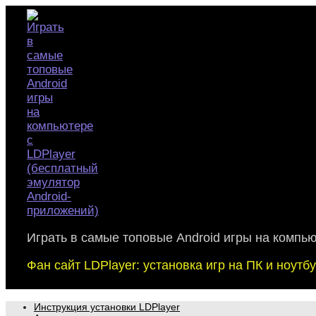
Skip
to
content
Играть в самые топовые Android игры на компь
Фан сайт LDPlayer: установка игр на ПК и ноут
Инструкция установки LDPlayer