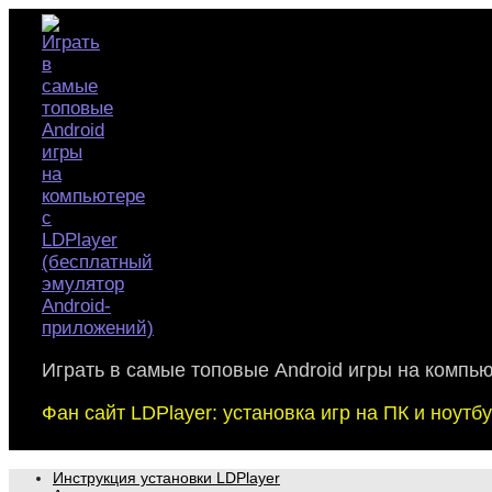
Skip
to
content
Играть в самые топовые Android игры на компь
Фан сайт LDPlayer: установка игр на ПК и ноут
Инструкция установки LDPlayer