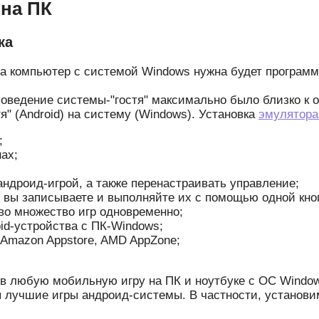
 на ПК
ка
на компьютер с системой Windows нужна будет программа
поведение системы-"гостя" максимально было близко к 
" (Android) на систему (Windows). Установка
эмулятора
;
ах;
ндроид-игрой, а также перенастраивать управление;
 вы записываете и выполняйте их с помощью одной кноп
во множество игр одновременно;
id-устройства с ПК-Windows;
 Amazon Appstore, AMD AppZone;
в любую мобильную игру на ПК и ноутбуке с ОС Windows 
 лучшие игры андроид-системы. В частности, установим 