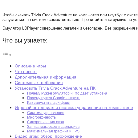
Чтобы скачать Trivia Crack Adventure на компьютер или ноутбук с си
запуститься на системе самостоятельно. Прочитайте инструкцию по уста
Эмулятор LDPlayer совершенно легален и безопасен. Без разрешения и
Что вы узнаете:
Описание игры
Что нового
Дополнительная информация
Системные требования
Установить Trivia Crack Adventure на ПК
Почему нужен эмулятор и что дает установка
Почему нужен Google-аккаунт
Как запустить .apk-файл
Игровой потенциал и система управления на компьютере
Система управления
Многооконность
Синхронизация окон
Запись макросов и сценариев
Максимальная графика и FPS
Видео игры: обзор, прохождение