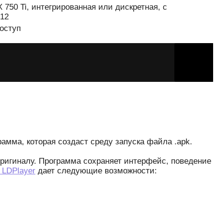
 750 Ti, интегрированная или дискретная, с
 12
оступ
рамма, которая создаст среду запуска файла .apk.
оригиналу. Программа сохраняет интерфейс, поведение
 LDPlayer
дает следующие возможности: