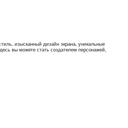
стиль, изысканный дизайн экрана, уникальные
десь вы можете стать создателем персонажей,