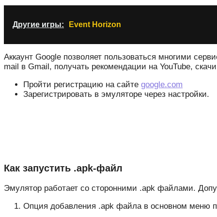
Другие игры:
Event Horizon
Аккаунт Google позволяет пользоваться многими серви
mail в Gmail, получать рекомендации на YouTube, скачи
Пройти регистрацию на сайте
google.com
Зарегистрировать в эмуляторе через настройки.
Как запустить .apk-файл
Эмулятор работает со сторонними .apk файлами. Допуст
Опция добавления .apk файла в основном меню 