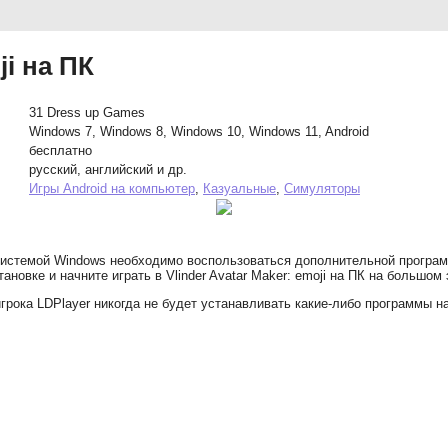
ji на ПК
31 Dress up Games
Windows 7, Windows 8, Windows 10, Windows 11, Android
бесплатно
русский, английский и др.
Игры Android на компьютер
,
Казуальные
,
Симуляторы
 с системой Windows необходимо воспользоваться дополнительной програ
новке и начните играть в Vlinder Avatar Maker: emoji на ПК на большом 
грока LDPlayer никогда не будет устанавливать какие-либо программы 