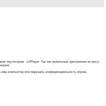
ммой эмулятором - LDPlayer. Так как мобильные приложения не могут
экране.
на ваш компьютер или нарушать конфиденциальность игрока.