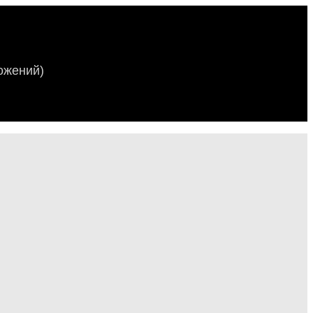
ожений)