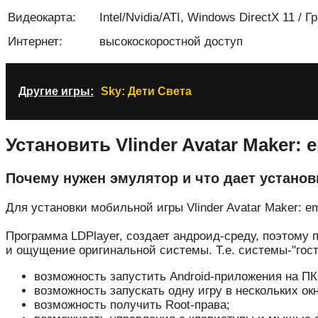
Видеокарта:
Intel/Nvidia/ATI, Windows DirectX 11 /
Интернет:
высокоскоростной доступ
Другие игры:
Sky: Дети Света
Установить Vlinder Avatar Maker: 
Почему нужен эмулятор и что дает установ
Для установки мобильной игры Vlinder Avatar Maker: e
Программа LDPlayer, создает андроид-среду, поэтому 
и ощущение оригинальной системы. Т.е. системы-"гостя
возможность запустить Android-приложения на ПК
возможность запускать одну игру в нескольких окн
возможность получить Root-права;