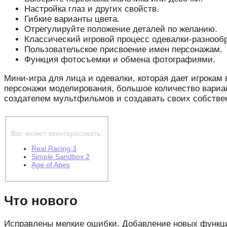
Настройка глаз и других свойств.
Гибкие варианты цвета.
Отрегулируйте положение деталей по желанию.
Классический игровой процесс одевалки-разнообр
Пользовательское присвоение имен персонажам.
Функция фотосъемки и обмена фотографиями.
Мини-игра для лица и одевалки, которая дает игрока
персонажи моделирования, большое количество вариан
создателем мультфильмов и создавать своих собствен
Вас может заинтересовать:
Real Racing 3
Simple Sandbox 2
Age of Apes
Что нового
Исправлены мелкие ошибки. Добавление новых функц