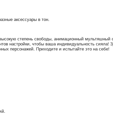
азные аксессуары в тон.
м высокую степень свободы, анимационный мультяшный 
тов настройки, чтобы ваша индивидуальность сияла! З
ных персонажей. Приходите и испытайте это на себе!
ий.