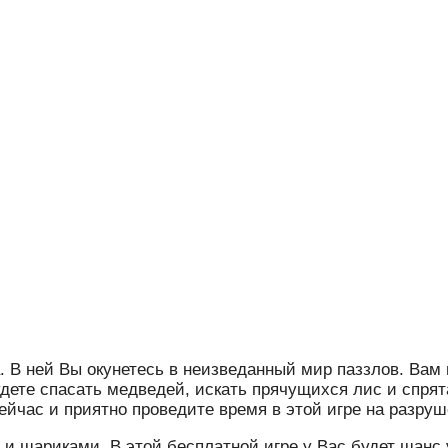
. В ней Вы окунетесь в неизведанный мир паззлов. Вам 
дете спасать медведей, искать прячущихся лис и спрят
ейчас и приятно проведите время в этой игре на разруш
ами и шариками. В этой бесплатной игре у Вас будет шан