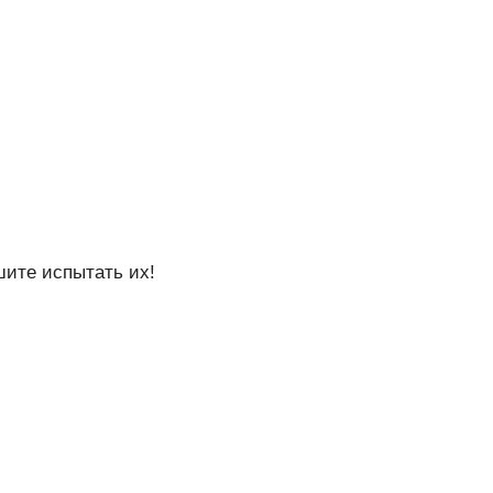
.
шите испытать их!