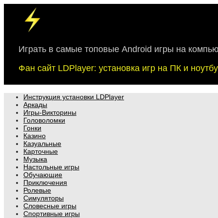
Skip
to
content
Играть в самые топовые Android игры на компь
Фан сайт LDPlayer: установка игр на ПК и ноут
Инструкция установки LDPlayer
Аркады
Игры-Викторины
Головоломки
Гонки
Казино
Казуальные
Карточные
Музыка
Настольные игры
Обучающие
Приключения
Ролевые
Симуляторы
Словесные игры
Спортивные игры