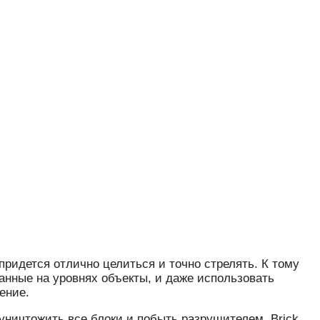
придется отлично целиться и точно стрелять. К тому
анные на уровнях объекты, и даже использовать
ение.
с уничтожить все блоки и побыть разрушителем. Brick