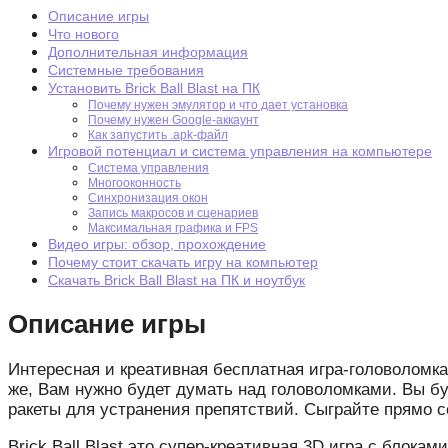
Описание игры
Что нового
Дополнительная информация
Системные требования
Установить Brick Ball Blast на ПК
Почему нужен эмулятор и что дает установка
Почему нужен Google-аккаунт
Как запустить .apk-файл
Игровой потенциал и система управления на компьютере
Система управления
Многооконность
Синхронизация окон
Запись макросов и сценариев
Максимальная графика и FPS
Видео игры: обзор, прохождение
Почему стоит скачать игру на компьютер
Скачать Brick Ball Blast на ПК и ноутбук
Описание игры
Интересная и креативная бесплатная игра-головоломка
же, Вам нужно будет думать над головоломками. Вы бу
ракеты для устранения препятствий. Сыграйте прямо с
Brick Ball Blast это супер-креативная 3D игра с блок