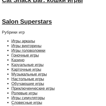
Salon Superstars
Рубрики игр
Игры аркады
Игры викторины
Игры головоломки
Гоночные игры
Казино
Казуальные игры
Карточные игры
Музыкальные игры
Настольные игры
Обучающие игры
Приключенческие игры
Ролевые игры
Игры симуляторы
Словесные игры