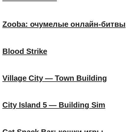
Zooba: очумелые онлайн-битвы
Blood Strike
Village City — Town Building
City Island 5 — Building Sim
Cat Snack Bar: кошки игры