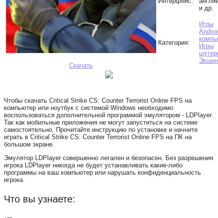
Интерфейс:
англи
и др.
Игры
Androi
компь
Категория:
Игры
шутер
Экшен
Скачать
Чтобы скачать Critical Strike CS: Counter Terrorist Online FPS на
компьютер или ноутбук с системой Windows необходимо
воспользоваться дополнительной программой эмулятором - LDPlayer.
Так как мобильные приложения не могут запуститься на системе
самостоятельно. Прочитайте инструкцию по установке и начните
играть в Critical Strike CS: Counter Terrorist Online FPS на ПК на
большом экране.
Эмулятор LDPlayer совершенно легален и безопасен. Без разрешения
игрока LDPlayer никогда не будет устанавливать какие-либо
программы на ваш компьютер или нарушать конфиденциальность
игрока.
Что вы узнаете: