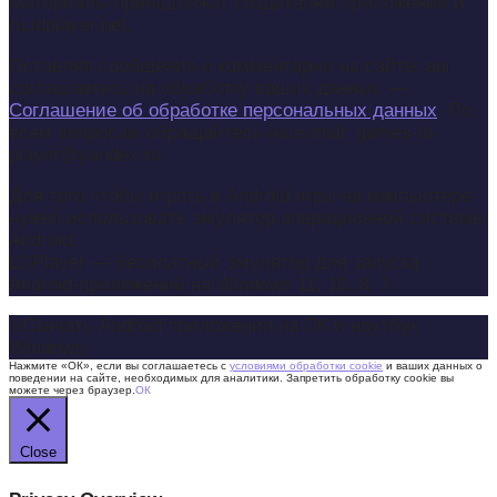
Материалы принадлежат создателям приложений и
ru.ldplayer.net.
Оставляя сообщения и комментарии на сайте, вы
соглашаетесь на обработку ваших данных —
Соглашение об обработке персональных данных
. По
всем вопросам обращайтесь на e-mail: games-ld-
player@yandex.ru
Для того чтобы играть в Android игры на компьютере
нужно использовать эмулятор операционной системы
Android.
LDPlayer — бесплатный эмулятор для запуска
Android-приложений на Windows 11, 10, 8, 7.
©Скачать Android приложения на ПК и ноутбук
Windows
Нажмите «ОК», если вы соглашаетесь с
условиями обработки cookie
и ваших данных о
поведении на сайте, необходимых для аналитики. Запретить обработку cookie вы
можете через браузер.
ОК
Close