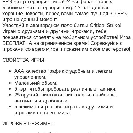
FPS контр-террорист игра!?? Вы фанат старых
любимых контр-террорист игр? У нас для вас
хорошие новости, перед вами самая лучшая 3D FPS
игра на данный момент!
Участвуй в авангардном поле битвы Critical Strike!
Играй с друзьями и другими игроками, тебе
понравиться стрелять на мобильном устройстве! Игра
БЕСПЛАТНА на ограниченное время! Соревнуйся с
игроками со всего мира и покажи им свое мастерство!
СВОЙСТВА ИГРЫ:
ААА качество график с удобным и лёгким
управлением.
Маленький обьем.
5 карт чтобы пробовать различные тактики.
25 оружий: винтовки, пистолеты, снайперы,
автоматы и дробовики.
5 режимов игр чтобы играть в друзьями и
игроками со всего мира.
ИГРОВЫЕ РЕЖИМЫ: