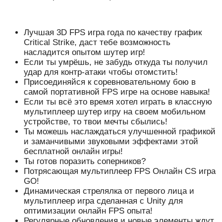
Лучшая 3D FPS игра года по качеству график
Critical Strike, даст тебе возможность
насладится опытом шутер игр!
Если ты умрёшь, не забудь откуда ты получил
удар для контр-атаки чтобы отомстить!
Присоединяйся к соревновательному бою в
самой портативной FPS игре на основе навыка!
Если ты всё это время хотел играть в классную
мультиплеер шутер игру на своем мобильном
устройстве, то твои мечты сбылись!
Ты можешь наслаждаться улучшенной графикой
и заманчивыми звуковыми эффектами этой
бесплатной онлайн игры!
Ты готов поразить соперников?
Потрясающая мультиплеер FPS Онлайн CS игра
GO!
Динамическая стрелялка от первого лица и
мультиплеер игра сделанная с Unity для
оптимизации онлайн FPS опыта!
Регулярные обновления и новые элементы ждут