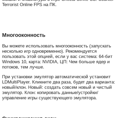
Terrorist Online FPS на ПК.
Многооконность
Вы можете использовать многооконность (запускать
несколько игр одновременно). Рекомендуется
пользовать этой опцией, если у вас система: 64-бит
Windows 10, карта: NVIDIA, ЦП: Чем больше ядер и
потоков, тем лучше.
При установки эмулятор автоматической установит
LDMultiPlayer. Кликните два раза, будет два варианта:
новый/клон. Новый: создать совсем новый и чистый
эмулятор. Клон: копировать данные/устройки/
управление игры существующего эмулятора.