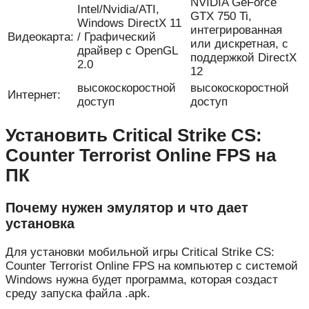
NVIDIA GeForce
Intel/Nvidia/ATI,
GTX 750 Ti,
Windows DirectX 11
интегрированная
Видеокарта:
/ Графический
или дискретная, с
драйвер с OpenGL
поддержкой DirectX
2.0
12
высокоскоростной
высокоскоростной
Интернет:
доступ
доступ
Установить Critical Strike CS:
Counter Terrorist Online FPS на
ПК
Почему нужен эмулятор и что дает
установка
Для установки мобильной игры Critical Strike CS:
Counter Terrorist Online FPS на компьютер с системой
Windows нужна будет программа, которая создаст
среду запуска файла .apk.