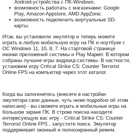
Android-устройства с ПК-Windows;
возможность работать с магазинами: Google
Play, Amazon Appstore, AMD AppZone;
возможность подключить виртуальные SD-
карты.
Итак, вы установили эмулятор и теперь можете
играть в любую мобильную игру на ПК и ноутбуке с
ОС Windows 11, 10, 8, 7. На стартовой странице
иконки приложений системы и Play Маркет. В котором
собраны лучшие игры андроид-системы. В частности,
установим игру Critical Strike CS: Counter Terrorist
Online FPS на компьютер через этот каталог.
Когда вы залогинетесь (внесете в настройки
эмулятора свои данные, чуть ниже подробно об этом
написано) - вы сможете играть в мобильные игры на
большом экране ПК. В строке поиска находите
интересующую вас игру - Critical Strike CS: Counter
Terrorist Online FPS , запустите поиск. Эмулятор
поддерживает оконный и полноэкранный режим.