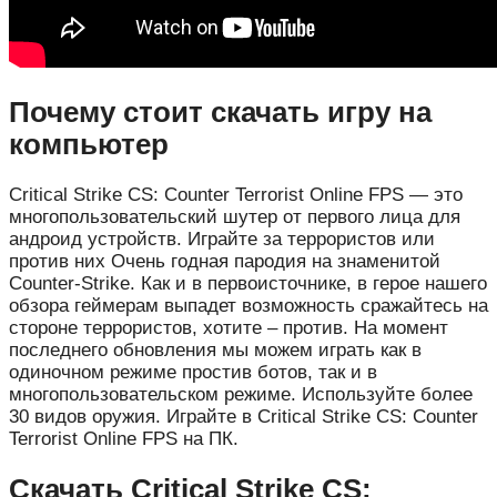
Почему стоит скачать игру на
компьютер
Critical Strike CS: Counter Terrorist Online FPS — это
многопользовательский шутер от первого лица для
андроид устройств. Играйте за террористов или
против них Очень годная пародия на знаменитой
Counter-Strike. Как и в первоисточнике, в герое нашего
обзора геймерам выпадет возможность сражайтесь на
стороне террористов, хотите – против. На момент
последнего обновления мы можем играть как в
одиночном режиме простив ботов, так и в
многопользовательском режиме. Используйте более
30 видов оружия. Играйте в Critical Strike CS: Counter
Terrorist Online FPS на ПК.
Скачать Critical Strike CS: